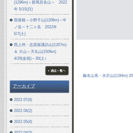
(1296m)＜群馬百名山＞ 2022
年 5/15(日)
西尾根～小野子山(1208m)～中
ノ岳～十二ヶ岳 2022年
5/7(土)
西上州・志賀坂諏訪山(1207m)
＆ 大山～天丸山(1506m)
4/29(金祝)～30(土）
榛名山系・水沢山(1194m) 202
ブログ一覧へ
アーカイブ
2022.07(4)
2022.06(2)
2022.05(4)
2022.04(3)