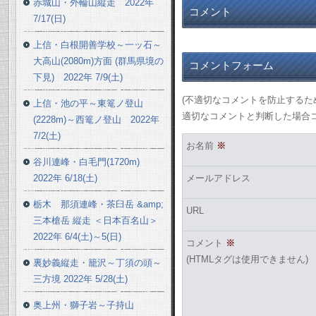
赤城山・外輪山縦走 2022年
コメント
7/17(日)
上信・白根開善学校～一ッ石～
大高山(2080m)方面 (群馬県境の
コメントフォーム
下見) 2022年 7/9(土)
(不適切なコメントを防止する
上信・池の平～東篭ノ登山
適切なコメントと判断した場合
(2228m)～西篭ノ登山 2022年
7/2(土)
お名前
※
谷川連峰・白毛門(1720m)
2022年 6/18(土)
メールアドレス
栃木 那須連峰・茶臼岳 &amp;
URL
三本槍岳 縦走 ＜日本百名山＞
2022年 6/4(土)～5(日)
コメント
※
(HTMLタグは使用できません)
裏妙義縦走・籠沢～丁須の頭～
三方境 2022年 5/28(土)
奥上州・獅子岩～子持山