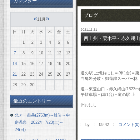
カレンダー
ブログ
«
»
11月
2021.11.21
日
月
火
水
木
金
土
西上州・栗木平～赤久縄山(15
1
2
3
4
5
6
7
8
9
10
11
12
13
14
15
16
17
18
19
20
道の駅 上州おにし＝(車1台)＝
21
22
23
24
25
26
27
白鳥岩分岐～御荷鉾スーパー林
28
29
30
道～東登山口～赤久縄山(152
平駐車場＝(車1台)＝道の駅 上
最近のエントリー
州おにし
北ア・燕岳(2763m)～蛙岩～中
房温泉 2022年 7/23(土)～
by
09:42
コメント(0)
24(日)