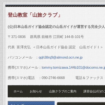
登山教室「山旅クラブ」
(
公
)
日本山岳ガイド協会認定の山岳ガイドが運営する完全少人
〒
371-0836
群馬県
前橋市
江田町
144-B-101
号
代表
富澤光弘
＜日本山岳ガイド協会
認定 山岳ガイド
I
＞
パソコンメール
：
qqh38rq9@almond.ocn.ne.jp
携帯
(
スマホ
)
メール：
tommy.tomizawa.144b101@docomo.ne.j
携帯
(
スマホ
)
電話 ：
090-2746-6668
電話＆ファックス
ホーム
お知らせ
山旅クラブのご案内
講習会(山行)の