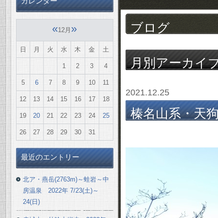
カレンダー
ブログ
«
»
12月
日
月
火
水
木
金
土
月別アーカイ
1
2
3
4
5
6
7
8
9
10
11
2021.12.25
12
13
14
15
16
17
18
榛名山系・天狗山(
19
20
21
22
23
24
25
年 11/28(日)
26
27
28
29
30
31
最近のエントリー
北ア・燕岳(2763m)～蛙岩～中
房温泉 2022年 7/23(土)～
24(日)