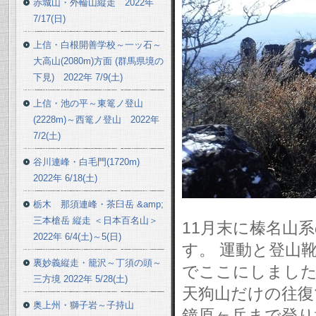
赤城山・外輪山縦走 2022年
7/17(日)
上信・白根開善学校～一ッ石～
大高山(2080m)方面 (群馬県境の
下見) 2022年 7/9(土)
上信・池の平～東篭ノ登山
(2228m)～西篭ノ登山 2022年
7/2(土)
谷川連峰・白毛門(1720m)
2022年 6/18(土)
栃木 那須連峰・茶臼岳 &amp;
三本槍岳 縦走 ＜日本百名山＞
11月末に榛名山
2022年 6/4(土)～5(日)
す。 運動と登山
裏妙義縦走・籠沢～丁須の頭～
でここにしまし
三方境 2022年 5/28(土)
天狗山だけの往復
奥上州・獅子岩～子持山
鐘原ヶ岳まで登り