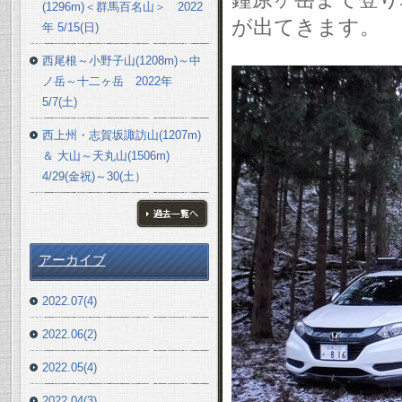
(1296m)＜群馬百名山＞ 2022
が出てきます。
年 5/15(日)
西尾根～小野子山(1208m)～中
ノ岳～十二ヶ岳 2022年
5/7(土)
西上州・志賀坂諏訪山(1207m)
＆ 大山～天丸山(1506m)
4/29(金祝)～30(土）
ブログ一覧へ
アーカイブ
2022.07(4)
2022.06(2)
2022.05(4)
2022.04(3)