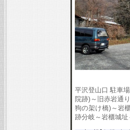
平沢登山口 駐車
院跡)～旧赤岩通
狗の架け橋)～岩櫃
跡分岐～岩櫃城址