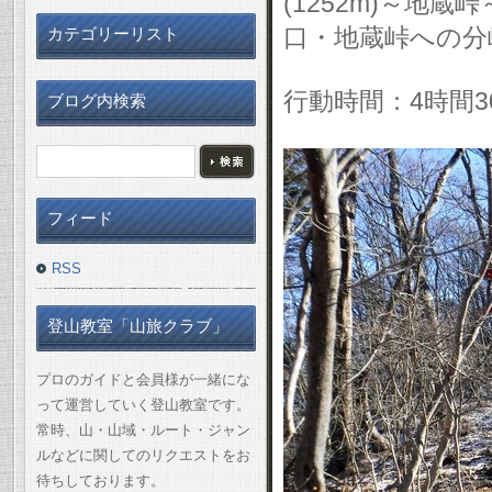
(1252m)～地
口・地蔵峠への分
カテゴリーリスト
行動時間：4時間3
ブログ内検索
フィード
RSS
登山教室「山旅クラブ」
プロのガイドと会員様が一緒にな
って運営していく登山教室です。
常時、山・山域・ルート・ジャン
ルなどに関してのリクエストをお
待ちしております。