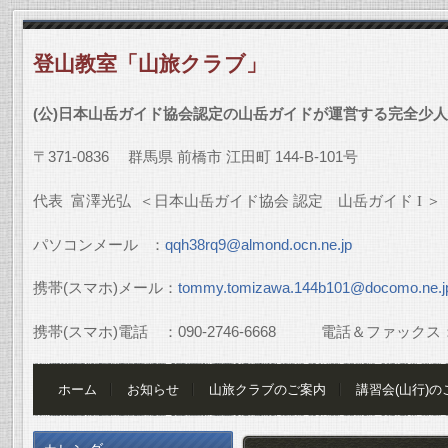
登山教室「山旅クラブ」
(
公
)
日本山岳ガイド協会認定の山岳ガイドが運営する完全少人
〒
371-0836
群馬県
前橋市
江田町
144-B-101
号
代表
富澤光弘
＜日本山岳ガイド協会
認定 山岳ガイド
I
＞
パソコンメール
：
qqh38rq9@almond.ocn.ne.jp
携帯
(
スマホ
)
メール：
tommy.tomizawa.144b101@docomo.ne.j
携帯
(
スマホ
)
電話 ：
090-2746-6668
電話＆ファックス
ホーム
お知らせ
山旅クラブのご案内
講習会(山行)の