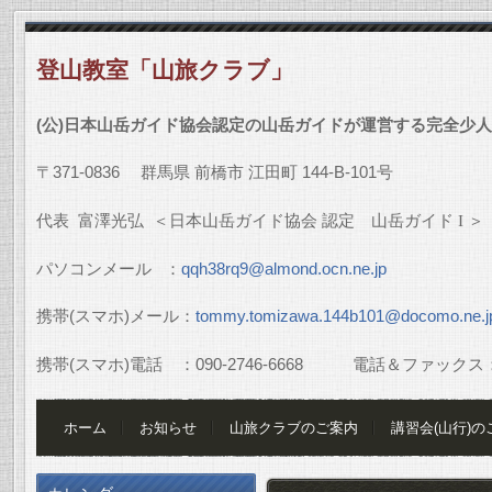
登山教室「山旅クラブ」
(
公
)
日本山岳ガイド協会認定の山岳ガイドが運営する完全少人
〒
371-0836
群馬県
前橋市
江田町
144-B-101
号
代表
富澤光弘
＜日本山岳ガイド協会
認定 山岳ガイド
I
＞
パソコンメール
：
qqh38rq9@almond.ocn.ne.jp
携帯
(
スマホ
)
メール：
tommy.tomizawa.144b101@docomo.ne.j
携帯
(
スマホ
)
電話 ：
090-2746-6668
電話＆ファックス
ホーム
お知らせ
山旅クラブのご案内
講習会(山行)の