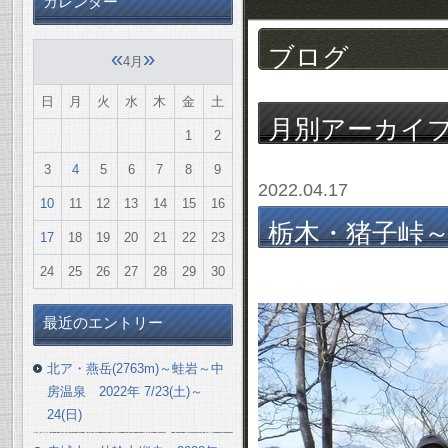
カレンダー
ブログ
«
»
4月
日
月
火
水
木
金
土
月別アーカイ
1
2
3
4
5
6
7
8
9
2022.04.17
10
11
12
13
14
15
16
栃木・猪子峠～仙
17
18
19
20
21
22
23
4/16(土)
24
25
26
27
28
29
30
最近のエントリー
北ア・燕岳(2763m)～蛙岩～中
房温泉 2022年 7/23(土)～
24(日)