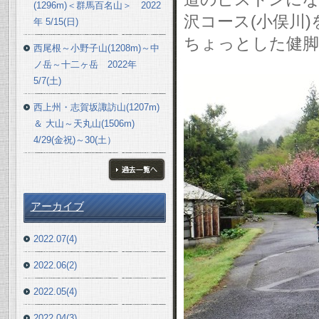
(1296m)＜群馬百名山＞ 2022
沢コース(小俣川
年 5/15(日)
ちょっとした健脚
西尾根～小野子山(1208m)～中
ノ岳～十二ヶ岳 2022年
5/7(土)
西上州・志賀坂諏訪山(1207m)
＆ 大山～天丸山(1506m)
4/29(金祝)～30(土）
ブログ一覧へ
アーカイブ
2022.07(4)
2022.06(2)
2022.05(4)
2022.04(3)