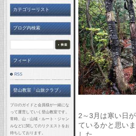
カテゴリーリスト
ブログ内検索
フィード
RSS
登山教室「山旅クラブ」
プロのガイドと会員様が一緒にな
って運営していく登山教室です。
2～3月は寒い日
常時、山・山域・ルート・ジャン
ているかと思いま
ルなどに関してのリクエストをお
待ちしております。
した。