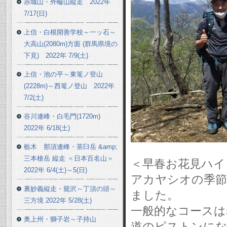
赤城山・外輪山縦走 2022年
7/17(日)
上信・白根開善学校～一ッ石～
大高山(2080m)方面 (群馬県境の
下見) 2022年 7/9(土)
上信・池の平～東篭ノ登山
(2228m)～西篭ノ登山 2022年
7/2(土)
谷川連峰・白毛門(1720m)
2022年 6/18(土)
栃木 那須連峰・茶臼岳 &amp;
三本槍岳 縦走 ＜日本百名山＞
＜早春お花見ハイ
2022年 6/4(土)～5(日)
アカヤシオの季節
裏妙義縦走・籠沢～丁須の頭～
ました。
三方境 2022年 5/28(土)
一般的なコースは
奥上州・獅子岩～子持山
道のピストンにな