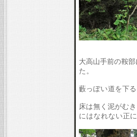
大高山手前の鞍部に
た。
藪っぽい道を下る
床は無く泥がむき
にはなれない正に