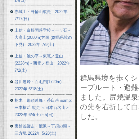
24(日)
赤城山・外輪山縦走 2022年
7/17(日)
上信・白根開善学校～一ッ石～
大高山(2080m)方面 (群馬県境の
下見) 2022年 7/9(土)
上信・池の平～東篭ノ登山
(2228m)～西篭ノ登山 2022年
7/2(土)
群馬県境を歩くシ
谷川連峰・白毛門(1720m)
ープルート・避難
2022年 6/18(土)
ました。尻焼温泉
栃木 那須連峰・茶臼岳 &amp;
の先を右折して白
三本槍岳 縦走 ＜日本百名山＞
2022年 6/4(土)～5(日)
した。
裏妙義縦走・籠沢～丁須の頭～
三方境 2022年 5/28(土)