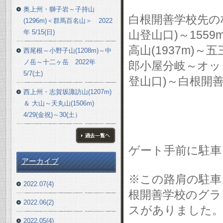
奥上州・獅子岩～子持山
白根開善学校先の林
(1296m)＜群馬百名山＞ 2022
年 5/15(日)
山登山口)～1559
高山(1937m)～
西尾根～小野子山(1208m)～中
ノ岳～十二ヶ岳 2022年
郎小屋分岐～オッ
5/7(土)
登山口)～白根開
西上州・志賀坂諏訪山(1207m)
＆ 大山～天丸山(1506m)
4/29(金祝)～30(土）
ゲート手前に駐車
ブログ一覧へ
アーカイブ
※この路肩の駐車
2022.07(4)
根開善学校のグラ
2022.06(2)
スがありました
2022.05(4)