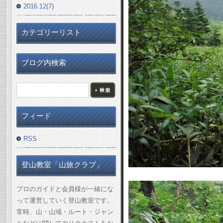
2016.12(7)
カテゴリーリスト
ブログ内検索
フィード
RSS
登山教室「山旅クラブ」
プロのガイドと会員様が一緒にな
って運営していく登山教室です。
常時、山・山域・ルート・ジャン