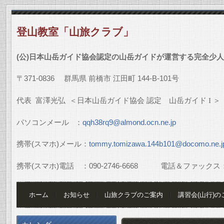
登山教室「山旅クラブ」
(
公
)
日本山岳ガイド協会認定の山岳ガイドが運営する完全少人
〒
371-0836
群馬県
前橋市
江田町
144-B-101
号
代表
富澤光弘
＜日本山岳ガイド協会
認定 山岳ガイド
I
＞
パソコンメール
：
qqh38rq9@almond.ocn.ne.jp
携帯
(
スマホ
)
メール：
tommy.tomizawa.144b101@docomo.ne.j
携帯
(
スマホ
)
電話 ：
090-2746-6668
電話＆ファックス
ホーム
お知らせ
山旅クラブのご案内
講習会(山行)の