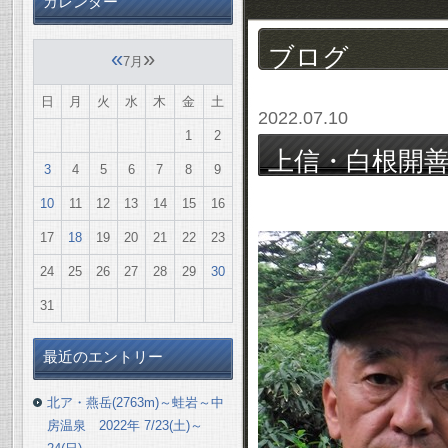
カレンダー
ブログ
«
»
7月
日
月
火
水
木
金
土
2022.07.10
1
2
上信・白根開善学
3
4
5
6
7
8
9
馬県境の下見) 20
10
11
12
13
14
15
16
17
18
19
20
21
22
23
24
25
26
27
28
29
30
31
最近のエントリー
北ア・燕岳(2763m)～蛙岩～中
房温泉 2022年 7/23(土)～