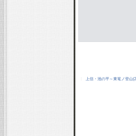
上信・池の平～東篭ノ登山(222