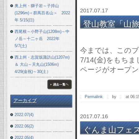
奥上州・獅子岩～子持山
2017.07.17
(1296m)＜群馬百名山＞ 2022
年 5/15(日)
登山教室「山
西尾根～小野子山(1208m)～中
2017 7/14(金)
ノ岳～十二ヶ岳 2022年
5/7(土)
今までは、このブ
西上州・志賀坂諏訪山(1207m)
7/14(金)をも
＆ 大山～天丸山(1506m)
ページがオープ
4/29(金祝)～30(土）
ブログ一覧へ
Permalink
by
at 06:1
アーカイブ
2022.07(4)
2017.07.16
2022.06(2)
ぐんま山フェスタ 
2022.05(4)