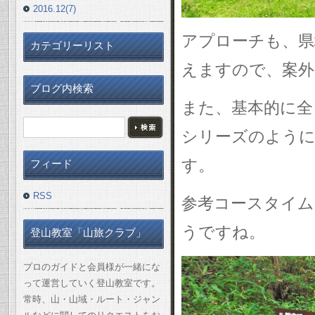
2016.12(7)
アプローチも、県
カテゴリーリスト
えますので、案外
ブログ内検索
また、基本的に全
シリーズのように
す。
フィード
RSS
参考コースタイム
うですね。
登山教室「山旅クラブ」
プロのガイドと会員様が一緒にな
って運営していく登山教室です。
常時、山・山域・ルート・ジャン