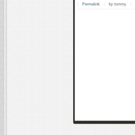
Permalink
by tommy