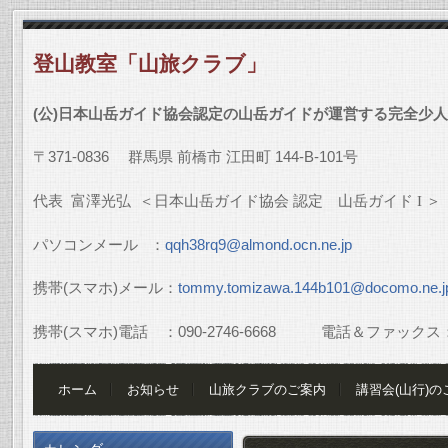
登山教室「山旅クラブ」
(
公
)
日本山岳ガイド協会認定の山岳ガイドが運営する完全少人
〒
371-0836
群馬県
前橋市
江田町
144-B-101
号
代表
富澤光弘
＜日本山岳ガイド協会
認定 山岳ガイド
I
＞
パソコンメール
：
qqh38rq9@almond.ocn.ne.jp
携帯
(
スマホ
)
メール：
tommy.tomizawa.144b101@docomo.ne.j
携帯
(
スマホ
)
電話 ：
090-2746-6668
電話＆ファックス
ホーム
お知らせ
山旅クラブのご案内
講習会(山行)の