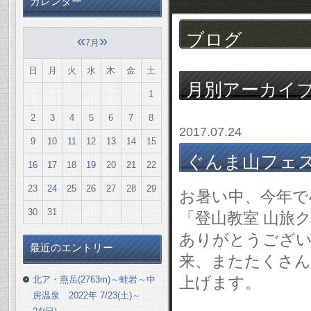
カレンダー
ブログ
«
»
7月
日
月
火
水
木
金
土
月別アーカイ
1
2
3
4
5
6
7
8
2017.07.24
9
10
11
12
13
14
15
ぐんま山フェスタ 
16
17
18
19
20
21
22
23
24
25
26
27
28
29
お暑い中、今年で
30
31
「登山教室 山旅
ありがとうござい
最近のエントリー
来、またたくさん
上げます。
北ア・燕岳(2763m)～蛙岩～中
房温泉 2022年 7/23(土)～