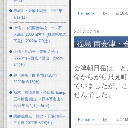
24(日)
赤城山・外輪山縦走 2022年
Permalink
by
at 16:4
7/17(日)
上信・白根開善学校～一ッ石～
2017.07.19
大高山(2080m)方面 (群馬県境の
下見) 2022年 7/9(土)
福島 南会津・会津朝
上信・池の平～東篭ノ登山
～18(火)
(2228m)～西篭ノ登山 2022年
7/2(土)
会津朝日岳は、と
谷川連峰・白毛門(1720m)
命からがら只見町
2022年 6/18(土)
ていましたが、こ
栃木 那須連峰・茶臼岳 &amp;
せんでした。
三本槍岳 縦走 ＜日本百名山＞
2022年 6/4(土)～5(日)
裏妙義縦走・籠沢～丁須の頭～
Permalink
by
at 17:5
三方境 2022年 5/28(土)