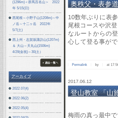
(1296m)＜群馬百名山＞ 2022
奥秩父・表参道～両神
年 5/15(日)
10数年ぶりに表
西尾根～小野子山(1208m)～中
ノ岳～十二ヶ岳 2022年
尾根コースや沢登
5/7(土)
なルートからの登
西上州・志賀坂諏訪山(1207m)
心して登る事がで
＆ 大山～天丸山(1506m)
4/29(金祝)～30(土）
Permalink
by
at 17:5
ブログ一覧へ
アーカイブ
2017.06.12
2022.07(4)
登山教室 「山旅
2022.06(2)
表
2022.05(4)
梅雨の真っ最中
2022.04(3)