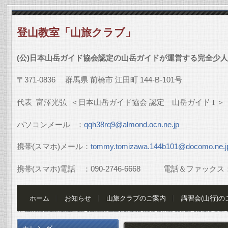
登山教室「山旅クラブ」
(
公
)
日本山岳ガイド協会認定の山岳ガイドが運営する完全少人
〒
371-0836
群馬県
前橋市
江田町
144-B-101
号
代表
富澤光弘
＜日本山岳ガイド協会
認定 山岳ガイド
I
＞
パソコンメール
：
qqh38rq9@almond.ocn.ne.jp
携帯
(
スマホ
)
メール：
tommy.tomizawa.144b101@docomo.ne.j
携帯
(
スマホ
)
電話 ：
090-2746-6668
電話＆ファックス
ホーム
お知らせ
山旅クラブのご案内
講習会(山行)の