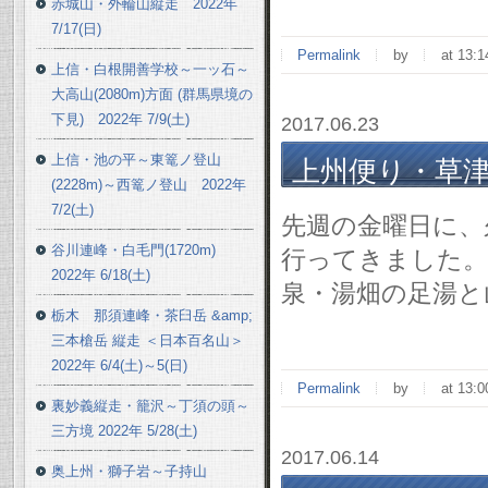
赤城山・外輪山縦走 2022年
7/17(日)
Permalink
by
at 13:1
上信・白根開善学校～一ッ石～
大高山(2080m)方面 (群馬県境の
下見) 2022年 7/9(土)
2017.06.23
上信・池の平～東篭ノ登山
上州便り・草津温泉
(2228m)～西篭ノ登山 2022年
7/2(土)
先週の金曜日に、
谷川連峰・白毛門(1720m)
行ってきました。
2022年 6/18(土)
泉・湯畑の足湯と
栃木 那須連峰・茶臼岳 &amp;
三本槍岳 縦走 ＜日本百名山＞
2022年 6/4(土)～5(日)
Permalink
by
at 13:0
裏妙義縦走・籠沢～丁須の頭～
三方境 2022年 5/28(土)
2017.06.14
奥上州・獅子岩～子持山