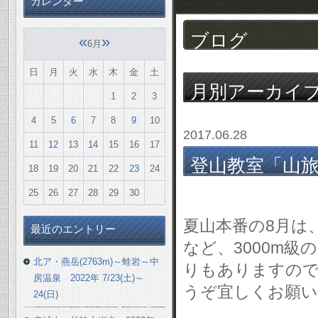
カレンダー
ブログ
«
»
6月
日
月
火
水
木
金
土
月別アーカイ
1
2
3
4
5
6
7
8
9
10
2017.06.28
11
12
13
14
15
16
17
登山教室「山旅
18
19
20
21
22
23
24
程表
25
26
27
28
29
30
夏山本番の8月は
最近のエントリー
など、3000m
北ア・燕岳(2763m)～蛙岩～中
りもありますので
房温泉 2022年 7/23(土)～
うぞ宜しくお願い
24(日)