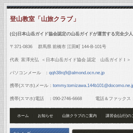
登山教室「山旅クラブ」
(
公
)
日本山岳ガイド協会認定の山岳ガイドが運営する完全少人
〒
371-0836
群馬県
前橋市
江田町
144-B-101
号
代表
富澤光弘
＜日本山岳ガイド協会
認定 山岳ガイド
I
＞
パソコンメール
：
qqh38rq9@almond.ocn.ne.jp
携帯
(
スマホ
)
メール：
tommy.tomizawa.144b101@docomo.ne.j
携帯
(
スマホ
)
電話 ：
090-2746-6668
電話＆ファックス
ホーム
お知らせ
山旅クラブのご案内
講習会(山行)の