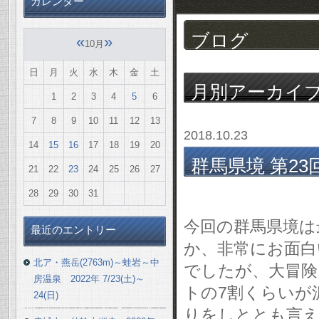
カレンダー
ブログ
«
»
10月
日
月
火
水
木
金
土
月別アーカイ
1
2
3
4
5
6
7
8
9
10
11
12
13
2018.10.23
14
15
16
17
18
19
20
群馬県境 第2
21
22
23
24
25
26
27
2018 10/20(土)
28
29
30
31
今回の群馬県境は
最近のエントリー
か、非常にお面白
北ア・燕岳(2763m)～蛙岩～中
でしたが、大冒険
房温泉 2022年 7/23(土)～
トの7割くらいが
24(日)
りをしととも言