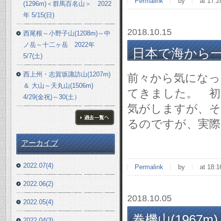
Permalink
by
at 17:2
(1296m)＜群馬百名山＞ 2022
年 5/15(日)
2018.10.15
西尾根～小野子山(1208m)～中
ノ岳～十二ヶ岳 2022年
日本で海から一番遠
5/7(土)
西上州・志賀坂諏訪山(1207m)
前々から気になっ
＆ 大山～天丸山(1506m)
てきました。 初
4/29(金祝)～30(土）
気がしますが、そ
るのですが、実際
ブログ一覧へ
アーカイブ
2022.07(4)
Permalink
by
at 18:1
2022.06(2)
2018.10.05
2022.05(4)
巻機山(1967m)
2022.04(3)