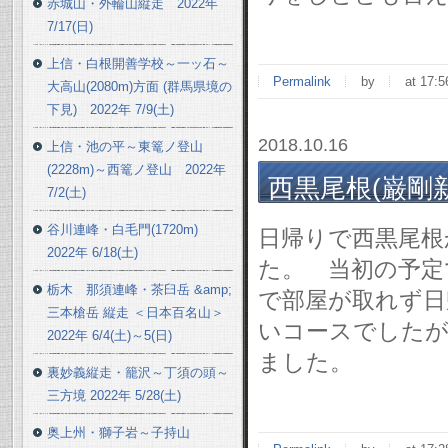
赤城山・外輪山縦走 2022年
7/17(日)
上信・白根開善学校～一ッ石～
Permalink
by
at 17:5
大高山(2080m)方面 (群馬県境の
下見) 2022年 7/9(土)
2018.10.16
上信・池の平～東篭ノ登山
(2228m)～西篭ノ登山 2022年
西黒尾根(巌剛新道
7/2(土)
谷川連峰・白毛門(1720m)
日帰りで西黒尾根か
2022年 6/18(土)
た。 当初の予定
栃木 那須連峰・茶臼岳 &amp;
で部屋が取れず日
三本槍岳 縦走 ＜日本百名山＞
いコースでしたが
2022年 6/4(土)～5(日)
ました。
裏妙義縦走・籠沢～丁須の頭～
三方境 2022年 5/28(土)
奥上州・獅子岩～子持山