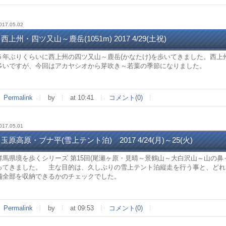
017.05.02
西上州・四ツ又山～鹿岳(1051m) 2017 4/29(土祝)
５年ぶりくらいに西上州の四ツ又山～鹿岳(かなたけ)を歩いてきました。西上
多いですが、今回はアカヤシオから芽吹き～若葉の季節になりました。
Permalink
by
at 10:41
コメント(0)
017.05.01
玉原高原・ブナ平(雪上テント泊) 2017 4/24(月)～25(火)
群馬県境を歩くシリーズ 第15回(尾瀬ヶ原・見晴～景鶴山～大白沢山～山の鼻
ってきました。 主な目的は、久しぶりの雪上テント泊縦走を行う事と、どれ
備全部を収納できるかのチェックでした。
Permalink
by
at 09:53
コメント(0)