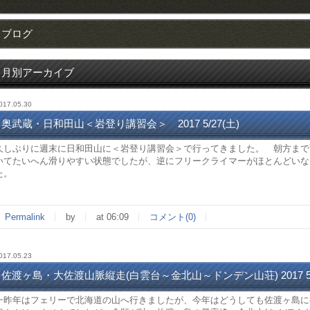
ブログ
月別アーカイブ
017.05.30
奥武蔵・日和田山＜岩登り講習会＞ 2017 5/27(土)
久しぶりに週末に日和田山に＜岩登り講習会＞で行ってきました。 朝方まで
いてたいへん滑りやすい状態でしたが、逆にフリークライマーがほとんどいな
た。
Permalink
by
at 06:09
コメント(0)
017.05.23
佐渡ヶ島・大佐渡山脈縦走(白雲台～金北山～ドンデン山荘) 2017 5/1
一昨年はフェリーで北海道の山へ行きましたが、今年はどうしても佐渡ヶ島に