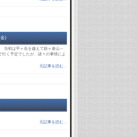
金)
。 当初は平ヶ岳を越えて釼ヶ倉山～
で行く予定でしたが、諸々の事情によ
元記事を読む...
元記事を読む...