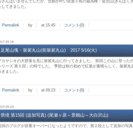
客さんはいませんでしたが、念願が叶い佐渡ヶ島の最高峰・金北山(きんぽくさん
をしてきました。
Permalink
by
at 15:45
コメント(0)
017.05.18
足尾山塊・袈裟丸山(前袈裟丸山) 2017 5/16(火)
アカヤシオの大群落を見に袈裟丸山に行ってきました。 前回この山に登った
シリーズ 第５回」の時でした。 季節は秋の初めで紅葉が素晴らしく、袈裟丸
歩きました。
Permalink
by
at 09:23
コメント(0)
017.05.10
県境 第15回 (追加写真) (尾瀬ヶ原～景鶴山～大白沢山)
前回のブログが容量オーバーになったようですので、第２段として追加の写真