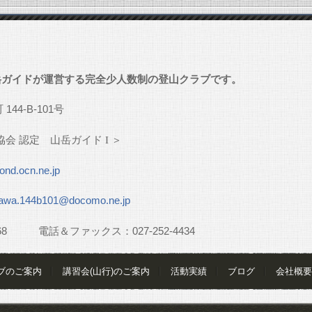
」
岳ガイドが運営する完全少人数制の登山クラブです。
町
144-B-101
号
協会
認定 山岳ガイド
I
＞
nd.ocn.ne.jp
awa.144b101@docomo.ne.jp
68
電話＆ファックス：
027-252-4434
ブのご案内
講習会(山行)のご案内
活動実績
ブログ
会社概要