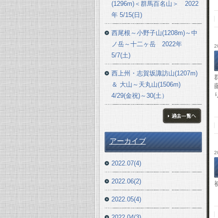
(1296m)＜群馬百名山＞ 2022
年 5/15(日)
西尾根～小野子山(1208m)～中
ノ岳～十二ヶ岳 2022年
2
5/7(土)
西上州・志賀坂諏訪山(1207m)
＆ 大山～天丸山(1506m)
4/29(金祝)～30(土）
ブログ一覧へ
アーカイブ
2
2022.07(4)
2022.06(2)
2022.05(4)
2022.04(3)