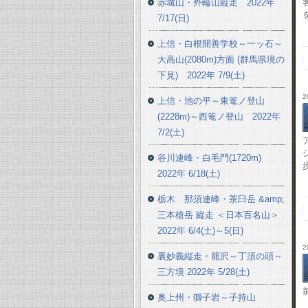
赤城山・外輪山縦走 2022年
7/17(日)
上信・白根開善学校～一ッ石～
大高山(2080m)方面 (群馬県境の
下見) 2022年 7/9(土)
2
上信・池の平～東篭ノ登山
(2228m)～西篭ノ登山 2022年
7/2(土)
谷川連峰・白毛門(1720m)
2022年 6/18(土)
栃木 那須連峰・茶臼岳 &amp;
三本槍岳 縦走 ＜日本百名山＞
2022年 6/4(土)～5(日)
2
裏妙義縦走・籠沢～丁須の頭～
三方境 2022年 5/28(土)
奥上州・獅子岩～子持山