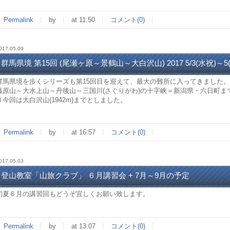
Permalink
by
at 11:50
コメント(0)
017.05.09
群馬県境 第15回 (尾瀬ヶ原～景鶴山～大白沢山) 2017 5/3(水祝)～5(
群馬県境を歩くシリーズも第15回目を迎えて、最大の難所に入ってきました
藤原山～大水上山～丹後山～三国川(さぐりがわ)の十字峡＝新潟県・六日町ま
り今回は大白沢山(1942m)までとしました。
Permalink
by
at 16:57
コメント(0)
017.05.03
登山教室「山旅クラブ」 ６月講習会 + 7月～9月の予定
初夏６月の講習回もどうぞ宜しくお願い致します。
Permalink
by
at 13:07
コメント(0)