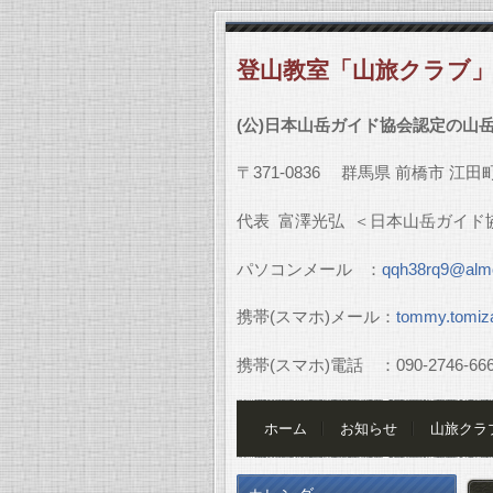
登山教室「山旅クラブ
(
公
)
日本山岳ガイド協会認定の山
〒
371-0836
群馬県
前橋市
江田
代表
富澤光弘
＜日本山岳ガイド
パソコンメール
：
qqh38rq9@almo
携帯
(
スマホ
)
メール：
tommy.tomiz
携帯
(
スマホ
)
電話 ：
090-2746-66
ホーム
お知らせ
山旅クラ