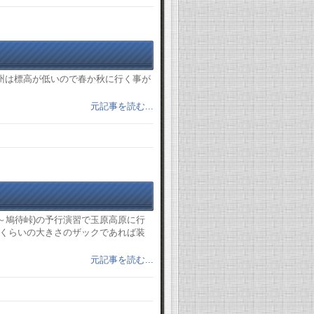
州は標高が低いので春か秋に行く事が
元記事を読む...
～鳩待峠)の予行演習で玉原高原に行
くらいの大きさのザックであれば装
元記事を読む...