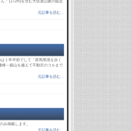
・1172m)を含む大佐渡山脈の縦走
元記事を読む...
のは１年半前でして「群馬県境を歩く
連峰～鋸山を越えて不動沢のコルまで
元記事を読む...
のみ掲載します。
元記事を読む...