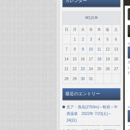
カレンダー
«
»
5月
日
月
火
水
木
金
土
1
2
3
4
5
6
2
7
8
9
10
11
12
13
14
15
16
17
18
19
20
21
22
23
24
25
26
27
28
29
30
31
最近のエントリー
北ア・燕岳(2763m)～蛙岩～中
2
房温泉 2022年 7/23(土)～
24(日)