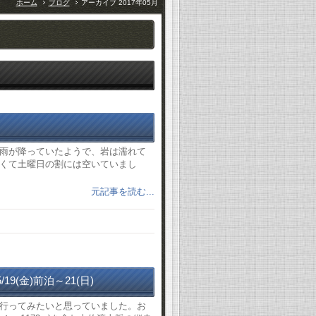
ホーム
ブログ
アーカイブ 2017年05月
雨が降っていたようで、岩は濡れて
くて土曜日の割には空いていまし
元記事を読む...
9(金)前泊～21(日)
行ってみたいと思っていました。お