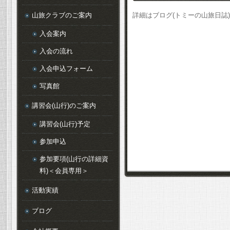
山旅クラブのご案内
詳細はブログ(トミーの山旅日誌
入会案内
入会の流れ
入会申込フォーム
写真館
講習会(山行)のご案内
講習会(山行)予定
参加申込
参加要項(山行の詳細資
料)＜会員専用＞
活動実績
ブログ