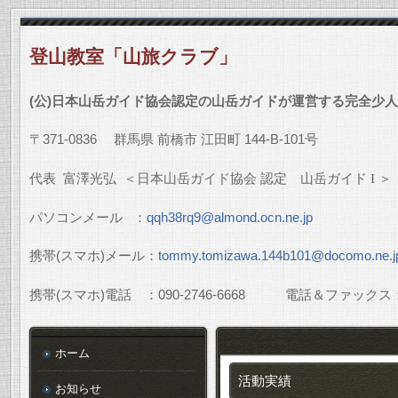
登山教室「山旅クラブ」
(
公
)
日本山岳ガイド協会認定の山岳ガイドが運営する完全少人
〒
371-0836
群馬県
前橋市
江田町
144-B-101
号
代表
富澤光弘
＜日本山岳ガイド協会
認定 山岳ガイド
I
＞
パソコンメール
：
qqh38rq9@almond.ocn.ne.jp
携帯
(
スマホ
)
メール：
tommy.tomizawa.144b101@docomo.ne.j
携帯
(
スマホ
)
電話 ：
090-2746-6668
電話＆ファックス
ホーム
活動実績
お知らせ