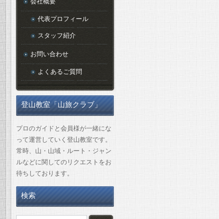
会社概要
代表プロフィール
スタッフ紹介
お問い合わせ
よくあるご質問
登山教室「山旅クラブ」
プロのガイドと会員様が一緒にな
って運営していく登山教室です。
常時、山・山域・ルート・ジャン
ルなどに関してのリクエストをお
待ちしております。
検索