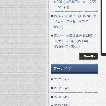
(1296m)＜群馬百名山＞ 2022
年 5/15(日)
西尾根～小野子山(1208m)～中
ノ岳～十二ヶ岳 2022年
5/7(土)
西上州・志賀坂諏訪山(1207m)
＆ 大山～天丸山(1506m)
4/29(金祝)～30(土）
ブログ一覧へ
アーカイブ
2022.07(4)
2022.06(2)
2022.05(4)
2022.04(3)