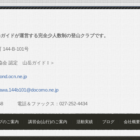
」
岳ガイドが運営する完全少人数制の登山クラブです。
町
144-B-101
号
協会
認定 山岳ガイド
I
＞
nd.ocn.ne.jp
awa.144b101@docomo.ne.jp
68
電話＆ファックス：
027-252-4434
ブのご案内
講習会(山行)のご案内
活動実績
ブログ
会社概要