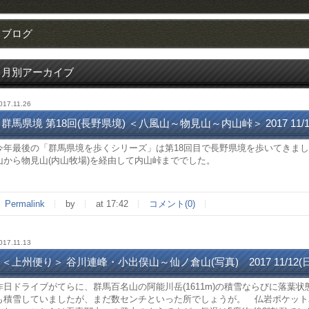
ブログ
月別アーカイブ
017.11.26
群馬県境 第18回(長野県境) ＜八風山～物見山～内山峠＞ 2017 11/1
今年最後の「群馬県境を歩くシリーズ」は第18回目で長野県境を歩いてきま
山から物見山(内山牧場)を経由して内山峠まででした。
Permalink
by
at 17:42
コメント(0)
017.11.13
＜上州便り＞ 谷川連峰・小出俣山～仙ノ倉山(写真) 2017 11/12(日
昨日ドライブがてらに、群馬百名山の阿能川岳(1611m)の積雪ならびに落葉
も積雪していましたが、まだ数センチといった所でしょうが。 仏岩ポケット