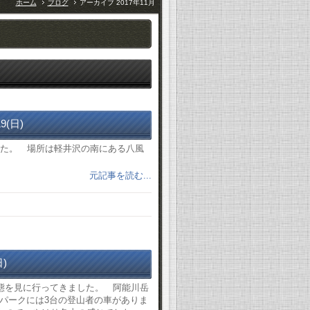
ホーム
ブログ
アーカイブ 2017年11月
9(日)
した。 場所は軽井沢の南にある八風
元記事を読む...
)
状態を見に行ってきました。 阿能川岳
パークには3台の登山者の車がありま