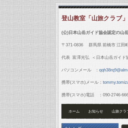
登山教室「山旅クラブ
(
公
)
日本山岳ガイド協会認定の山
〒
371-0836
群馬県
前橋市
江田
代表
富澤光弘
＜日本山岳ガイド
パソコンメール
：
qqh38rq9@almo
携帯
(
スマホ
)
メール：
tommy.tomiz
携帯
(
スマホ
)
電話 ：
090-2746-66
ホーム
お知らせ
山旅クラ