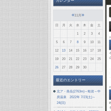
カレンダー
«
»
11月
日
月
火
水
木
金
土
1
2
3
4
2
5
6
7
8
9
10
11
12
13
14
15
16
17
18
19
20
21
22
23
24
25
26
27
28
29
30
最近のエントリー
2
北ア・燕岳(2763m)～蛙岩～中
房温泉 2022年 7/23(土)～
24(日)