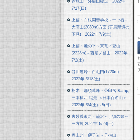
赤城山・外輪山縦走 2022年
7/17(日)
上信・白根開善学校～一ッ石～
大高山(2080m)方面 (群馬県境の
下見) 2022年 7/9(土)
2
上信・池の平～東篭ノ登山
(2228m)～西篭ノ登山 2022年
7/2(土)
谷川連峰・白毛門(1720m)
2022年 6/18(土)
栃木 那須連峰・茶臼岳 &amp;
三本槍岳 縦走 ＜日本百名山＞
2022年 6/4(土)～5(日)
裏妙義縦走・籠沢～丁須の頭～
三方境 2022年 5/28(土)
奥上州・獅子岩～子持山