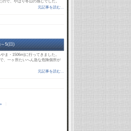
したので、やはり冬山の感じでした。
元記事を読む...
～5(日)
やま・1506m)に行ってきました。
で、一ヶ所たいへん急な危険個所が
元記事を読む...
»