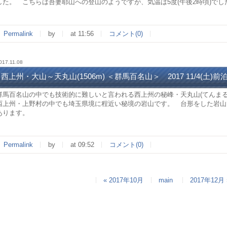
した。 こちらは吾妻耶山への登山のようですが、気温は5度(午後2時頃)で
Permalink
by
at 11:56
コメント(0)
017.11.08
西上州・大山～天丸山(1506m) ＜群馬百名山＞ 2017 11/4(土)前泊
群馬百名山の中でも技術的に難しいと言われる西上州の秘峰・天丸山(てんまる
西上州・上野村の中でも埼玉県境に程近い秘境の岩山です。 台形をした岩山
あります。
Permalink
by
at 09:52
コメント(0)
« 2017年10月
main
2017年12月 