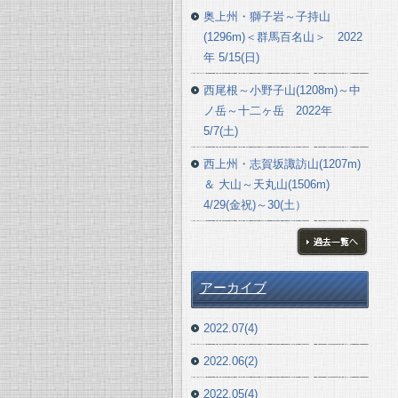
奥上州・獅子岩～子持山
(1296m)＜群馬百名山＞ 2022
年 5/15(日)
西尾根～小野子山(1208m)～中
ノ岳～十二ヶ岳 2022年
5/7(土)
西上州・志賀坂諏訪山(1207m)
＆ 大山～天丸山(1506m)
4/29(金祝)～30(土）
ブログ一覧へ
アーカイブ
2022.07(4)
2022.06(2)
2022.05(4)