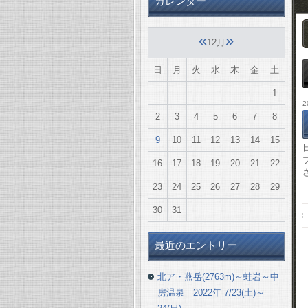
カレンダー
«
»
12月
日
月
火
水
木
金
土
1
2
2
3
4
5
6
7
8
9
10
11
12
13
14
15
16
17
18
19
20
21
22
23
24
25
26
27
28
29
30
31
最近のエントリー
北ア・燕岳(2763m)～蛙岩～中
房温泉 2022年 7/23(土)～