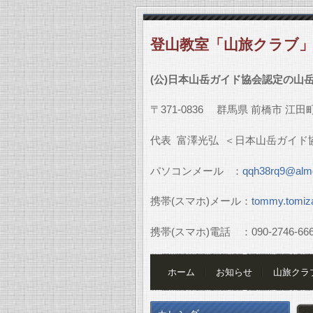
登山教室「山旅クラブ
(
公
)
日本山岳ガイド協会認定の山
〒
371-0836
群馬県
前橋市
江田
代表
富澤光弘
＜日本山岳ガイド
パソコンメール
：
qqh38rq9@almo
携帯
(
スマホ
)
メール：
tommy.tomiz
携帯
(
スマホ
)
電話 ：
090-2746-66
ホーム
お知らせ
山旅クラ