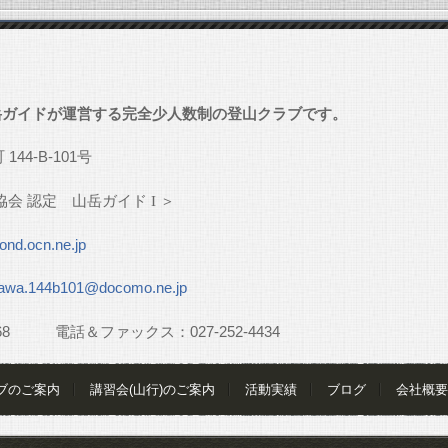
」
岳ガイドが運営する完全少人数制の登山クラブです。
町
144-B-101
号
協会
認定 山岳ガイド
I
＞
nd.ocn.ne.jp
awa.144b101@docomo.ne.jp
68
電話＆ファックス：
027-252-4434
ブのご案内
講習会(山行)のご案内
活動実績
ブログ
会社概要