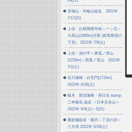
24(日)
赤城山・外輪山縦走 2022年
7/17(日)
上信・白根開善学校～一ッ石～
大高山(2080m)方面 (群馬県境の
下見) 2022年 7/9(土)
上信・池の平～東篭ノ登山
(2228m)～西篭ノ登山 2022年
7/2(土)
谷川連峰・白毛門(1720m)
2022年 6/18(土)
栃木 那須連峰・茶臼岳 &amp;
三本槍岳 縦走 ＜日本百名山＞
2022年 6/4(土)～5(日)
裏妙義縦走・籠沢～丁須の頭～
三方境 2022年 5/28(土)