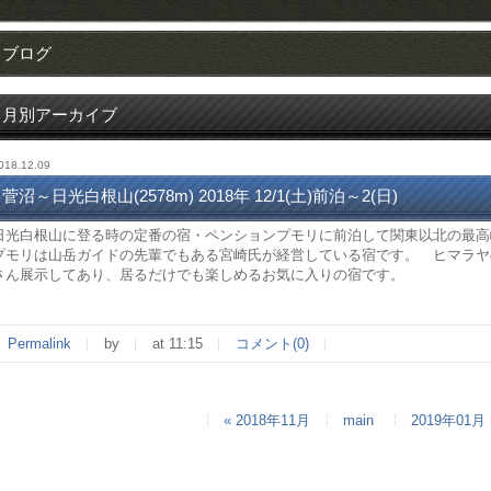
ブログ
月別アーカイブ
018.12.09
菅沼～日光白根山(2578m) 2018年 12/1(土)前泊～2(日)
日光白根山に登る時の定番の宿・ペンションプモリに前泊して関東以北の最高
プモリは山岳ガイドの先輩でもある宮崎氏が経営している宿です。 ヒマラヤ
さん展示してあり、居るだけでも楽しめるお気に入りの宿です。
Permalink
by
at 11:15
コメント(0)
« 2018年11月
main
2019年01月 