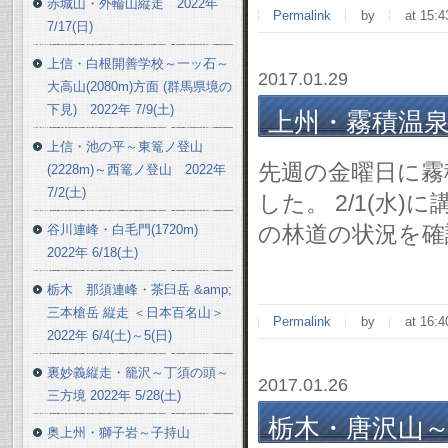
赤城山・外輪山縦走 2022年
Permalink
by
at 15:4
7/17(日)
上信・白根開善学校～一ッ石～
2017.01.29
大高山(2080m)方面 (群馬県境の
下見) 2022年 7/9(土)
上州・霧積温泉(
上信・池の平～東篭ノ登山
先週の金曜日に霧
(2228m)～西篭ノ登山 2022年
7/2(土)
した。 2/1(水
の林道の状況を確
谷川連峰・白毛門(1720m)
2022年 6/18(土)
栃木 那須連峰・茶臼岳 &amp;
三本槍岳 縦走 ＜日本百名山＞
Permalink
by
at 16:4
2022年 6/4(土)～5(日)
裏妙義縦走・籠沢～丁須の頭～
2017.01.26
三方境 2022年 5/28(土)
栃木・唐沢山～諏訪岳
奥上州・獅子岩～子持山