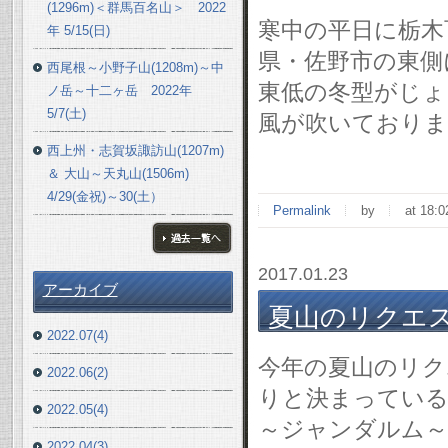
(1296m)＜群馬百名山＞ 2022
寒中の平日に栃木
年 5/15(日)
県・佐野市の東側
西尾根～小野子山(1208m)～中
東低の冬型がじょ
ノ岳～十二ヶ岳 2022年
5/7(土)
風が吹いておりま
西上州・志賀坂諏訪山(1207m)
＆ 大山～天丸山(1506m)
4/29(金祝)～30(土）
Permalink
by
at 18:0
ブログ一覧へ
2017.01.23
アーカイブ
夏山のリクエ
2022.07(4)
今年の夏山のリク
2022.06(2)
りと決まっているの
2022.05(4)
～ジャンダルム～
2022.04(3)