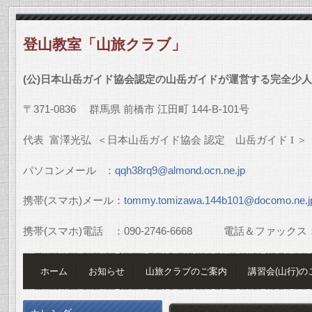
登山教室「山旅クラブ」
(
公
)
日本山岳ガイド協会認定の山岳ガイドが運営する完全少人
〒
371-0836
群馬県
前橋市
江田町
144-B-101
号
代表
富澤光弘
＜日本山岳ガイド協会
認定 山岳ガイド
I
＞
パソコンメール
：
qqh38rq9@almond.ocn.ne.jp
携帯
(
スマホ
)
メール：
tommy.tomizawa.144b101@docomo.ne.j
携帯
(
スマホ
)
電話 ：
090-2746-6668
電話＆ファックス
ホーム
お知らせ
山旅クラブのご案内
講習会(山行)の