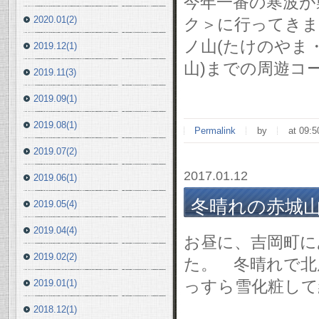
今年一番の寒波が
2020.01(2)
ク＞に行ってきま
ノ山(たけのやま・
2019.12(1)
山)までの周遊コ
2019.11(3)
2019.09(1)
2019.08(1)
Permalink
by
at 09:5
2019.07(2)
2017.01.12
2019.06(1)
冬晴れの赤城山～榛
2019.05(4)
2019.04(4)
お昼に、吉岡町に
2019.02(2)
た。 冬晴れで北
っすら雪化粧して
2019.01(1)
2018.12(1)