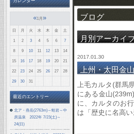
カレンダー
ブログ
«
»
1月
日
月
火
水
木
金
土
月別アーカイ
1
2
3
4
5
6
7
8
9
10
11
12
13
14
2017.01.30
15
16
17
18
19
20
21
上州・太田金山(か
22
23
24
25
26
27
28
29
30
31
上毛カルタ(群馬
にある金山(23
最近のエントリー
に、カルタのお行
北ア・燕岳(2763m)～蛙岩～中
は「歴史に名高い
房温泉 2022年 7/23(土)～
24(日)