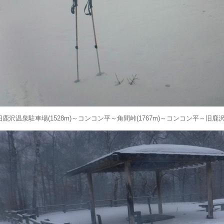
旧鹿沢温泉駐車場(1528m)～コンコン平～角間峠(1767m)～コンコン平～旧鹿