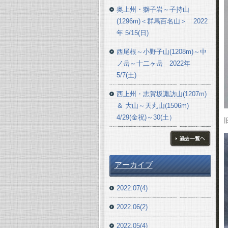
奥上州・獅子岩～子持山
(1296m)＜群馬百名山＞ 2022
年 5/15(日)
西尾根～小野子山(1208m)～中
ノ岳～十二ヶ岳 2022年
5/7(土)
西上州・志賀坂諏訪山(1207m)
＆ 大山～天丸山(1506m)
4/29(金祝)～30(土）
ブログ一覧へ
アーカイブ
2022.07(4)
2022.06(2)
2022.05(4)