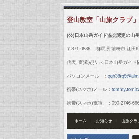
登山教室「山旅クラブ
(
公
)
日本山岳ガイド協会認定の山
〒
371-0836
群馬県
前橋市
江田
代表
富澤光弘
＜日本山岳ガイド
パソコンメール
：
qqh38rq9@almo
携帯
(
スマホ
)
メール：
tommy.tomiz
携帯
(
スマホ
)
電話 ：
090-2746-66
ホーム
お知らせ
山旅クラ