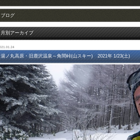
ブログ
月別アーカイブ
021.01.24
湯ノ丸高原・旧鹿沢温泉～角間峠(山スキー) 2021年 1/23(土)