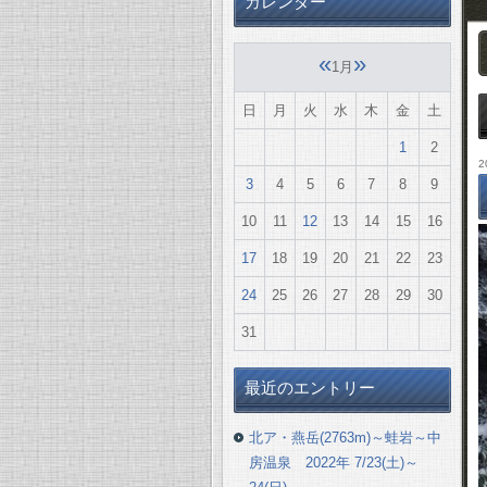
カレンダー
«
»
1月
日
月
火
水
木
金
土
1
2
2
3
4
5
6
7
8
9
10
11
12
13
14
15
16
17
18
19
20
21
22
23
24
25
26
27
28
29
30
31
最近のエントリー
北ア・燕岳(2763m)～蛙岩～中
房温泉 2022年 7/23(土)～