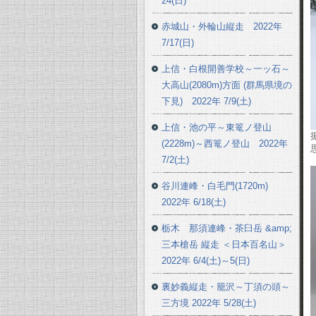
24(日)
赤城山・外輪山縦走 2022年
7/17(日)
上信・白根開善学校～一ッ石～
大高山(2080m)方面 (群馬県境の
下見) 2022年 7/9(土)
上信・池の平～東篭ノ登山
(2228m)～西篭ノ登山 2022年
7/2(土)
谷川連峰・白毛門(1720m)
2022年 6/18(土)
栃木 那須連峰・茶臼岳 &amp;
三本槍岳 縦走 ＜日本百名山＞
2022年 6/4(土)～5(日)
裏妙義縦走・籠沢～丁須の頭～
三方境 2022年 5/28(土)