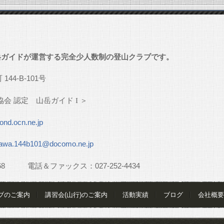
」
岳ガイドが運営する完全少人数制の登山クラブです。
町
144-B-101
号
協会
認定 山岳ガイド
I
＞
nd.ocn.ne.jp
awa.144b101@docomo.ne.jp
68
電話＆ファックス：
027-252-4434
ブのご案内
講習会(山行)のご案内
活動実績
ブログ
会社概要