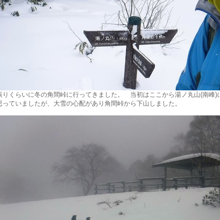
振りくらいに冬の角間峠に行ってきました。 当初はここから湯ノ丸山(南峰)
思っていましたが、大雪の心配があり角間峠から下山しました。