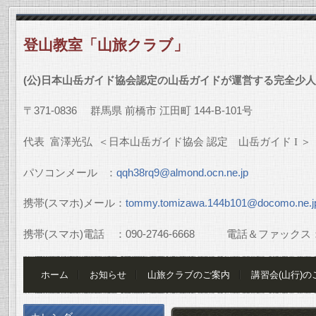
登山教室「山旅クラブ」
(
公
)
日本山岳ガイド協会認定の山岳ガイドが運営する完全少人
〒
371-0836
群馬県
前橋市
江田町
144-B-101
号
代表
富澤光弘
＜日本山岳ガイド協会
認定 山岳ガイド
I
＞
パソコンメール
：
qqh38rq9@almond.ocn.ne.jp
携帯
(
スマホ
)
メール：
tommy.tomizawa.144b101@docomo.ne.j
携帯
(
スマホ
)
電話 ：
090-2746-6668
電話＆ファックス
ホーム
お知らせ
山旅クラブのご案内
講習会(山行)の