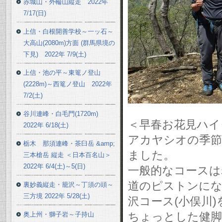
赤城山・外輪山縦走 2022年
7/17(日)
上信・白根開善学校～一ッ石～
大高山(2080m)方面 (群馬県境の
下見) 2022年 7/9(土)
上信・池の平～東篭ノ登山
(2228m)～西篭ノ登山 2022年
7/2(土)
谷川連峰・白毛門(1720m)
＜早春お花見ハイ
2022年 6/18(土)
アカヤシオの季節
栃木 那須連峰・茶臼岳 &amp;
ました。
三本槍岳 縦走 ＜日本百名山＞
2022年 6/4(土)～5(日)
一般的なコースは
道のピストンにな
裏妙義縦走・籠沢～丁須の頭～
三方境 2022年 5/28(土)
沢コース(小俣川
ちょっとした健脚
奥上州・獅子岩～子持山