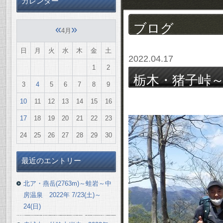
カレンダー
ブログ
«
»
4月
日
月
火
水
木
金
土
2022.04.17
1
2
栃木・猪子峠～仙
3
4
5
6
7
8
9
4/16(土)
10
11
12
13
14
15
16
17
18
19
20
21
22
23
24
25
26
27
28
29
30
最近のエントリー
北ア・燕岳(2763m)～蛙岩～中
房温泉 2022年 7/23(土)～
24(日)