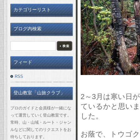
カテゴリーリスト
ブログ内検索
フィード
RSS
登山教室「山旅クラブ」
2～3月は寒い日
ているかと思いま
プロのガイドと会員様が一緒にな
した。
って運営していく登山教室です。
常時、山・山域・ルート・ジャン
ルなどに関してのリクエストをお
お蔭で、トウゴ
待ちしております。