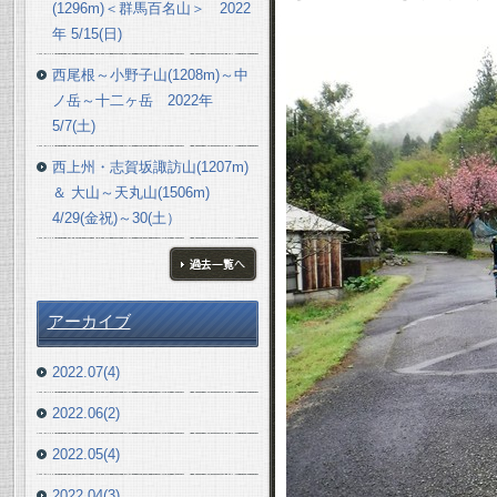
(1296m)＜群馬百名山＞ 2022
年 5/15(日)
西尾根～小野子山(1208m)～中
ノ岳～十二ヶ岳 2022年
5/7(土)
西上州・志賀坂諏訪山(1207m)
＆ 大山～天丸山(1506m)
4/29(金祝)～30(土）
ブログ一覧へ
アーカイブ
2022.07(4)
2022.06(2)
2022.05(4)
2022.04(3)