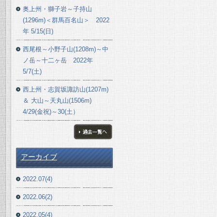
奥上州・獅子岩～子持山
(1296m)＜群馬百名山＞ 2022
年 5/15(日)
西尾根～小野子山(1208m)～中
ノ岳～十二ヶ岳 2022年
5/7(土)
西上州・志賀坂諏訪山(1207m)
＆ 大山～天丸山(1506m)
4/29(金祝)～30(土）
ブログ一覧へ
アーカイブ
2022.07(4)
2022.06(2)
2022.05(4)