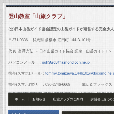
登山教室「山旅クラブ」
(
公
)
日本山岳ガイド協会認定の山岳ガイドが運営する完全少人
〒
371-0836
群馬県
前橋市
江田町
144-B-101
号
代表
富澤光弘
＜日本山岳ガイド協会
認定 山岳ガイド
I
＞
パソコンメール
：
qqh38rq9@almond.ocn.ne.jp
携帯
(
スマホ
)
メール：
tommy.tomizawa.144b101@docomo.ne.j
携帯
(
スマホ
)
電話 ：
090-2746-6668
電話＆ファックス
ホーム
お知らせ
山旅クラブのご案内
講習会(山行)の