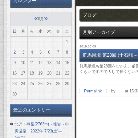
カレンダー
ブログ
«
»
6月
日
月
火
水
木
金
土
月別アーカイブ
1
2019.06.09
2
3
4
5
6
7
8
群馬県境 第28回 (十石峠～ぶ
9
10
11
12
13
14
15
群馬県境も第28回をむかえ、前
くらいですので大して長くない
16
17
18
19
20
21
22
23
24
25
26
27
28
29
Permalink
by
at 15:3
30
最近のエントリー
北ア・燕岳(2763m)～蛙岩～中
房温泉 2022年 7/23(土)～