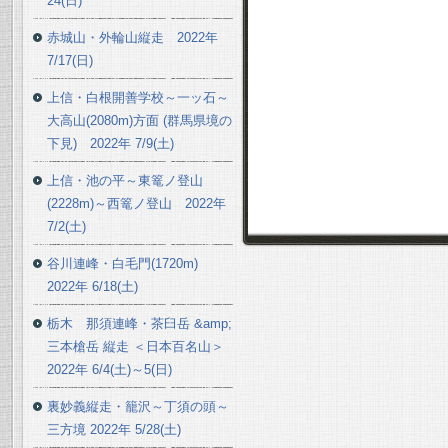
24(日)
赤城山・外輪山縦走 2022年
7/17(日)
上信・白根開善学校～一ッ石～
大高山(2080m)方面 (群馬県境の
下見) 2022年 7/9(土)
上信・池の平～東篭ノ登山
(2228m)～西篭ノ登山 2022年
7/2(土)
谷川連峰・白毛門(1720m)
2022年 6/18(土)
栃木 那須連峰・茶臼岳 &amp;
三本槍岳 縦走 ＜日本百名山＞
2022年 6/4(土)～5(日)
裏妙義縦走・籠沢～丁須の頭～
三方境 2022年 5/28(土)