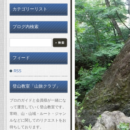
カテゴリーリスト
ブログ内検索
フィード
RSS
登山教室「山旅クラブ」
プロのガイドと会員様が一緒にな
って運営していく登山教室です。
常時、山・山域・ルート・ジャン
ルなどに関してのリクエストをお
待ちしております。