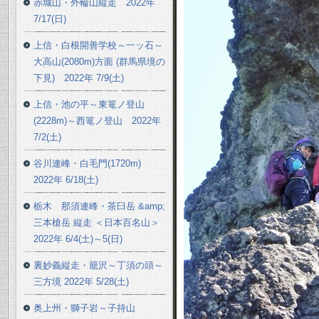
赤城山・外輪山縦走 2022年
7/17(日)
上信・白根開善学校～一ッ石～
大高山(2080m)方面 (群馬県境の
下見) 2022年 7/9(土)
上信・池の平～東篭ノ登山
(2228m)～西篭ノ登山 2022年
7/2(土)
谷川連峰・白毛門(1720m)
2022年 6/18(土)
栃木 那須連峰・茶臼岳 &amp;
三本槍岳 縦走 ＜日本百名山＞
2022年 6/4(土)～5(日)
裏妙義縦走・籠沢～丁須の頭～
三方境 2022年 5/28(土)
奥上州・獅子岩～子持山