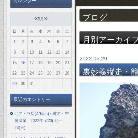
カレンダー
ブログ
«
»
5月
日
月
火
水
木
金
土
月別アーカイ
1
2
3
4
5
6
7
8
9
10
11
12
13
14
2022.05.29
15
16
17
18
19
20
21
裏妙義縦走・籠沢
22
23
24
25
26
27
28
29
30
31
最近のエントリー
北ア・燕岳(2763m)～蛙岩～中
房温泉 2022年 7/23(土)～
24(日)