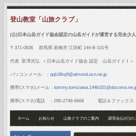
登山教室「山旅クラブ」
(
公
)
日本山岳ガイド協会認定の山岳ガイドが運営する完全少人
〒
371-0836
群馬県
前橋市
江田町
144-B-101
号
代表
富澤光弘
＜日本山岳ガイド協会
認定 山岳ガイド
I
＞
パソコンメール
：
qqh38rq9@almond.ocn.ne.jp
携帯
(
スマホ
)
メール：
tommy.tomizawa.144b101@docomo.ne.j
携帯
(
スマホ
)
電話 ：
090-2746-6668
電話＆ファックス
ホーム
お知らせ
山旅クラブのご案内
講習会(山行)の