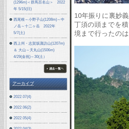
(1296m)＜群馬百名山＞ 2022
年 5/15(日)
10年振りに裏妙
西尾根～小野子山(1208m)～中
丁須の頭までを積
ノ岳～十二ヶ岳 2022年
境まで行ったのは
5/7(土)
西上州・志賀坂諏訪山(1207m)
＆ 大山～天丸山(1506m)
4/29(金祝)～30(土）
ブログ一覧へ
アーカイブ
2022.07(4)
2022.06(2)
2022.05(4)
2022.04(3)