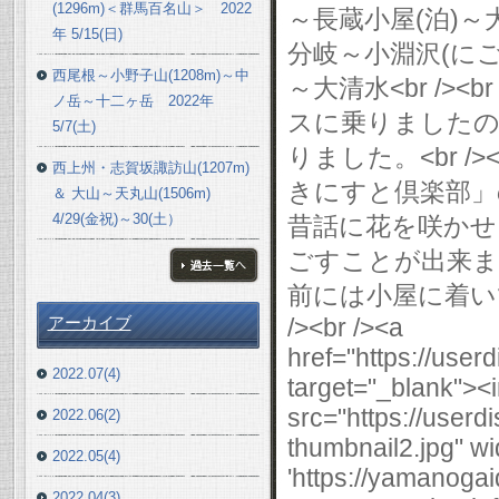
(1296m)＜群馬百名山＞ 2022
～長蔵小屋(泊)
年 5/15(日)
分岐～小淵沢(に
西尾根～小野子山(1208m)～中
～大清水<br /><
ノ岳～十二ヶ岳 2022年
スに乗りましたの
5/7(土)
りました。<br /
西上州・志賀坂諏訪山(1207m)
きにすと倶楽部」
＆ 大山～天丸山(1506m)
4/29(金祝)～30(土）
昔話に花を咲かせま
ごすことが出来ました。
前には小屋に着い
ブログ一覧へ
/><br /><a
アーカイブ
href="https://use
2022.07(4)
target="_blank"><
src="https://user
2022.06(2)
thumbnail2.jpg" wi
2022.05(4)
'https://yamanogai
2022.04(3)