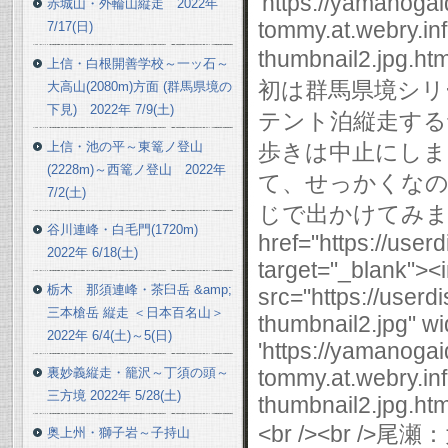
'https://yamanogai
赤城山・外輪山縦走 2022年
tommy.at.webry.i
7/17(日)
thumbnail2.jpg.html
上信・白根開善学校～一ッ石～
初は群馬県境シリ
大高山(2080m)方面 (群馬県境の
下見) 2022年 7/9(土)
テント泊縦走する
上信・池の平～東篭ノ登山
歩きは中止にしま
(2228m)～西篭ノ登山 2022年
て、せっかくなの
7/2(土)
じで出かけてみました。
谷川連峰・白毛門(1720m)
href="https://use
2022年 6/18(土)
target="_blank"><
栃木 那須連峰・茶臼岳 &amp;
src="https://user
三本槍岳 縦走 ＜日本百名山＞
thumbnail2.jpg" wi
2022年 6/4(土)～5(日)
'https://yamanogai
裏妙義縦走・籠沢～丁須の頭～
tommy.at.webry.i
三方境 2022年 5/28(土)
thumbnail2.jpg.html
<br /><br 
奥上州・獅子岩～子持山