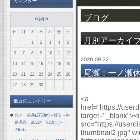
カレンダー
ブログ
«
»
9月
日
月
火
水
木
金
土
月別アーカイ
1
2
3
4
5
6
7
8
9
10
11
12
2020.09.22
13
14
15
16
17
18
19
尾瀬：一ノ瀬
20
21
22
23
24
25
26
～大清水 2020年
27
28
29
30
<a
最近のエントリー
href="https://use
target="_blank"><
北ア・燕岳(2763m)～蛙岩～中
房温泉 2022年 7/23(土)～
src="https://user
24(日)
thumbnail2.jpg" wi