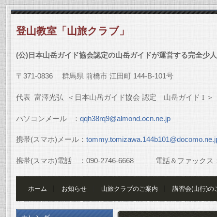
登山教室「山旅クラブ」
(
公
)
日本山岳ガイド協会認定の山岳ガイドが運営する完全少人
〒
371-0836
群馬県
前橋市
江田町
144-B-101
号
代表
富澤光弘
＜日本山岳ガイド協会
認定 山岳ガイド
I
＞
パソコンメール
：
qqh38rq9@almond.ocn.ne.jp
携帯
(
スマホ
)
メール：
tommy.tomizawa.144b101@docomo.ne.j
携帯
(
スマホ
)
電話 ：
090-2746-6668
電話＆ファックス
ホーム
お知らせ
山旅クラブのご案内
講習会(山行)の