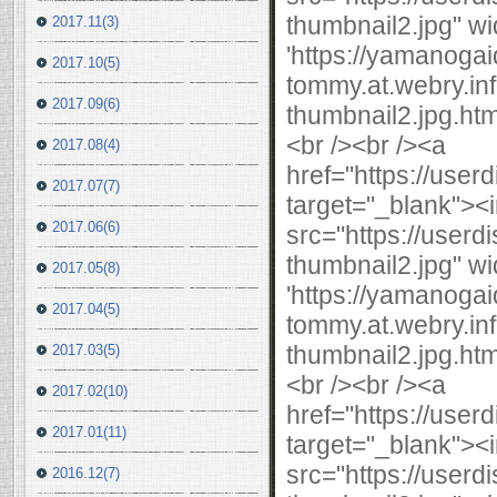
thumbnail2.jpg" wi
2017.11(3)
'https://yamanogai
2017.10(5)
tommy.at.webry.i
2017.09(6)
thumbnail2.jpg.html
<br /><br /><a
2017.08(4)
href="https://use
2017.07(7)
target="_blank"><
2017.06(6)
src="https://user
thumbnail2.jpg" wi
2017.05(8)
'https://yamanogai
2017.04(5)
tommy.at.webry.i
thumbnail2.jpg.html
2017.03(5)
<br /><br /><a
2017.02(10)
href="https://use
2017.01(11)
target="_blank"><
src="https://user
2016.12(7)