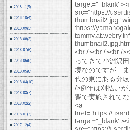
target="_blank"><
2018.11(5)
src="https://user
2018.10(4)
thumbnail2.jpg" wi
'https://yamanogai
2018.09(3)
tommy.at.webry.i
2018.08(3)
thumbnail2.jpg.html
2018.07(6)
<br /><br />
ってきて小淵沢田代に行
2018.06(8)
境なのですが、ま
2018.05(8)
代の東にある分岐か
2018.04(10)
/>例年は刈払い
2018.03(7)
響で実施されてなく結
2018.02(2)
<a
href="https://use
2018.01(3)
target="_blank"><
2017.12(4)
src="https://user