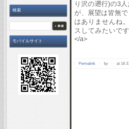
り沢の遡行)の3人だ
検索
が、展望は皆無で
はありませんね。<br
スしてみたいですね。<br 
</a>
モバイルサイト
Permalink
by
at 16:3