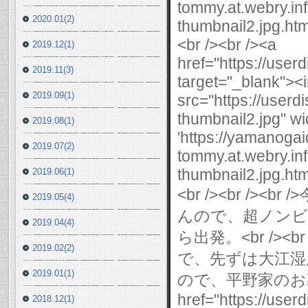
tommy.at.webry.i
2020.01(2)
thumbnail2.jpg.html
<br /><br /><a
2019.12(1)
href="https://use
2019.11(3)
target="_blank"><
2019.09(1)
src="https://user
thumbnail2.jpg" wi
2019.08(1)
'https://yamanogai
2019.07(2)
tommy.at.webry.i
thumbnail2.jpg.html
2019.06(1)
<br /><br /
2019.05(4)
んので、超ノンビリで
2019.04(4)
ら出発。<br /><
2019.02(2)
で、先ずは大江湿原の
2019.01(1)
ので、平野家のお墓に
href="https://use
2018.12(1)