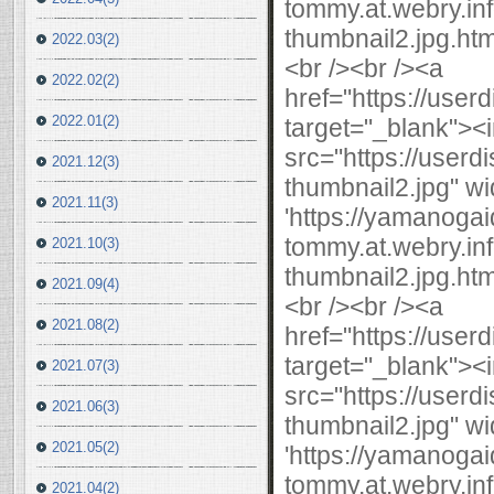
tommy.at.webry.i
thumbnail2.jpg.html
2022.03(2)
<br /><br /><a
2022.02(2)
href="https://use
2022.01(2)
target="_blank"><
src="https://user
2021.12(3)
thumbnail2.jpg" wi
2021.11(3)
'https://yamanogai
tommy.at.webry.i
2021.10(3)
thumbnail2.jpg.html
2021.09(4)
<br /><br /><a
2021.08(2)
href="https://use
target="_blank"><
2021.07(3)
src="https://user
2021.06(3)
thumbnail2.jpg" wi
2021.05(2)
'https://yamanogai
tommy.at.webry.i
2021.04(2)