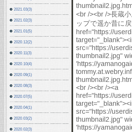
thumbnail2.jpg.html
2021.03(3)
<br /><br 
2021.02(3)
ップで遥か昔に戻った
href="https://use
2021.01(5)
target="_blank"><
2020.12(2)
src="https://user
2020.11(3)
thumbnail2.jpg" wi
'https://yamanogai
2020.10(4)
tommy.at.webry.i
2020.09(1)
thumbnail2.jpg.html
2020.08(3)
<br /><br /><a
href="https://use
2020.07(5)
target="_blank"><
2020.04(1)
src="https://user
thumbnail2.jpg" wi
2020.03(2)
'https://yamanogai
2020.02(3)