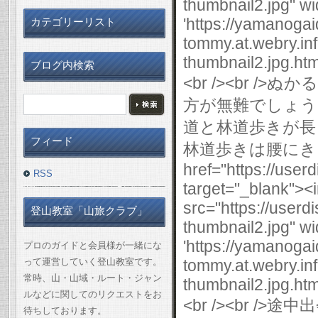
thumbnail2.jpg" wi
'https://yamanogai
カテゴリーリスト
tommy.at.webry.i
thumbnail2.jpg.html
ブログ内検索
<br /><br 
方が無難でしょう。<
道と林道歩きが長く、
フィード
林道歩きは腰にきますね
href="https://use
RSS
target="_blank"><
src="https://user
登山教室「山旅クラブ」
thumbnail2.jpg" wi
'https://yamanogai
プロのガイドと会員様が一緒にな
って運営していく登山教室です。
tommy.at.webry.i
常時、山・山域・ルート・ジャン
thumbnail2.jpg.html
ルなどに関してのリクエストをお
<br /><br 
待ちしております。