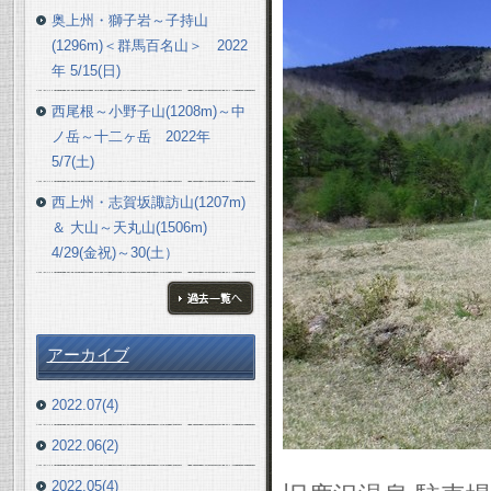
奥上州・獅子岩～子持山
(1296m)＜群馬百名山＞ 2022
年 5/15(日)
西尾根～小野子山(1208m)～中
ノ岳～十二ヶ岳 2022年
5/7(土)
西上州・志賀坂諏訪山(1207m)
＆ 大山～天丸山(1506m)
4/29(金祝)～30(土）
ブログ一覧へ
アーカイブ
2022.07(4)
2022.06(2)
2022.05(4)