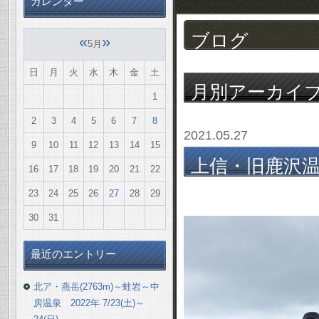
カレンダー
ブログ
«
»
5月
日
月
火
水
木
金
土
月別アーカイ
1
2
3
4
5
6
7
8
2021.05.27
9
10
11
12
13
14
15
上信・旧鹿沢温泉
16
17
18
19
20
21
22
馬百名山＞ 2021
23
24
25
26
27
28
29
30
31
最近のエントリー
北ア・燕岳(2763m)～蛙岩～中
房温泉 2022年 7/23(土)～