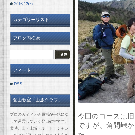
2016.12(7)
カテゴリーリスト
ブログ内検索
フィード
RSS
登山教室「山旅クラブ」
プロのガイドと会員様が一緒にな
今回のコースは旧
って運営していく登山教室です。
ですが、角間峠か
常時、山・山域・ルート・ジャン
た。