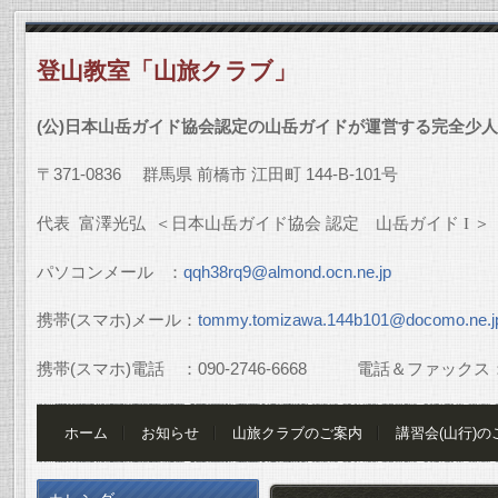
登山教室「山旅クラブ」
(
公
)
日本山岳ガイド協会認定の山岳ガイドが運営する完全少人
〒
371-0836
群馬県
前橋市
江田町
144-B-101
号
代表
富澤光弘
＜日本山岳ガイド協会
認定 山岳ガイド
I
＞
パソコンメール
：
qqh38rq9@almond.ocn.ne.jp
携帯
(
スマホ
)
メール：
tommy.tomizawa.144b101@docomo.ne.j
携帯
(
スマホ
)
電話 ：
090-2746-6668
電話＆ファックス
ホーム
お知らせ
山旅クラブのご案内
講習会(山行)の