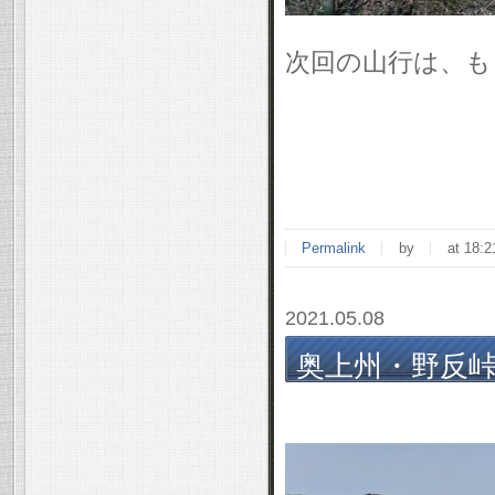
次回の山行は、も
Permalink
by
at 18:2
2021.05.08
奥上州・野反峠～
年 5/4(火)