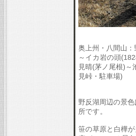
奥上州・八間山：野
～イカ岩の頭(182
見晴(茅ノ尾根)
見峠・駐車場)
野反湖周辺の景色
所です。
笹の草原と白樺が