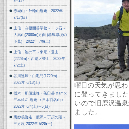
24(日)
赤城山・外輪山縦走 2022年
7/17(日)
上信・白根開善学校～一ッ石～
大高山(2080m)方面 (群馬県境の
下見) 2022年 7/9(土)
上信・池の平～東篭ノ登山
(2228m)～西篭ノ登山 2022年
7/2(土)
谷川連峰・白毛門(1720m)
2022年 6/18(土)
曜日の天気が思わ
に登ってきました
栃木 那須連峰・茶臼岳 &amp;
三本槍岳 縦走 ＜日本百名山＞
いので旧鹿沢温泉
2022年 6/4(土)～5(日)
ました。
裏妙義縦走・籠沢～丁須の頭～
三方境 2022年 5/28(土)