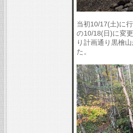
当初10/17(土
の10/18(日)
り計画通り黒檜山
た。