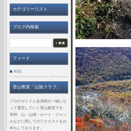
カテゴリーリスト
ブログ内検索
フィード
RSS
登山教室「山旅クラブ」
プロのガイドと会員様が一緒にな
って運営していく登山教室です。
常時、山・山域・ルート・ジャン
ルなどに関してのリクエストをお
待ちしております。