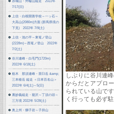
赤城山・外輪山縦走 2022年
7/17(日)
上信・白根開善学校～一ッ石～
大高山(2080m)方面 (群馬県境の
下見) 2022年 7/9(土)
上信・池の平～東篭ノ登山
(2228m)～西篭ノ登山 2022年
7/2(土)
谷川連峰・白毛門(1720m)
2022年 6/18(土)
栃木 那須連峰・茶臼岳 &amp;
しぶりに谷川連峰
三本槍岳 縦走 ＜日本百名山＞
からだとアプロー
2022年 6/4(土)～5(日)
られている山です
裏妙義縦走・籠沢～丁須の頭～
く行っても必ず駐
三方境 2022年 5/28(土)
奥上州・獅子岩～子持山