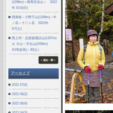
(1296m)＜群馬百名山＞ 2022
年 5/15(日)
西尾根～小野子山(1208m)～中
ノ岳～十二ヶ岳 2022年
5/7(土)
西上州・志賀坂諏訪山(1207m)
＆ 大山～天丸山(1506m)
4/29(金祝)～30(土）
ブログ一覧へ
アーカイブ
2022.07(4)
2022.06(2)
2022.05(4)
2022.04(3)