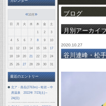
カレンダー
ブログ
«
»
10月
日
月
火
水
木
金
土
月別アーカイ
1
2
3
4
5
6
7
8
9
10
2020.10.27
11
12
13
14
15
16
17
谷川連峰・松手山
18
19
20
21
22
23
24
10/24(土)
25
26
27
28
29
30
31
最近のエントリー
北ア・燕岳(2763m)～蛙岩～中
房温泉 2022年 7/23(土)～
24(日)