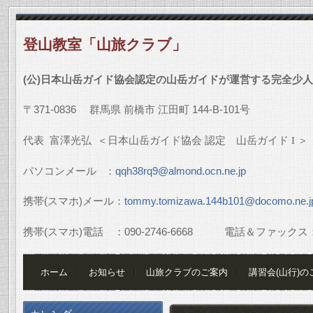
登山教室「山旅クラブ」
(
公
)
日本山岳ガイド協会認定の山岳ガイドが運営する完全少人
〒
371-0836
群馬県
前橋市
江田町
144-B-101
号
代表
富澤光弘
＜日本山岳ガイド協会
認定 山岳ガイド
I
＞
パソコンメール
：
qqh38rq9@almond.ocn.ne.jp
携帯
(
スマホ
)
メール：
tommy.tomizawa.144b101@docomo.ne.j
携帯
(
スマホ
)
電話 ：
090-2746-6668
電話＆ファックス
ホーム
お知らせ
山旅クラブのご案内
講習会(山行)の