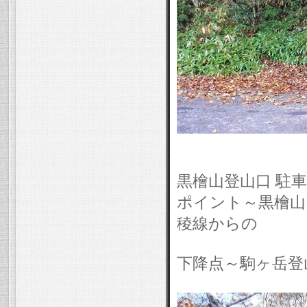
黒檜山登山口 駐車
ポイント～黒檜山～
稜線からの
下降点～駒ヶ岳登