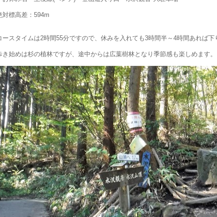
絶対標高差：594m
コースタイムは2時間55分ですので、休みを入れても3時間半～4時間あれば
歩き始めは杉の植林ですが、途中からは広葉樹林となり季節感も楽しめます。