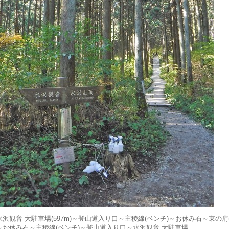
水沢観音 大駐車場(597m)～登山道入り口～主稜線(ベンチ)～お休み石～東の肩(石
～お休み石～主稜線(ベンチ)～登山道入り口～水沢観音 大駐車場