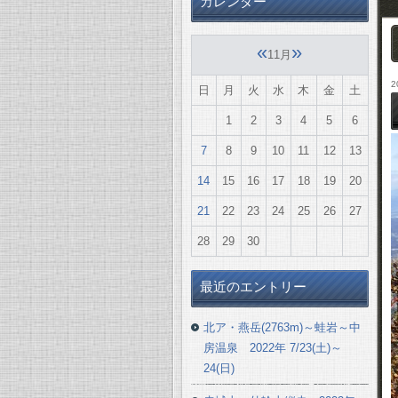
カレンダー
«
»
11月
2
日
月
火
水
木
金
土
1
2
3
4
5
6
7
8
9
10
11
12
13
14
15
16
17
18
19
20
21
22
23
24
25
26
27
28
29
30
最近のエントリー
北ア・燕岳(2763m)～蛙岩～中
房温泉 2022年 7/23(土)～
24(日)