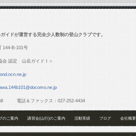
」
岳ガイドが運営する完全少人数制の登山クラブです。
町
144-B-101
号
協会
認定 山岳ガイド
I
＞
nd.ocn.ne.jp
awa.144b101@docomo.ne.jp
68
電話＆ファックス：
027-252-4434
ブのご案内
講習会(山行)のご案内
活動実績
ブログ
会社概要