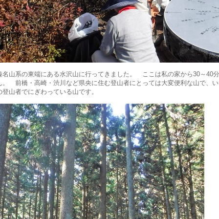
榛名山系の東端にある水沢山に行ってきました。 ここは私の家から30～40
ん。 前橋・高崎・渋川など県央に住む登山者にとっては大変便利な山で、い
の登山者でにぎわっている山です。