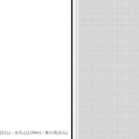
仏)～水沢山(1194m)～東の肩(石仏)