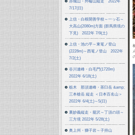
赤城山・外輪山縦走 2022年
7/17(日)
上信・白根開善学校～一ッ石～
大高山(2080m)方面 (群馬県境の
下見) 2022年 7/9(土)
上信・池の平～東篭ノ登山
(2228m)～西篭ノ登山 2022年
7/2(土)
谷川連峰・白毛門(1720m)
2022年 6/18(土)
栃木 那須連峰・茶臼岳 &amp;
三本槍岳 縦走 ＜日本百名山＞
2022年 6/4(土)～5(日)
裏妙義縦走・籠沢～丁須の頭～
三方境 2022年 5/28(土)
奥上州・獅子岩～子持山