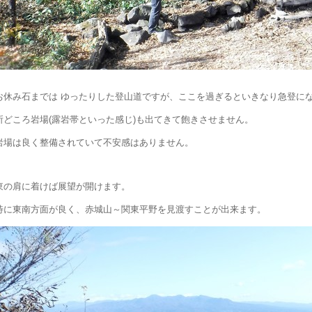
お休み石までは ゆったりした登山道ですが、ここを過ぎるといきなり急登に
所どころ岩場(露岩帯といった感じ)も出てきて飽きさせません。
岩場は良く整備されていて不安感はありません。
東の肩に着けば展望が開けます。
特に東南方面が良く、赤城山～関東平野を見渡すことが出来ます。