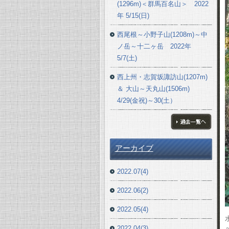
(1296m)＜群馬百名山＞ 2022
年 5/15(日)
西尾根～小野子山(1208m)～中
ノ岳～十二ヶ岳 2022年
5/7(土)
西上州・志賀坂諏訪山(1207m)
＆ 大山～天丸山(1506m)
4/29(金祝)～30(土）
ブログ一覧へ
アーカイブ
2022.07(4)
2022.06(2)
2022.05(4)
2022.04(3)