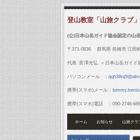
登山教室「山旅クラブ
(
公
)
日本山岳ガイド協会認定の山
〒
371-0836
群馬県
前橋市
江田
代表
富澤光弘
＜日本山岳ガイド
パソコンメール
：
qqh38rq9@almo
携帯
(
スマホ
)
メール：
tommy.tomiz
携帯
(
スマホ
)
電話 ：
090-2746-66
ホーム
お知らせ
山旅クラ