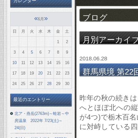
カレンダー
ブログ
«
»
6月
日
月
火
水
木
金
土
月別アーカイ
1
2
3
4
5
6
7
8
9
2018.06.28
10
11
12
13
14
15
16
群馬県境 第22
17
18
19
20
21
22
23
6/23(土)前泊～2
24
25
26
27
28
29
30
昨年の秋の続きは、
最近のエントリー
へとほぼ北への縦
北ア・燕岳(2763m)～蛙岩～中
が4つ)で栃木百
房温泉 2022年 7/23(土)～
に対峙している四郎
24(日)