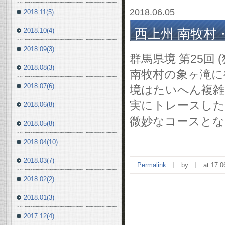
2018.06.05
2018.11(5)
西上州 南牧村・象
2018.10(4)
2018.09(3)
群馬県境 第25回
2018.08(3)
南牧村の象ヶ滝に
2018.07(6)
境はたいへん複雑
実にトレースした
2018.06(8)
微妙なコースとな
2018.05(8)
2018.04(10)
2018.03(7)
Permalink
by
at 17:0
2018.02(2)
2018.01(3)
2017.12(4)