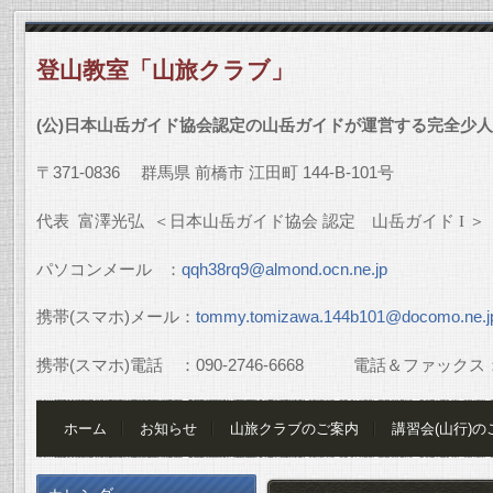
登山教室「山旅クラブ」
(
公
)
日本山岳ガイド協会認定の山岳ガイドが運営する完全少人
〒
371-0836
群馬県
前橋市
江田町
144-B-101
号
代表
富澤光弘
＜日本山岳ガイド協会
認定 山岳ガイド
I
＞
パソコンメール
：
qqh38rq9@almond.ocn.ne.jp
携帯
(
スマホ
)
メール：
tommy.tomizawa.144b101@docomo.ne.j
携帯
(
スマホ
)
電話 ：
090-2746-6668
電話＆ファックス
ホーム
お知らせ
山旅クラブのご案内
講習会(山行)の