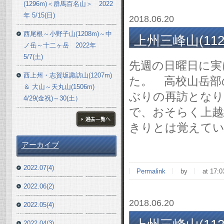
(1296m)＜群馬百名山＞ 2022
年 5/15(日)
2018.06.20
西尾根～小野子山(1208m)～中
上州三峰山(1123m
ノ岳～十二ヶ岳 2022年
5/7(土)
先週の日曜日に実
西上州・志賀坂諏訪山(1207m)
た。 高校山岳部
＆ 大山～天丸山(1506m)
ぶりの再訪となり
4/29(金祝)～30(土）
で、おそらく上越
きりとは覚えて
ブログ一覧へ
アーカイブ
2022.07(4)
Permalink
by
at 17:0
2022.06(2)
2018.06.20
2022.05(4)
2022.04(3)