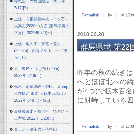
赤城山・外輪山縦走 2022年
7/17(日)
Permalink
by
at 17:0
上信・白根開善学校～一ッ石～
大高山(2080m)方面 (群馬県境の
下見) 2022年 7/9(土)
2018.06.28
上信・池の平～東篭ノ登山
群馬県境 第22
(2228m)～西篭ノ登山 2022年
6/23(土)前泊～2
7/2(土)
谷川連峰・白毛門(1720m)
昨年の秋の続きは、
2022年 6/18(土)
へとほぼ北への縦
栃木 那須連峰・茶臼岳 &amp;
が4つ)で栃木百
三本槍岳 縦走 ＜日本百名山＞
に対峙している四郎
2022年 6/4(土)～5(日)
裏妙義縦走・籠沢～丁須の頭～
三方境 2022年 5/28(土)
Permalink
by
at 17:0
奥上州・獅子岩～子持山