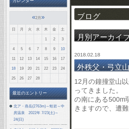
カレンダー
ブログ
«
»
2月
日
月
火
水
木
金
土
月別アーカイ
1
2
3
4
5
6
7
8
9
10
2018.02.18
11
12
13
14
15
16
17
外秩父・弓立山(42
18
19
20
21
22
23
24
25
26
27
28
12月の鐘撞堂山以
ってきました。 
最近のエントリー
の南にある500
北ア・燕岳(2763m)～蛙岩～中
きますので、遭難
房温泉 2022年 7/23(土)～
24(日)