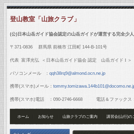
登山教室「山旅クラブ」
(
公
)
日本山岳ガイド協会認定の山岳ガイドが運営する完全少人
〒
371-0836
群馬県
前橋市
江田町
144-B-101
号
代表
富澤光弘
＜日本山岳ガイド協会
認定 山岳ガイド
I
＞
パソコンメール
：
qqh38rq9@almond.ocn.ne.jp
携帯
(
スマホ
)
メール：
tommy.tomizawa.144b101@docomo.ne.j
携帯
(
スマホ
)
電話 ：
090-2746-6668
電話＆ファックス
ホーム
お知らせ
山旅クラブのご案内
講習会(山行)の