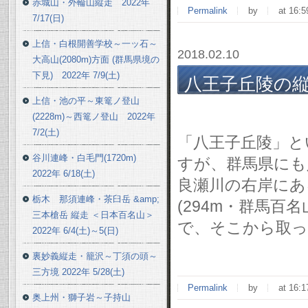
赤城山・外輪山縦走 2022年
Permalink
by
at 16:5
7/17(日)
上信・白根開善学校～一ッ石～
2018.02.10
大高山(2080m)方面 (群馬県境の
下見) 2022年 7/9(土)
八王子丘陵の縦
上信・池の平～東篭ノ登山
2/4(日)
(2228m)～西篭ノ登山 2022年
7/2(土)
「八王子丘陵」と
谷川連峰・白毛門(1720m)
すが、群馬県にも
2022年 6/18(土)
良瀬川の右岸にあ
栃木 那須連峰・茶臼岳 &amp;
(294m・群馬百
三本槍岳 縦走 ＜日本百名山＞
で、そこから取っ
2022年 6/4(土)～5(日)
裏妙義縦走・籠沢～丁須の頭～
三方境 2022年 5/28(土)
Permalink
by
at 16:1
奥上州・獅子岩～子持山