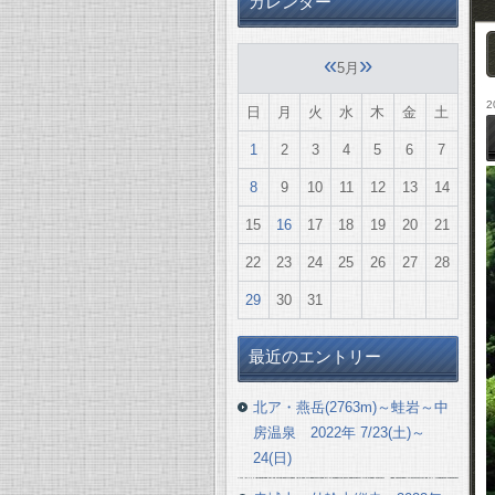
カレンダー
«
»
5月
2
日
月
火
水
木
金
土
1
2
3
4
5
6
7
8
9
10
11
12
13
14
15
16
17
18
19
20
21
22
23
24
25
26
27
28
29
30
31
最近のエントリー
北ア・燕岳(2763m)～蛙岩～中
房温泉 2022年 7/23(土)～
24(日)