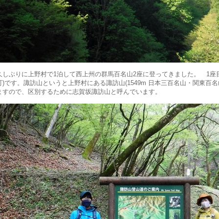
久しぶりに上野村で1泊して西上州の群馬百名山2座に登ってきました。 1座
町)です。諏訪山というと上野村にある諏訪山(1549m 日本三百名山・関東百
ますので、区別するために志賀坂諏訪山と呼んでいます。