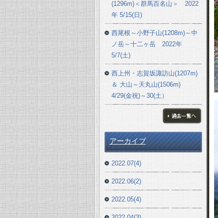
(1296m)＜群馬百名山＞ 2022
年 5/15(日)
西尾根～小野子山(1208m)～中
ノ岳～十二ヶ岳 2022年
5/7(土)
西上州・志賀坂諏訪山(1207m)
＆ 大山～天丸山(1506m)
4/29(金祝)～30(土）
ブログ一覧へ
アーカイブ
2022.07(4)
2022.06(2)
2022.05(4)
2022.04(3)