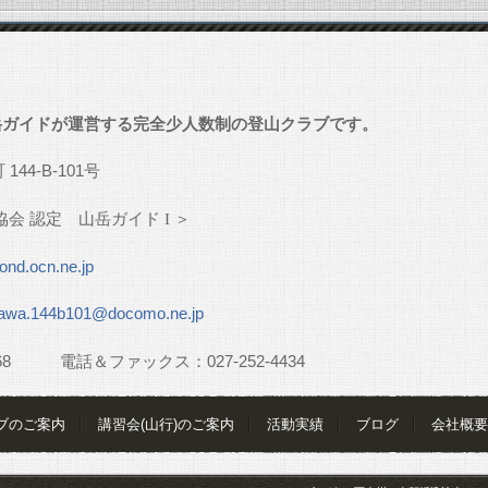
」
岳ガイドが運営する完全少人数制の登山クラブです。
町
144-B-101
号
協会
認定 山岳ガイド
I
＞
nd.ocn.ne.jp
awa.144b101@docomo.ne.jp
68
電話＆ファックス：
027-252-4434
ブのご案内
講習会(山行)のご案内
活動実績
ブログ
会社概要