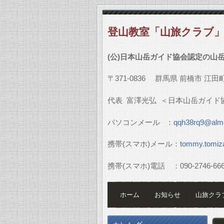
登山教室「山旅クラブ
(
公
)
日本山岳ガイド協会認定の山
〒
371-0836
群馬県
前橋市
江田
代表
富澤光弘
＜日本山岳ガイド
パソコンメール
：
qqh38rq9@almo
携帯
(
スマホ
)
メール：
tommy.tomiz
携帯
(
スマホ
)
電話 ：
090-2746-66
ホーム
お知らせ
山旅クラ