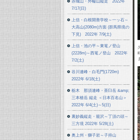
赤城山・外輪山縦走 2022年
7/17(日)
上信・白根開善学校～一ッ石～
大高山(2080m)方面 (群馬県境の
下見) 2022年 7/9(土)
上信・池の平～東篭ノ登山
(2228m)～西篭ノ登山 2022年
7/2(土)
谷川連峰・白毛門(1720m)
2022年 6/18(土)
栃木 那須連峰・茶臼岳 &amp;
三本槍岳 縦走 ＜日本百名山＞
2022年 6/4(土)～5(日)
裏妙義縦走・籠沢～丁須の頭～
三方境 2022年 5/28(土)
奥上州・獅子岩～子持山