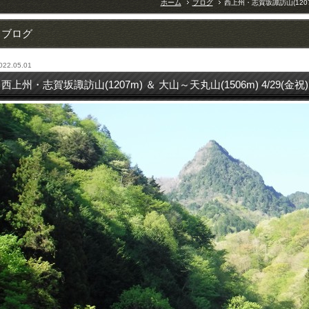
ホーム
ブログ
西上州・志賀坂諏訪山(1207m)
ブログ
022.05.01
西上州・志賀坂諏訪山(1207m) ＆ 大山～天丸山(1506m) 4/29(金祝