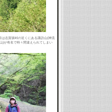
目は志賀坂峠の近くにある諏訪山(神流
名山)が有名で時々間違えられてしまい