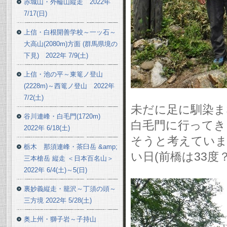
赤城山・外輪山縦走 2022年
7/17(日)
上信・白根開善学校～一ッ石～
大高山(2080m)方面 (群馬県境の
下見) 2022年 7/9(土)
上信・池の平～東篭ノ登山
(2228m)～西篭ノ登山 2022年
7/2(土)
未だに足に馴染ま
谷川連峰・白毛門(1720m)
白毛門に行ってき
2022年 6/18(土)
そうと考えていま
栃木 那須連峰・茶臼岳 &amp;
い日(前橋は33
三本槍岳 縦走 ＜日本百名山＞
2022年 6/4(土)～5(日)
裏妙義縦走・籠沢～丁須の頭～
三方境 2022年 5/28(土)
奥上州・獅子岩～子持山