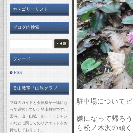
カテゴリーリスト
ブログ内検索
フィード
RSS
登山教室「山旅クラブ」
駐車場についてビ
プロのガイドと会員様が一緒にな
って運営していく登山教室です。
常時、山・山域・ルート・ジャン
嫌になって帰ろ
ルなどに関してのリクエストをお
ら松ノ木沢の頭く
待ちしております。