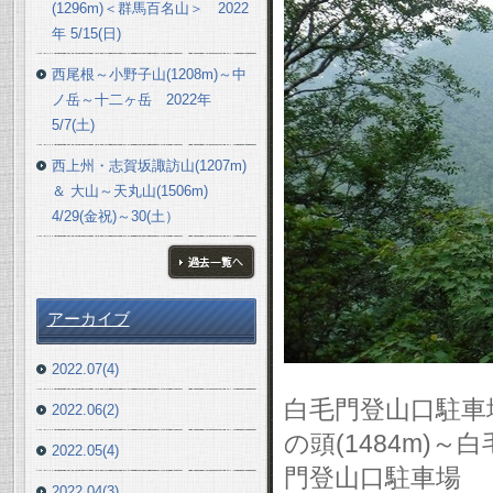
(1296m)＜群馬百名山＞ 2022
年 5/15(日)
西尾根～小野子山(1208m)～中
ノ岳～十二ヶ岳 2022年
5/7(土)
西上州・志賀坂諏訪山(1207m)
＆ 大山～天丸山(1506m)
4/29(金祝)～30(土）
ブログ一覧へ
アーカイブ
2022.07(4)
白毛門登山口駐車場
2022.06(2)
の頭(1484m)～
2022.05(4)
門登山口駐車場
2022.04(3)