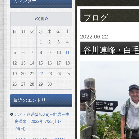
カレンダー
ブログ
«
»
6月
日
月
火
水
木
金
土
2022.06.22
1
2
3
4
谷川連峰・白毛門(1
5
6
7
8
9
10
11
12
13
14
15
16
17
18
19
20
21
22
23
24
25
26
27
28
29
30
最近のエントリー
北ア・燕岳(2763m)～蛙岩～中
房温泉 2022年 7/23(土)～
24(日)