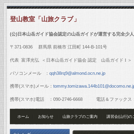
登山教室「山旅クラブ」
(
公
)
日本山岳ガイド協会認定の山岳ガイドが運営する完全少人
〒
371-0836
群馬県
前橋市
江田町
144-B-101
号
代表
富澤光弘
＜日本山岳ガイド協会
認定 山岳ガイド
I
＞
パソコンメール
：
qqh38rq9@almond.ocn.ne.jp
携帯
(
スマホ
)
メール：
tommy.tomizawa.144b101@docomo.ne.j
携帯
(
スマホ
)
電話 ：
090-2746-6668
電話＆ファックス
ホーム
お知らせ
山旅クラブのご案内
講習会(山行)の