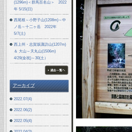
(1296m)＜群馬百名山＞ 2022
年 5/15(日)
西尾根～小野子山(1208m)～中
ノ岳～十二ヶ岳 2022年
5/7(土)
西上州・志賀坂諏訪山(1207m)
＆ 大山～天丸山(1506m)
4/29(金祝)～30(土）
ブログ一覧へ
アーカイブ
2022.07(4)
2022.06(2)
2022.05(4)
2022.04(3)