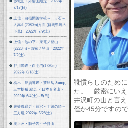
赤城山・外輪山縦走 2022年
7/17(日)
上信・白根開善学校～一ッ石～
大高山(2080m)方面 (群馬県境の
下見) 2022年 7/9(土)
上信・池の平～東篭ノ登山
(2228m)～西篭ノ登山 2022年
7/2(土)
谷川連峰・白毛門(1720m)
2022年 6/18(土)
靴慣らしのために
栃木 那須連峰・茶臼岳 &amp;
三本槍岳 縦走 ＜日本百名山＞
た。 厳密にいえ
2022年 6/4(土)～5(日)
井沢町の山と言え
裏妙義縦走・籠沢～丁須の頭～
僅か45分ですの
三方境 2022年 5/28(土)
奥上州・獅子岩～子持山