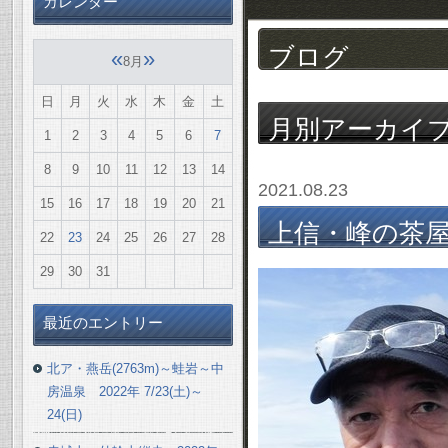
カレンダー
ブログ
«
»
8月
日
月
火
水
木
金
土
月別アーカイ
1
2
3
4
5
6
7
8
9
10
11
12
13
14
2021.08.23
15
16
17
18
19
20
21
上信・峰の茶屋～小
22
23
24
25
26
27
28
29
30
31
最近のエントリー
北ア・燕岳(2763m)～蛙岩～中
房温泉 2022年 7/23(土)～
24(日)