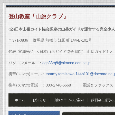
登山教室「山旅クラブ」
(
公
)
日本山岳ガイド協会認定の山岳ガイドが運営する完全少人
〒
371-0836
群馬県
前橋市
江田町
144-B-101
号
代表
富澤光弘
＜日本山岳ガイド協会
認定 山岳ガイド
I
＞
パソコンメール
：
qqh38rq9@almond.ocn.ne.jp
携帯
(
スマホ
)
メール：
tommy.tomizawa.144b101@docomo.ne.j
携帯
(
スマホ
)
電話 ：
090-2746-6668
電話＆ファックス
ホーム
お知らせ
山旅クラブのご案内
講習会(山行)の