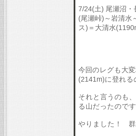
7/24(土) 尾瀬
(尾瀬峠)～岩清水～一
ス)＝大清水(119
今回のレグも大変
(2141m)に登
それと言うのも、
る山だったのです
やりました！ 群