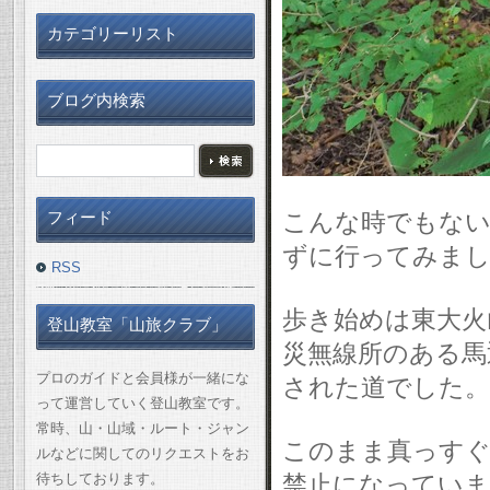
カテゴリーリスト
ブログ内検索
こんな時でもない
フィード
ずに行ってみまし
RSS
歩き始めは東大火
登山教室「山旅クラブ」
災無線所のある馬
プロのガイドと会員様が一緒にな
された道でした。
って運営していく登山教室です。
常時、山・山域・ルート・ジャン
このまま真っすぐ
ルなどに関してのリクエストをお
待ちしております。
禁止になっていま