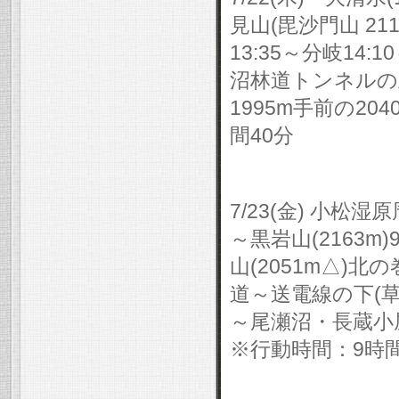
見山(毘沙門山 2113
13:35～分岐14:1
沼林道トンネルの上
1995m手前の20
間40分
7/23(金) 小松湿原
～黒岩山(2163m)
山(2051m△)北の
道～送電線の下(草原
～尾瀬沼・長蔵小屋(1
※行動時間：9時間