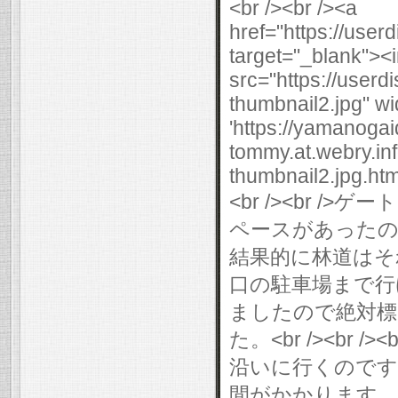
<br /><br /><a
href="https://use
target="_blank"><
src="https://user
thumbnail2.jpg" wi
'https://yamanogai
tommy.at.webry.i
thumbnail2.jpg.html
<br /><br 
ペースがあったので、
結果的に林道はそ
口の駐車場まで行けまし
ましたので絶対標
た。<br /><br
沿いに行くのです
間がかかります。<b