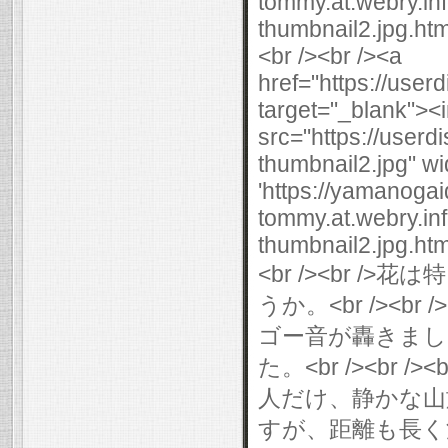
tommy.at.webry.i
thumbnail2.jpg.html
<br /><br /><a
href="https://use
target="_blank"><
src="https://user
thumbnail2.jpg" wi
'https://yamanogai
tommy.at.webry.i
thumbnail2.jpg.html
<br /><br
うか。<br /><br
ゴー音が轟きまし
た。<br /><br
人だけ、静かな山
すが、距離も長く