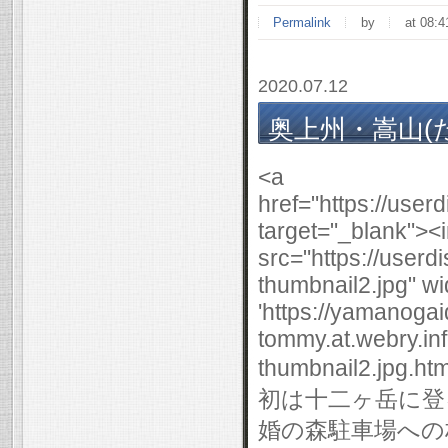
Permalink
by
at 08:4
2020.07.12
奥上州・嵩山(たけ
<a
href="https://use
target="_blank"><
src="https://user
thumbnail2.jpg" wi
'https://yamanogai
tommy.at.webry.i
thumbnail2.jpg.html
初は十二ヶ岳に登
婚の森駐車場への