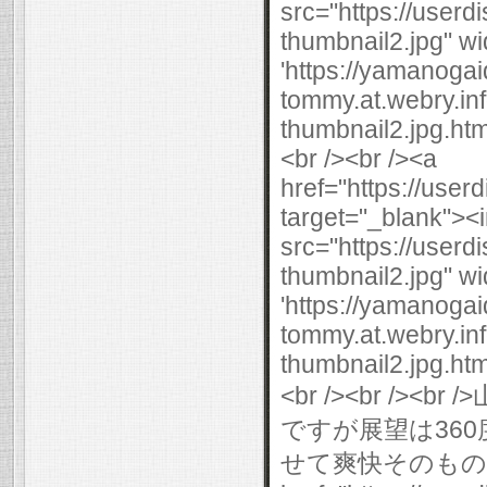
src="https://user
thumbnail2.jpg" wi
'https://yamanogai
tommy.at.webry.i
thumbnail2.jpg.html
<br /><br /><a
href="https://use
target="_blank"><
src="https://user
thumbnail2.jpg" wi
'https://yamanogai
tommy.at.webry.i
thumbnail2.jpg.html
<br /><br /
ですが展望は360度
せて爽快そのものです。