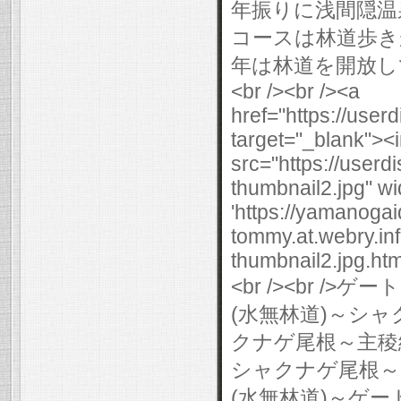
年振りに浅間隠温
コースは林道歩き
年は林道を開放し
<br /><br /><a
href="https://use
target="_blank">
src="https://user
thumbnail2.jpg" wi
'https://yamanogai
tommy.at.webry.i
thumbnail2.jpg.html
<br /><br 
(水無林道)～シ
クナゲ尾根～主稜線
シャクナゲ尾根～
(水無林道)～ゲー