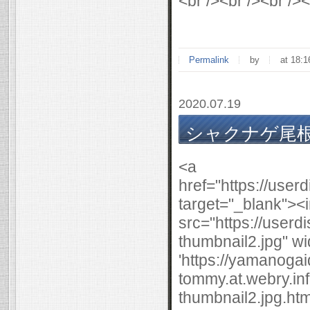
Permalink
by
at 18:1
2020.07.19
シャクナゲ尾根～浅
<a
href="https://use
target="_blank"><
src="https://user
thumbnail2.jpg" wi
'https://yamanogai
tommy.at.webry.i
thumbnail2.jpg.html