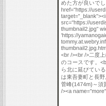
めた方が良いでしょう。
href="https://use
target="_blank"><
src="https://user
thumbnail2.jpg" wi
'https://yamanogai
tommy.at.webry.i
thumbnail2.jpg.html
<br /><br 
のコースです。<br /
ら北に延びている稜線
は東吾妻町と長野
菅峰(1474m)～須賀
/><a name="more"