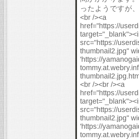
ったようですが、雨
<br /><a
href="https://use
target="_blank"><
src="https://user
thumbnail2.jpg" wi
'https://yamanogai
tommy.at.webry.i
thumbnail2.jpg.html
<br /><br /><a
href="https://use
target="_blank"><
src="https://user
thumbnail2.jpg" wi
'https://yamanogai
tommy.at.webry.i