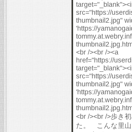
target="_blank"><
src="https://user
thumbnail2.jpg" wi
'https://yamanogai
tommy.at.webry.i
thumbnail2.jpg.html
<br /><br /><a
href="https://use
target="_blank"><
src="https://user
thumbnail2.jpg" wi
'https://yamanogai
tommy.at.webry.i
thumbnail2.jpg.html
<br /><br 
た。 こんな里山