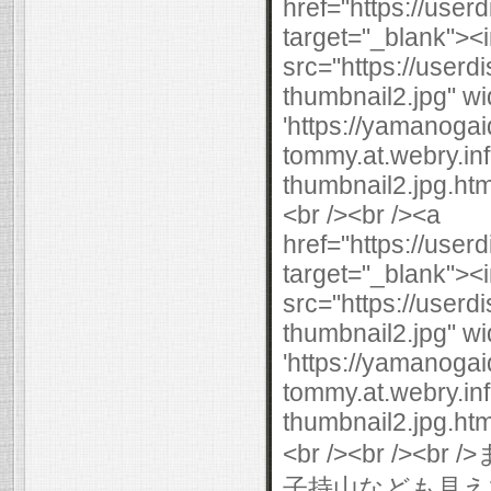
href="https://use
target="_blank"><
src="https://user
thumbnail2.jpg" wi
'https://yamanogai
tommy.at.webry.i
thumbnail2.jpg.html
<br /><br /><a
href="https://use
target="_blank"><
src="https://user
thumbnail2.jpg" wi
'https://yamanogai
tommy.at.webry.i
thumbnail2.jpg.html
<br /><br /
子持山なども見えて最高