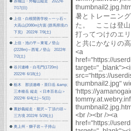
赤城山・外輪山縦走 2022年
7/17(日)
上信・白根開善学校～一ッ石～
大高山(2080m)方面 (群馬県境の
下見) 2022年 7/9(土)
上信・池の平～東篭ノ登山
(2228m)～西篭ノ登山 2022年
7/2(土)
谷川連峰・白毛門(1720m)
2022年 6/18(土)
栃木 那須連峰・茶臼岳 &amp;
三本槍岳 縦走 ＜日本百名山＞
2022年 6/4(土)～5(日)
裏妙義縦走・籠沢～丁須の頭～
三方境 2022年 5/28(土)
奥上州・獅子岩～子持山