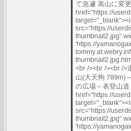
て急遽 嵩山に変更しま
href="https://use
target="_blank"><
src="https://user
thumbnail2.jpg" wi
'https://yamanogai
tommy.at.webry.i
thumbnail2.jpg.html
<br /><br /
山(大天狗 789
の広場～表登山道～道
href="https://use
target="_blank"><
src="https://user
thumbnail2.jpg" wi
'https://yamanogai