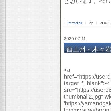
と思います。<br /><br
Permalink
by
at 07:3
2020.07.11
西上州・木々岩峠
4/19(日)
<a
href="https://use
target="_blank"><
src="https://user
thumbnail2.jpg" wi
'https://yamanogai
tommy.at.webry.i