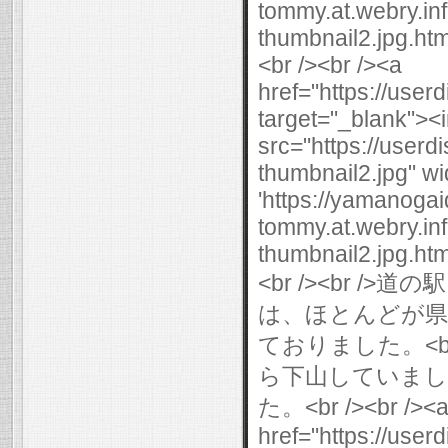
tommy.at.webry.i
thumbnail2.jpg.html
<br /><br /><a
href="https://use
target="_blank"><
src="https://user
thumbnail2.jpg" wi
'https://yamanogai
tommy.at.webry.i
thumbnail2.jpg.html
<br /><br 
は、ほとんどが県
ておりました。<br
ら下山していまし
た。<br /><br /><
href="https://use