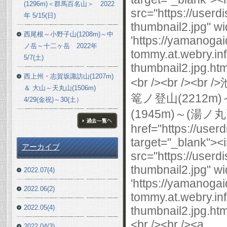
(1296m)＜群馬百名山＞ 2022
年 5/15(日)
西尾根～小野子山(1208m)～中
ノ岳～十二ヶ岳 2022年
5/7(土)
西上州・志賀坂諏訪山(1207m)
＆ 大山～天丸山(1506m)
4/29(金祝)～30(土）
ブログ一覧へ
アーカイブ
2022.07(4)
2022.06(2)
2022.05(4)
2022.04(3)