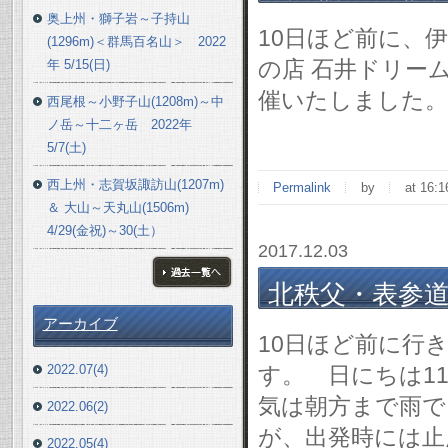
奥上州・獅子岩～子持山
10日ほど前に、
(1296m)＜群馬百名山＞ 2022
の店 石井ドリー
年 5/15(日)
催いたしました。
西尾根～小野子山(1208m)～中
ノ岳～十二ヶ岳 2022年
5/7(土)
西上州・志賀坂諏訪山(1207m)
Permalink
by
at 16:1
＆ 大山～天丸山(1506m)
4/29(金祝)～30(土）
2017.12.03
北秩父・表参道～城
ブログ一覧へ
アーカイブ
10日ほど前に行
2022.07(4)
す。 日にちは11
気は朝方まで雨で
2022.06(2)
が、出発時には止
2022.05(4)