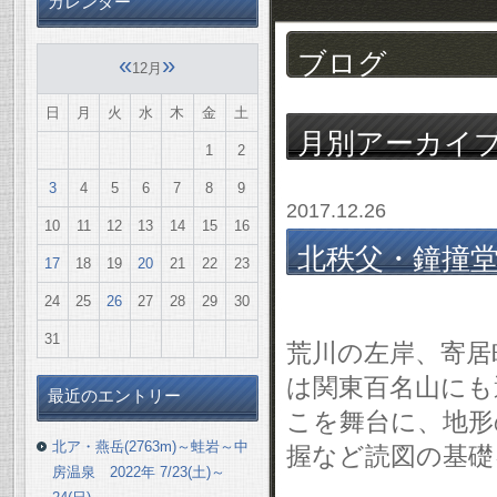
カレンダー
ブログ
«
»
12月
日
月
火
水
木
金
土
月別アーカイ
1
2
3
4
5
6
7
8
9
2017.12.26
10
11
12
13
14
15
16
北秩父・鐘撞堂山
17
18
19
20
21
22
23
12/16(土)
24
25
26
27
28
29
30
31
荒川の左岸、寄居
は関東百名山にも
最近のエントリー
こを舞台に、地形
北ア・燕岳(2763m)～蛙岩～中
握など読図の基礎
房温泉 2022年 7/23(土)～