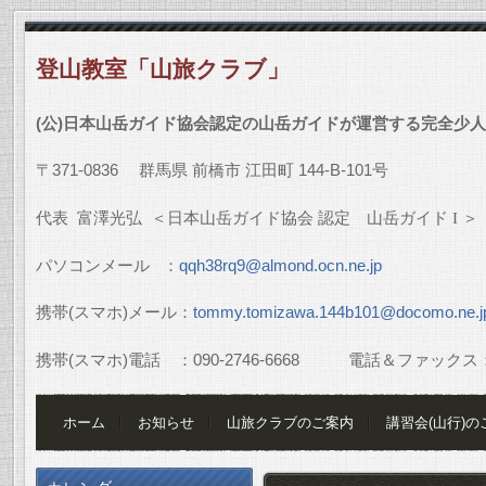
登山教室「山旅クラブ」
(
公
)
日本山岳ガイド協会認定の山岳ガイドが運営する完全少人
〒
371-0836
群馬県
前橋市
江田町
144-B-101
号
代表
富澤光弘
＜日本山岳ガイド協会
認定 山岳ガイド
I
＞
パソコンメール
：
qqh38rq9@almond.ocn.ne.jp
携帯
(
スマホ
)
メール：
tommy.tomizawa.144b101@docomo.ne.j
携帯
(
スマホ
)
電話 ：
090-2746-6668
電話＆ファックス
ホーム
お知らせ
山旅クラブのご案内
講習会(山行)の