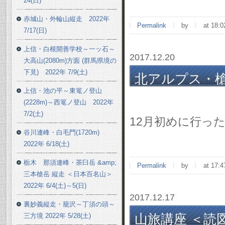
24(日)
赤城山・外輪山縦走 2022年
Permalink
by
at 18:0
7/17(日)
上信・白根開善学校～一ッ石～
2017.12.20
大高山(2080m)方面 (群馬県境の
下見) 2022年 7/9(土)
北アルプス・槍
上信・池の平～東篭ノ登山
12/2(土)
(2228m)～西篭ノ登山 2022年
7/2(土)
12月初めに行っ
谷川連峰・白毛門(1720m)
2022年 6/18(土)
栃木 那須連峰・茶臼岳 &amp;
Permalink
by
at 17:4
三本槍岳 縦走 ＜日本百名山＞
2022年 6/4(土)～5(日)
2017.12.17
裏妙義縦走・籠沢～丁須の頭～
山旅講座 ＜読図講
三方境 2022年 5/28(土)