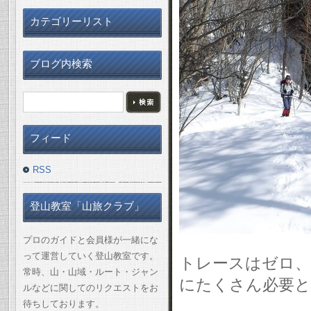
カテゴリーリスト
ブログ内検索
フィード
RSS
登山教室「山旅クラブ」
プロのガイドと会員様が一緒にな
って運営していく登山教室です。
トレースはゼロ、
常時、山・山域・ルート・ジャン
にたくさん必要と
ルなどに関してのリクエストをお
待ちしております。