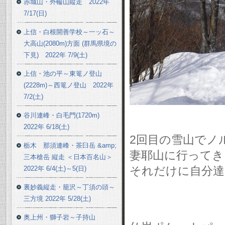
赤城山・外輪山縦走 2022年
7/17(日)
上信・白根開善学校～一ッ石～
大高山(2080m)方面 (群馬県境の
下見) 2022年 7/9(土)
上信・池の平～東篭ノ登山
(2228m)～西篭ノ登山 2022年
7/2(土)
谷川連峰・白毛門(1720m)
2022年 6/18(土)
2回目の雪山でノ
栃木 那須連峰・茶臼岳 &amp;
妻耶山に行ってき
三本槍岳 縦走 ＜日本百名山＞
それだけに自分達
2022年 6/4(土)～5(日)
裏妙義縦走・籠沢～丁須の頭～
三方境 2022年 5/28(土)
奥上州・獅子岩～子持山