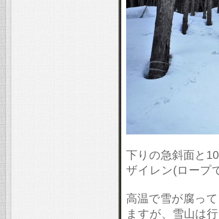
下りの急斜面と1
ザイレン(ロープ
高温で雪が腐って
ますが、雪山は行