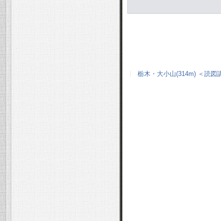
栃木・大小山(314m) ＜読図講習