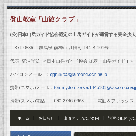
登山教室「山旅クラブ」
(
公
)
日本山岳ガイド協会認定の山岳ガイドが運営する完全少人
〒
371-0836
群馬県
前橋市
江田町
144-B-101
号
代表
富澤光弘
＜日本山岳ガイド協会
認定 山岳ガイド
I
＞
パソコンメール
：
qqh38rq9@almond.ocn.ne.jp
携帯
(
スマホ
)
メール：
tommy.tomizawa.144b101@docomo.ne.j
携帯
(
スマホ
)
電話 ：
090-2746-6668
電話＆ファックス
ホーム
お知らせ
山旅クラブのご案内
講習会(山行)の