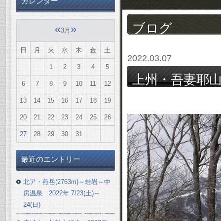
カレンダー
ブログ
«
»
3月
日
月
火
水
木
金
土
2022.03.07
1
2
3
4
5
上州・吾妻耶山
6
7
8
9
10
11
12
百名山＞ 2022年
13
14
15
16
17
18
19
20
21
22
23
24
25
26
27
28
29
30
31
最近のエントリー
北ア・燕岳(2763m)～蛙岩～中
房温泉 2022年 7/23(土)～
24(日)