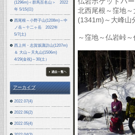
仏岩ポケットパーク
(1296m)＜群馬百名山＞ 2022
北西尾根～窪地～
年 5/15(日)
(1341m)～大峰山
西尾根～小野子山(1208m)～中
ノ岳～十二ヶ岳 2022年
5/7(土)
～窪地～仏岩峠～
西上州・志賀坂諏訪山(1207m)
＆ 大山～天丸山(1506m)
4/29(金祝)～30(土）
ブログ一覧へ
アーカイブ
2022.07(4)
2022.06(2)
2022.05(4)
2022.04(3)