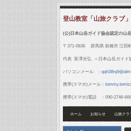
登山教室「山旅クラブ
(
公
)
日本山岳ガイド協会認定の山
〒
371-0836
群馬県
前橋市
江田
代表
富澤光弘
＜日本山岳ガイド
パソコンメール
：
qqh38rq9@almo
携帯
(
スマホ
)
メール：
tommy.tomiz
携帯
(
スマホ
)
電話 ：
090-2746-66
ホーム
お知らせ
山旅クラ