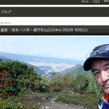
ホーム
ブログ
越後
ブログ
021.09.27
越後・清水バス停～威守松山(1214m) 2021年 9/25(土)