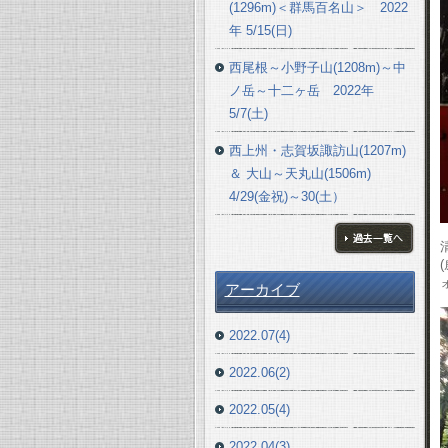
(1296m)＜群馬百名山＞ 2022
年 5/15(日)
西尾根～小野子山(1208m)～中
ノ岳～十二ヶ岳 2022年
5/7(土)
西上州・志賀坂諏訪山(1207m)
＆ 大山～天丸山(1506m)
4/29(金祝)～30(土）
ブログ一覧へ
アーカイブ
2022.07(4)
2022.06(2)
2022.05(4)
2022.04(3)