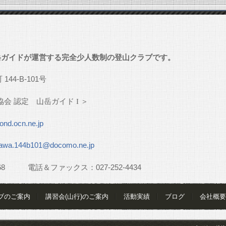
」
岳ガイドが運営する完全少人数制の登山クラブです。
町
144-B-101
号
協会
認定 山岳ガイド
I
＞
nd.ocn.ne.jp
awa.144b101@docomo.ne.jp
68
電話＆ファックス：
027-252-4434
ブのご案内
講習会(山行)のご案内
活動実績
ブログ
会社概要