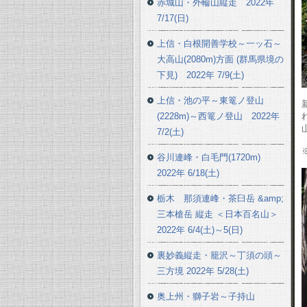
赤城山・外輪山縦走 2022年
7/17(日)
上信・白根開善学校～一ッ石～
大高山(2080m)方面 (群馬県境の
下見) 2022年 7/9(土)
上信・池の平～東篭ノ登山
(2228m)～西篭ノ登山 2022年
7/2(土)
谷川連峰・白毛門(1720m)
2022年 6/18(土)
栃木 那須連峰・茶臼岳 &amp;
三本槍岳 縦走 ＜日本百名山＞
2022年 6/4(土)～5(日)
裏妙義縦走・籠沢～丁須の頭～
三方境 2022年 5/28(土)
奥上州・獅子岩～子持山