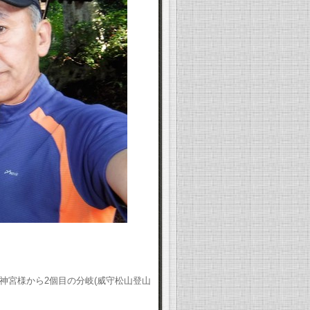
神宮様から2個目の分岐(威守松山登山