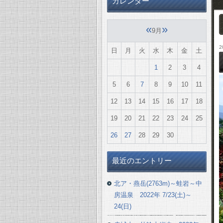
カレンダー
«
»
9月
2
日
月
火
水
木
金
土
1
2
3
4
5
6
7
8
9
10
11
12
13
14
15
16
17
18
19
20
21
22
23
24
25
26
27
28
29
30
最近のエントリー
北ア・燕岳(2763m)～蛙岩～中
房温泉 2022年 7/23(土)～
24(日)