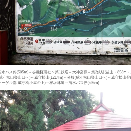
清水バス停(595m)～巻機権現社〜第1鉄塔～大神宮様～第2鉄塔(後山・858m
(威守松山登山口へ)～威守松山(1214m)～分岐(威守松山登山口へ)～威守松
ォーゲル部 威守松小屋の上)～桜坂林道～清水バス停(595m)