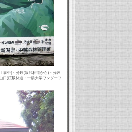
・工事中)～分岐(涸沢林道から)～分岐
山登山口(桜坂林道・一橋大学ワンダーフ