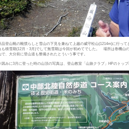
新品登山靴の靴慣らしと雪山の下見を兼ねて上越の威守松山(1214m)に行っ
れも積雪期(12月・3月)でして無雪期は今回が初めてでした。 場所は巻機山
山で、大分前に登山道も整備されたとういう事です。
※因みに3月に登った時の山頂の写真は、登山教室「山旅クラブ」HPのトッ