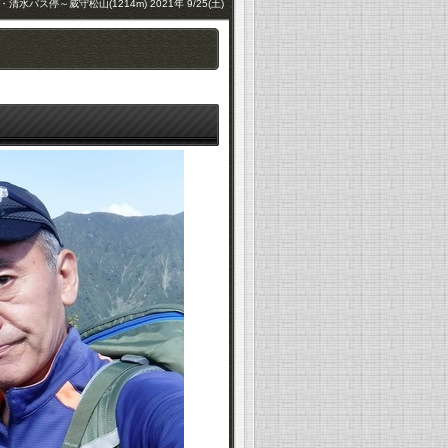
・清水バス停～威守松山(1214m) 2021年 9/25(土)