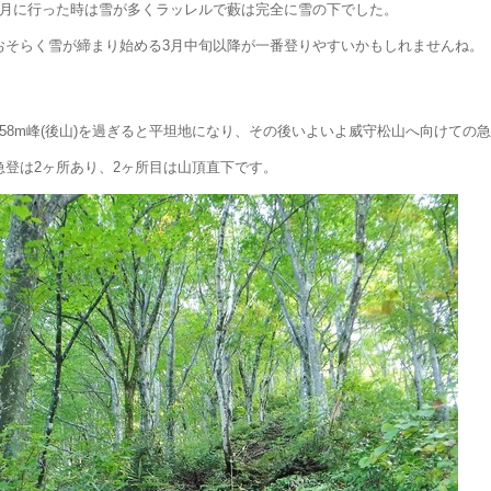
3月に行った時は雪が多くラッレルで藪は完全に雪の下でした。
おそらく雪が締まり始める3月中旬以降が一番登りやすいかもしれませんね。
858m峰(後山)を過ぎると平坦地になり、その後いよいよ威守松山へ向けての
急登は2ヶ所あり、2ヶ所目は山頂直下です。