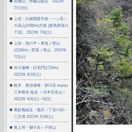
赤城山・外輪山縦走 2022年
7/17(日)
上信・白根開善学校～一ッ石～
大高山(2080m)方面 (群馬県境の
下見) 2022年 7/9(土)
上信・池の平～東篭ノ登山
(2228m)～西篭ノ登山 2022年
7/2(土)
谷川連峰・白毛門(1720m)
2022年 6/18(土)
栃木 那須連峰・茶臼岳 &amp;
三本槍岳 縦走 ＜日本百名山＞
2022年 6/4(土)～5(日)
裏妙義縦走・籠沢～丁須の頭～
三方境 2022年 5/28(土)
奥上州・獅子岩～子持山