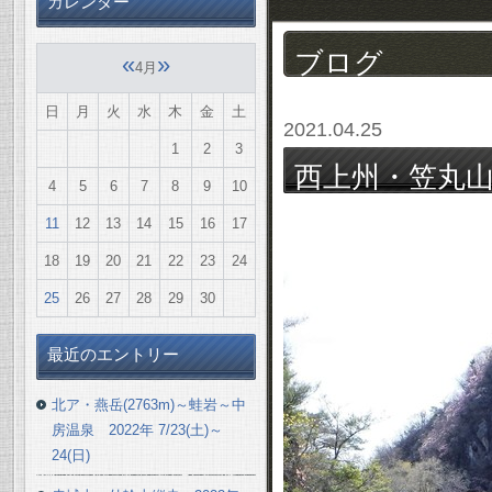
カレンダー
ブログ
«
»
4月
日
月
火
水
木
金
土
2021.04.25
1
2
3
西上州・笠丸山(1
4
5
6
7
8
9
10
4/24(土)
11
12
13
14
15
16
17
18
19
20
21
22
23
24
25
26
27
28
29
30
最近のエントリー
北ア・燕岳(2763m)～蛙岩～中
房温泉 2022年 7/23(土)～
24(日)