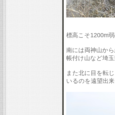
標高こそ1200
南には両神山から
帳付け山など埼玉
また北に目を転じ
いるのを遠望出来