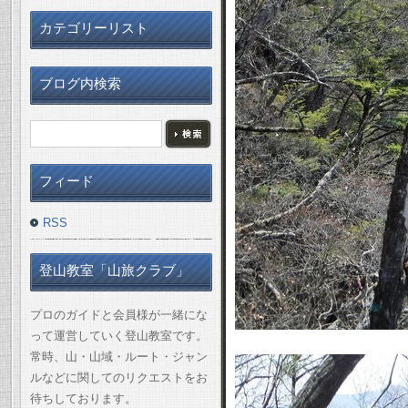
カテゴリーリスト
ブログ内検索
フィード
RSS
登山教室「山旅クラブ」
プロのガイドと会員様が一緒にな
って運営していく登山教室です。
常時、山・山域・ルート・ジャン
ルなどに関してのリクエストをお
待ちしております。