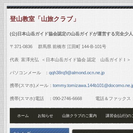
登山教室「山旅クラブ」
(
公
)
日本山岳ガイド協会認定の山岳ガイドが運営する完全少人
〒
371-0836
群馬県
前橋市
江田町
144-B-101
号
代表
富澤光弘
＜日本山岳ガイド協会
認定 山岳ガイド
I
＞
パソコンメール
：
qqh38rq9@almond.ocn.ne.jp
携帯
(
スマホ
)
メール：
tommy.tomizawa.144b101@docomo.ne.j
携帯
(
スマホ
)
電話 ：
090-2746-6668
電話＆ファックス
ホーム
お知らせ
山旅クラブのご案内
講習会(山行)の