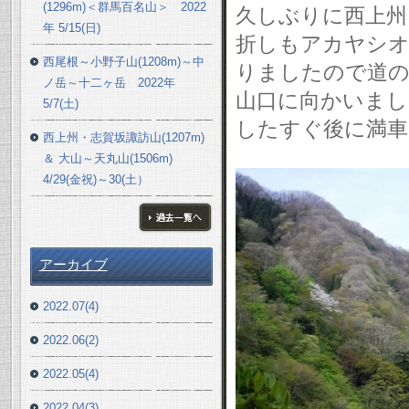
(1296m)＜群馬百名山＞ 2022
久しぶりに西上州
年 5/15(日)
折しもアカヤシオ
西尾根～小野子山(1208m)～中
りましたので道の
ノ岳～十二ヶ岳 2022年
山口に向かいまし
5/7(土)
したすぐ後に満車
西上州・志賀坂諏訪山(1207m)
＆ 大山～天丸山(1506m)
4/29(金祝)～30(土）
ブログ一覧へ
アーカイブ
2022.07(4)
2022.06(2)
2022.05(4)
2022.04(3)