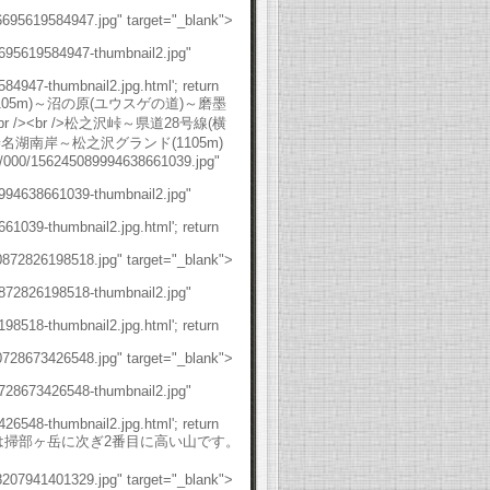
6695619584947.jpg" target="_blank">
6695619584947-thumbnail2.jpg"
4947-thumbnail2.jpg.html'; return
沢グランド(1105m)～沼の原(ユウスゲの道)～磨墨
><br />松之沢峠～県道28号線(横
名湖南岸～松之沢グランド(1105m)
00/000/156245089994638661039.jpg"
9994638661039-thumbnail2.jpg"
1039-thumbnail2.jpg.html'; return
0872826198518.jpg" target="_blank">
0872826198518-thumbnail2.jpg"
8518-thumbnail2.jpg.html'; return
0728673426548.jpg" target="_blank">
0728673426548-thumbnail2.jpg"
6548-thumbnail2.jpg.html'; return
11m)は榛名山系では掃部ヶ岳に次ぎ2番目に高い山です。
8207941401329.jpg" target="_blank">