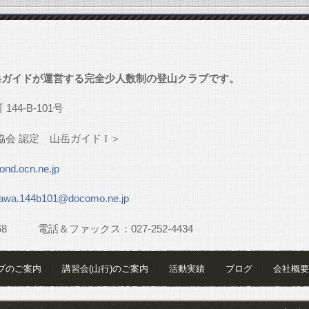
」
岳ガイドが運営する完全少人数制の登山クラブです。
町
144-B-101
号
協会
認定 山岳ガイド
I
＞
nd.ocn.ne.jp
awa.144b101@docomo.ne.jp
68
電話＆ファックス：
027-252-4434
ブのご案内
講習会(山行)のご案内
活動実績
ブログ
会社概要