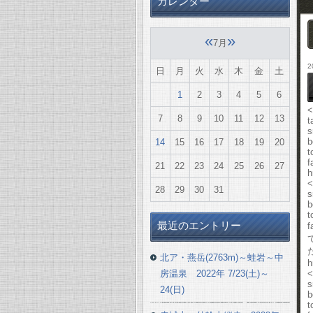
カレンダー
«
»
7月
2
日
月
火
水
木
金
土
1
2
3
4
5
6
<
7
8
9
10
11
12
13
t
s
b
14
15
16
17
18
19
20
t
f
21
22
23
24
25
26
27
h
<
28
29
30
31
s
b
t
最近のエントリー
f
北ア・燕岳(2763m)～蛙岩～中
h
房温泉 2022年 7/23(土)～
<
s
24(日)
b
t