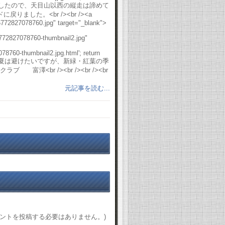
しく雨が降りそうでしたので、天目山以西の縦走は諦めて
した。<br /><br /><a
6772827078760.jpg" target="_blank">
6772827078760-thumbnail2.jpg"
8760-thumbnail2.jpg.html'; return
い山ではないので真夏は避けたいですが、新緑・紅葉の季
 富澤<br /><br /><br /><br
元記事を読む...
。
ントを投稿する必要はありません。)