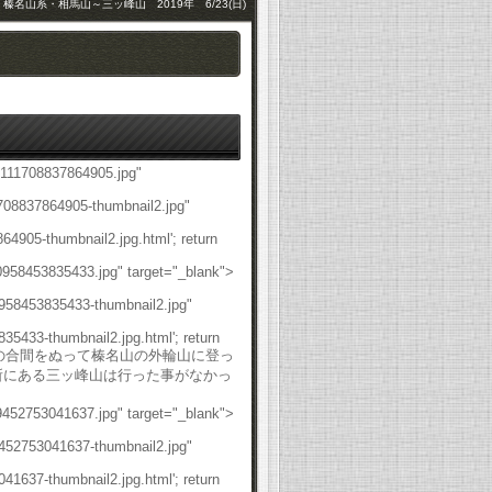
榛名山系・相馬山～三ッ峰山 2019年 6/23(日)
45111708837864905.jpg"
1708837864905-thumbnail2.jpg"
4905-thumbnail2.jpg.html'; return
0958453835433.jpg" target="_blank">
0958453835433-thumbnail2.jpg"
5433-thumbnail2.jpg.html'; return
先々日の日曜日に梅雨の合間をぬって榛名山の外輪山に登っ
所にある三ッ峰山は行った事がなかっ
9452753041637.jpg" target="_blank">
9452753041637-thumbnail2.jpg"
1637-thumbnail2.jpg.html'; return