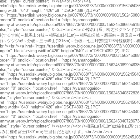
alse;" style="cursor:pointer;" /></a><br /><br /><a
ref="https://userdisk.webry.biglobe.ne.jp/007/868/73/N000/000/000/15624508
img width="640" height="426" alt="DSCF4389 (2).JPG"
rc="https://userdisk.webry.biglobe.ne.jp/007/868/73/N000/000/000/15624508
order="0" onclick="location.href = 'https://yamanogaido-
ommy.at.webry.info/upload/detail/007/868/73/N000/000/000/15624508669561958
alse;" style="cursor:pointer;" /></a><br /><br />榛名山系、松之
峠(するす峠)～相馬山分岐～相馬山(1411m)～相馬山分岐～磨墨峠～磨墨岩～<br /
断)～ツツジ峠～分岐～三ッ峰山(1315m)～分岐～七曲峠(県道126号線横断)～榛
br /><br /><a href="https://userdisk.webry.biglobe.ne.jp/007/868/73/N000/0
arget="_blank"><img width="426" height="640" alt="DSCF4392 (2).JPG"
rc="https://userdisk.webry.biglobe.ne.jp/007/868/73/N000/000/000/15624508
order="0" onclick="location.href = 'https://yamanogaido-
ommy.at.webry.info/upload/detail/007/868/73/N000/000/000/15624508999463866
alse;" style="cursor:pointer;" /></a><br /><br /><a
ref="https://userdisk.webry.biglobe.ne.jp/007/868/73/N000/000/000/15624504
img width="640" height="426" alt="DSCF4394 (2).JPG"
rc="https://userdisk.webry.biglobe.ne.jp/007/868/73/N000/000/000/15624504
order="0" onclick="location.href = 'https://yamanogaido-
ommy.at.webry.info/upload/detail/007/868/73/N000/000/000/15624504087282619
alse;" style="cursor:pointer;" /></a><br /><br /><a
ref="https://userdisk.webry.biglobe.ne.jp/007/868/73/N000/000/000/15624504
img width="640" height="426" alt="DSCF4393 (2).JPG"
rc="https://userdisk.webry.biglobe.ne.jp/007/868/73/N000/000/000/15624504
order="0" onclick="location.href = 'https://yamanogaido-
ommy.at.webry.info/upload/detail/007/868/73/N000/000/000/15624504072867342
alse;" style="cursor:pointer;" /></a><br /><br />相馬山(14
因みに榛名富士(1391m)が三番目だと思います。<br /><br /><a
ref="https://userdisk.webry.biglobe.ne.jp/007/868/73/N000/000/000/15624510