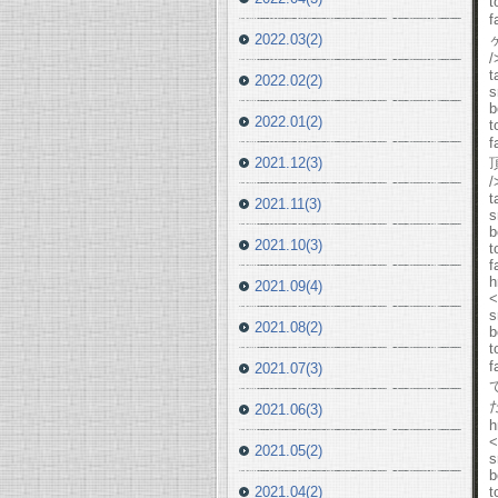
t
f
2022.03(2)
/
t
2022.02(2)
s
b
2022.01(2)
t
f
2021.12(3)
/
t
2021.11(3)
s
b
2021.10(3)
t
f
h
2021.09(4)
<
s
2021.08(2)
b
t
f
2021.07(3)
た
2021.06(3)
h
<
2021.05(2)
s
b
2021.04(2)
t