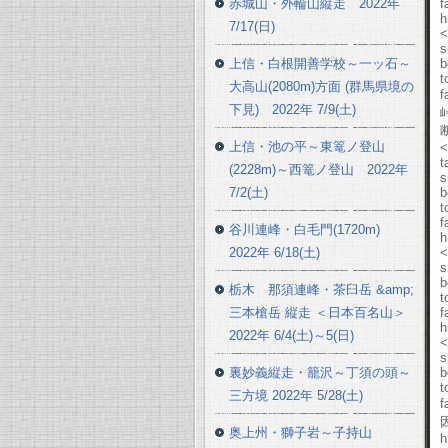
赤城山・外輪山縦走 2022年
f
h
7/17(日)
<
s
上信・白根開善学校～一ッ石～
b
t
大高山(2080m)方面 (群馬県境の
f
下見) 2022年 7/9(土)
上信・池の平～東篭ノ登山
<
t
(2228m)～西篭ノ登山 2022年
s
7/2(土)
b
t
f
谷川連峰・白毛門(1720m)
h
2022年 6/18(土)
<
s
b
栃木 那須連峰・茶臼岳 &amp;
t
三本槍岳 縦走 ＜日本百名山＞
f
h
2022年 6/4(土)～5(日)
<
s
裏妙義縦走・籠沢～丁須の頭～
b
t
三方境 2022年 5/28(土)
f
奥上州・獅子岩～子持山
h