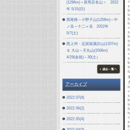
<
(1296m)＜群馬百名山＞ 2022
s
年 5/15(日)
b
t
f
西尾根～小野子山(1208m)～中
h
ノ岳～十二ヶ岳 2022年
<
s
5/7(土)
b
t
西上州・志賀坂諏訪山(1207m)
f
h
＆ 大山～天丸山(1506m)
<
4/29(金祝)～30(土）
s
b
t
f
ブログ一覧へ
アーカイブ
h
<
s
2022.07(4)
b
t
2022.06(2)
f
h
<
2022.05(4)
s
b
2022.04(3)