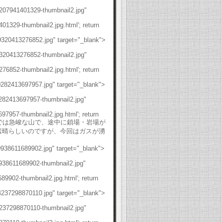
8207941401329-thumbnail2.jpg"
1329-thumbnail2.jpg.html'; return
9320413276852.jpg" target="_blank">
9320413276852-thumbnail2.jpg"
6852-thumbnail2.jpg.html'; return
0282413697957.jpg" target="_blank">
0282413697957-thumbnail2.jpg"
7957-thumbnail2.jpg.html'; return
この山は榛名山系の中では急峻な山で、途中に鎖場・岩場が
望が素晴らしいのですが、今回はガスが湧
0938611689902.jpg" target="_blank">
0938611689902-thumbnail2.jpg"
9902-thumbnail2.jpg.html'; return
4237298870110.jpg" target="_blank">
4237298870110-thumbnail2.jpg"