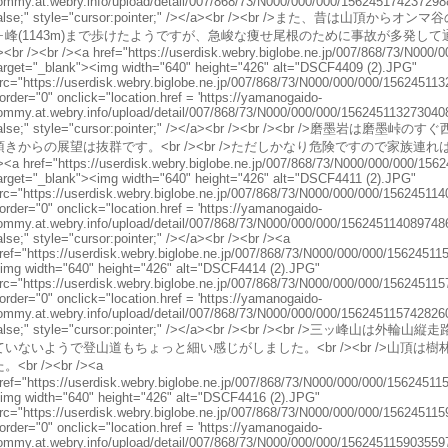
ommy.at.webry.info/upload/detail/007/868/73/N000/000/000/15624517423729887
alse;" style="cursor:pointer;" /></a><br /><br />また、昔
ヶ峰(1143m)まで歩けたようですが、急峻な痩せ尾根のために事故が多発して通行
><br /><br /><a href="https://userdisk.webry.biglobe.ne.jp/007/868/73/N000
arget="_blank"><img width="640" height="426" alt="DSCF4409 (2).JPG"
rc="https://userdisk.webry.biglobe.ne.jp/007/868/73/N000/000/000/15624511
order="0" onclick="location.href = 'https://yamanogaido-
ommy.at.webry.info/upload/detail/007/868/73/N000/000/000/15624511327304083
alse;" style="cursor:pointer;" /></a><br /><br /><br />
頂きからの展望は抜群です。<br /><br />ただしかなり危険ですので家族連れは
><a href="https://userdisk.webry.biglobe.ne.jp/007/868/73/N000/000/000/15
arget="_blank"><img width="640" height="426" alt="DSCF4411 (2).JPG"
rc="https://userdisk.webry.biglobe.ne.jp/007/868/73/N000/000/000/15624511
order="0" onclick="location.href = 'https://yamanogaido-
ommy.at.webry.info/upload/detail/007/868/73/N000/000/000/15624511408974867
alse;" style="cursor:pointer;" /></a><br /><br /><a
ref="https://userdisk.webry.biglobe.ne.jp/007/868/73/N000/000/000/15624511
img width="640" height="426" alt="DSCF4414 (2).JPG"
rc="https://userdisk.webry.biglobe.ne.jp/007/868/73/N000/000/000/15624511
order="0" onclick="location.href = 'https://yamanogaido-
ommy.at.webry.info/upload/detail/007/868/73/N000/000/000/15624511574282605
alse;" style="cursor:pointer;" /></a><br /><br /><br />
ていないようで登山道もちょっと細い感じがしました。<br /><br />山頂
。<br /><br /><a
ref="https://userdisk.webry.biglobe.ne.jp/007/868/73/N000/000/000/15624511
img width="640" height="426" alt="DSCF4416 (2).JPG"
rc="https://userdisk.webry.biglobe.ne.jp/007/868/73/N000/000/000/15624511
order="0" onclick="location.href = 'https://yamanogaido-
ommy.at.webry.info/upload/detail/007/868/73/N000/000/000/15624511590355972