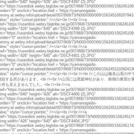
img width="640" height="426" alt="DSCF4397 (2).JPG"
rc="https://userdisk.webry.biglobe.ne.jp/007/868/73/N000/000/000/15624510
order="0" onclick="location.href = 'https://yamanogaido-
ommy.at.webry.info/upload/detail/007/868/73/N000/000/000/15624510820794140
alse;" style="cursor:pointer;" /></a><br /><br /><a
ref="https://userdisk.webry.biglobe.ne.jp/007/868/73/N000/000/000/15624510
img width="426" height="640" alt="DSCF4399 (2).JPG"
rc="https://userdisk.webry.biglobe.ne.jp/007/868/73/N000/000/000/15624510
order="0" onclick="location.href = 'https://yamanogaido-
ommy.at.webry.info/upload/detail/007/868/73/N000/000/000/15624510932041327
alse;" style="cursor:pointer;" /></a><br /><br /><a
ref="https://userdisk.webry.biglobe.ne.jp/007/868/73/N000/000/000/15624511
img width="426" height="640" alt="DSCF4401 (2).JPG"
rc="https://userdisk.webry.biglobe.ne.jp/007/868/73/N000/000/000/15624511
order="0" onclick="location.href = 'https://yamanogaido-
ommy.at.webry.info/upload/detail/007/868/73/N000/000/000/15624511028241369
alse;" style="cursor:pointer;" /></a><br /><br /><br />
連続する所があります。<br /><br />山頂には黒髪神社があり、南側の展
き何も見えませんでした。<br /><br /><a
ref="https://userdisk.webry.biglobe.ne.jp/007/868/73/N000/000/000/15624511
img width="640" height="426" alt="DSCF4406 (2).JPG"
rc="https://userdisk.webry.biglobe.ne.jp/007/868/73/N000/000/000/15624511
order="0" onclick="location.href = 'https://yamanogaido-
ommy.at.webry.info/upload/detail/007/868/73/N000/000/000/15624511093861168
alse;" style="cursor:pointer;" /></a><br /><br /><a
ref="https://userdisk.webry.biglobe.ne.jp/007/868/73/N000/000/000/15624517
img width="426" height="640" alt="DSCF4404.JPG"
rc="https://userdisk.webry.biglobe.ne.jp/007/868/73/N000/000/000/15624517
order="0" onclick="location.href = 'https://yamanogaido-