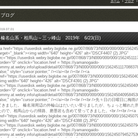
ホーム
ブログ
ブログ
019.07.01
榛名山系・相馬山～三ッ峰山 2019年 6/23(日)
a href="https://userdisk.webry.biglobe.ne.jp/007/868/73/N000/000/000/1562
arget="_blank"><img width="640" height="426" alt="DSCF4407 (2).JPG"
rc="https://userdisk.webry.biglobe.ne.jp/007/868/73/N000/000/000/15624511
order="0" onclick="location.href = 'https://yamanogaido-
ommy.at.webry.info/upload/detail/007/868/73/N000/000/000/15624511170883786
alse;" style="cursor:pointer;" /></a><br /><br /><a
ref="https://userdisk.webry.biglobe.ne.jp/007/868/73/N000/000/000/15624504
img width="640" height="426" alt="DSCF4391 (2).JPG"
rc="https://userdisk.webry.biglobe.ne.jp/007/868/73/N000/000/000/15624504
order="0" onclick="location.href = 'https://yamanogaido-
ommy.at.webry.info/upload/detail/007/868/73/N000/000/000/15624504095845383
alse;" style="cursor:pointer;" /></a><br /><br /><br />
てきました。 榛名湖周辺の外輪山はだいたい登りましたが、ちょっと離れた
たので、相馬山からの帰路、磨墨岩も含めて登ってきました。<br /><br /><a
ref="https://userdisk.webry.biglobe.ne.jp/007/868/73/N000/000/000/15624507
img width="640" height="426" alt="DSCF4388 (2).JPG"
rc="https://userdisk.webry.biglobe.ne.jp/007/868/73/N000/000/000/15624507
order="0" onclick="location.href = 'https://yamanogaido-
ommy.at.webry.info/upload/detail/007/868/73/N000/000/000/15624507945275304