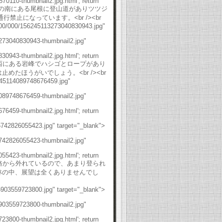
0110-thumbnail2.jpg.html'; return
は山頂からオンマ谷の南にある尾根に登山道がありツツジ
禁止になっています。<br /><br
/000/000/156245113273040830943.jpg"
3273040830943-thumbnail2.jpg"
0943-thumbnail2.jpg.html'; return
磨墨岩は磨墨峠のすぐ西にある岩峰でハシゴとロープがあり
止めたほうがいでしょう。<br /><br
6245114089748676459.jpg"
4089748676459-thumbnail2.jpg"
6459-thumbnail2.jpg.html'; return
5742826055423.jpg" target="_blank">
5742826055423-thumbnail2.jpg"
5423-thumbnail2.jpg.html'; return
三ッ峰山は外輪山縦走路から外れているので、あまり登られ
は樹林の中、展望は全くありませんでし
5903559723800.jpg" target="_blank">
5903559723800-thumbnail2.jpg"
3800-thumbnail2.jpg.html'; return