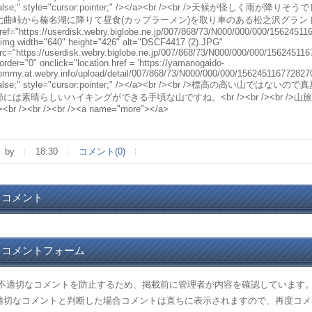
alse;" style="cursor:pointer;" /></a><br /><br />天候が怪
七曲峠から榛名湖に降りて昼食(カップラーメン)を取り車のある松之沢グランドに戻りま
ref="https://userdisk.webry.biglobe.ne.jp/007/868/73/N000/000/000/15624511
img width="640" height="426" alt="DSCF4417 (2).JPG"
rc="https://userdisk.webry.biglobe.ne.jp/007/868/73/N000/000/000/15624511
order="0" onclick="location.href = 'https://yamanogaido-
ommy.at.webry.info/upload/detail/007/868/73/N000/000/000/15624511677282707
alse;" style="cursor:pointer;" /></a><br /><br />標高の高
節には素晴らしいハイキングができる手頃な山ですね。<br /><br /><br />山旅クラブ
><br /><br /><br /><a name="more"></a>
by
18:30
コメント(0)
コメント
コメントフォーム
(不適切なコメントを防止するため、掲載前に管理者が内容を確認しています
適切なコメントと判断した場合コメントは直ちに表示されますので、再度コメ