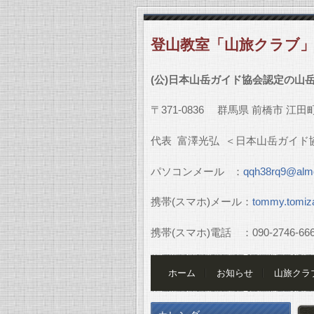
登山教室「山旅クラブ
(
公
)
日本山岳ガイド協会認定の山
〒
371-0836
群馬県
前橋市
江田
代表
富澤光弘
＜日本山岳ガイド
パソコンメール
：
qqh38rq9@almo
携帯
(
スマホ
)
メール：
tommy.tomiz
携帯
(
スマホ
)
電話 ：
090-2746-66
ホーム
お知らせ
山旅クラ