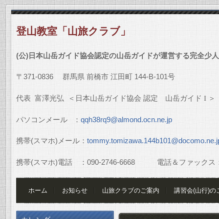
登山教室「山旅クラブ」
(
公
)
日本山岳ガイド協会認定の山岳ガイドが運営する完全少人
〒
371-0836
群馬県
前橋市
江田町
144-B-101
号
代表
富澤光弘
＜日本山岳ガイド協会
認定 山岳ガイド
I
＞
パソコンメール
：
qqh38rq9@almond.ocn.ne.jp
携帯
(
スマホ
)
メール：
tommy.tomizawa.144b101@docomo.ne.j
携帯
(
スマホ
)
電話 ：
090-2746-6668
電話＆ファックス
ホーム
お知らせ
山旅クラブのご案内
講習会(山行)の