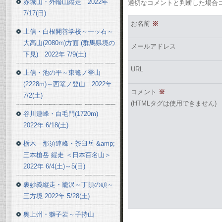
赤城山・外輪山縦走 2022年
適切なコメントと判断した場合
7/17(日)
お名前
※
上信・白根開善学校～一ッ石～
大高山(2080m)方面 (群馬県境の
メールアドレス
下見) 2022年 7/9(土)
URL
上信・池の平～東篭ノ登山
(2228m)～西篭ノ登山 2022年
コメント
※
7/2(土)
(HTMLタグは使用できません)
谷川連峰・白毛門(1720m)
2022年 6/18(土)
栃木 那須連峰・茶臼岳 &amp;
三本槍岳 縦走 ＜日本百名山＞
2022年 6/4(土)～5(日)
裏妙義縦走・籠沢～丁須の頭～
三方境 2022年 5/28(土)
奥上州・獅子岩～子持山