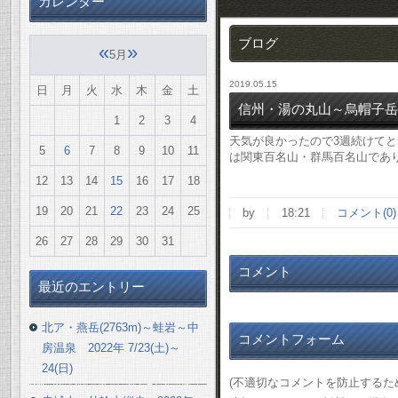
カレンダー
ブログ
«
»
5月
2019.05.15
日
月
火
水
木
金
土
信州・湯の丸山～烏帽子岳 20
1
2
3
4
天気が良かったので3週続けてと
5
6
7
8
9
10
11
は関東百名山・群馬百名山であ
12
13
14
15
16
17
18
19
20
21
22
23
24
25
by
18:21
コメント(0)
26
27
28
29
30
31
コメント
最近のエントリー
北ア・燕岳(2763m)～蛙岩～中
コメントフォーム
房温泉 2022年 7/23(土)～
24(日)
(不適切なコメントを防止する