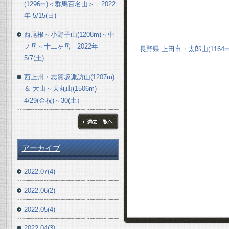
(1296m)＜群馬百名山＞ 2022
年 5/15(日)
西尾根～小野子山(1208m)～中
ノ岳～十二ヶ岳 2022年
長野県 上田市・太郎山(1164m)
5/7(土)
西上州・志賀坂諏訪山(1207m)
＆ 大山～天丸山(1506m)
4/29(金祝)～30(土）
ブログ一覧へ
アーカイブ
2022.07(4)
2022.06(2)
2022.05(4)
2022.04(3)