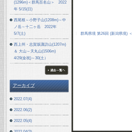
(1296m)＜群馬百名山＞ 2022
年 5/15(日)
西尾根～小野子山(1208m)～中
ノ岳～十二ヶ岳 2022年
5/7(土)
群馬県境 第26回 (新潟県境) ＜
西上州・志賀坂諏訪山(1207m)
＆ 大山～天丸山(1506m)
4/29(金祝)～30(土）
ブログ一覧へ
アーカイブ
2022.07(4)
2022.06(2)
2022.05(4)
2022.04(3)