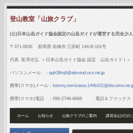
登山教室「山旅クラブ」
(
公
)
日本山岳ガイド協会認定の山岳ガイドが運営する完全少人
〒
371-0836
群馬県
前橋市
江田町
144-B-101
号
代表
富澤光弘
＜日本山岳ガイド協会
認定 山岳ガイド
I
＞
パソコンメール
：
qqh38rq9@almond.ocn.ne.jp
携帯
(
スマホ
)
メール：
tommy.tomizawa.144b101@docomo.ne.j
携帯
(
スマホ
)
電話 ：
090-2746-6668
電話＆ファックス
ホーム
お知らせ
山旅クラブのご案内
講習会(山行)の