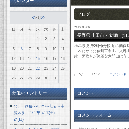
カレンダー
ブログ
«
»
5月
2019.05.06
日
月
火
水
木
金
土
長野県 上田市・太郎山(1164
1
2
3
4
群馬県境 第26回(丹後山)の
5
6
7
8
9
10
11
てみたかった信州百名山の太郎
緑・芽吹きが綺麗な太郎山はう
12
13
14
15
16
17
18
19
20
21
22
23
24
25
by
17:54
コメント(0)
26
27
28
29
30
31
最近のエントリー
コメント
北ア・燕岳(2763m)～蛙岩～中
房温泉 2022年 7/23(土)～
コメントフォーム
24(日)