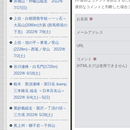
(不適切なコメントを防止する
赤城山・外輪山縦走 2022年
適切なコメントと判断した場合
7/17(日)
上信・白根開善学校～一ッ石～
お名前
※
大高山(2080m)方面 (群馬県境の
下見) 2022年 7/9(土)
メールアドレス
上信・池の平～東篭ノ登山
URL
(2228m)～西篭ノ登山 2022年
7/2(土)
コメント
※
(HTMLタグは使用できません)
谷川連峰・白毛門(1720m)
2022年 6/18(土)
栃木 那須連峰・茶臼岳 &amp;
三本槍岳 縦走 ＜日本百名山＞
2022年 6/4(土)～5(日)
裏妙義縦走・籠沢～丁須の頭～
三方境 2022年 5/28(土)
奥上州・獅子岩～子持山