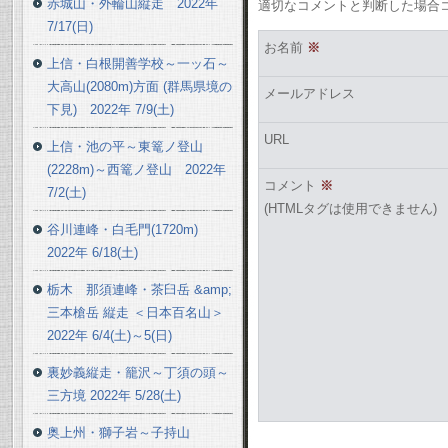
赤城山・外輪山縦走 2022年
適切なコメントと判断した場合
7/17(日)
お名前
※
上信・白根開善学校～一ッ石～
大高山(2080m)方面 (群馬県境の
メールアドレス
下見) 2022年 7/9(土)
URL
上信・池の平～東篭ノ登山
(2228m)～西篭ノ登山 2022年
コメント
※
7/2(土)
(HTMLタグは使用できません)
谷川連峰・白毛門(1720m)
2022年 6/18(土)
栃木 那須連峰・茶臼岳 &amp;
三本槍岳 縦走 ＜日本百名山＞
2022年 6/4(土)～5(日)
裏妙義縦走・籠沢～丁須の頭～
三方境 2022年 5/28(土)
奥上州・獅子岩～子持山