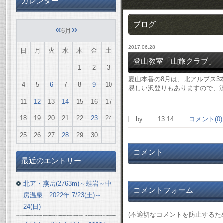
カレンダー
ブログ
«
»
6月
2017.06.28
日
月
火
水
木
金
土
登山教室「山旅クラブ」 8
1
2
3
夏山本番の8月は、北アルプス3
4
5
6
7
8
9
10
易しい沢登りもありますので、
11
12
13
14
15
16
17
18
19
20
21
22
23
24
by
13:14
コメント(0)
25
26
27
28
29
30
コメント
最近のエントリー
北ア・燕岳(2763m)～蛙岩～中
コメントフォーム
房温泉 2022年 7/23(土)～
24(日)
(不適切なコメントを防止する