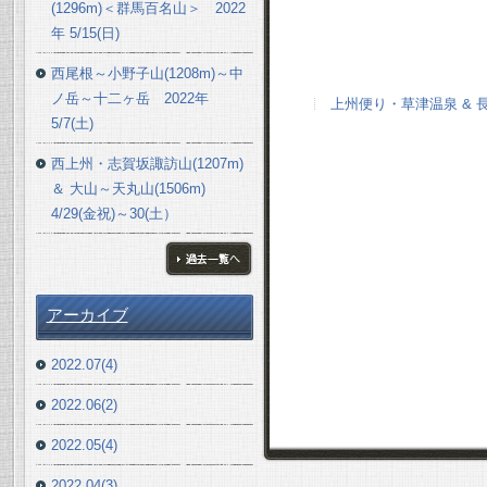
(1296m)＜群馬百名山＞ 2022
年 5/15(日)
西尾根～小野子山(1208m)～中
ノ岳～十二ヶ岳 2022年
上州便り・草津温泉 & 長野
5/7(土)
西上州・志賀坂諏訪山(1207m)
＆ 大山～天丸山(1506m)
4/29(金祝)～30(土）
ブログ一覧へ
アーカイブ
2022.07(4)
2022.06(2)
2022.05(4)
2022.04(3)