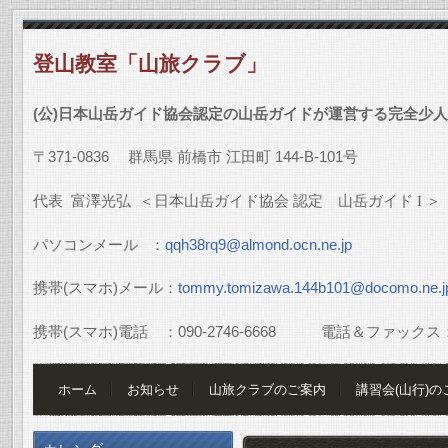
登山教室「山旅クラブ」
(
公
)
日本山岳ガイド協会認定の山岳ガイドが運営する完全少人
〒
371-0836
群馬県
前橋市
江田町
144-B-101
号
代表
富澤光弘
＜日本山岳ガイド協会
認定 山岳ガイド
I
＞
パソコンメール
：
qqh38rq9@almond.ocn.ne.jp
携帯
(
スマホ
)
メール：
tommy.tomizawa.144b101@docomo.ne.j
携帯
(
スマホ
)
電話 ：
090-2746-6668
電話＆ファックス
ホーム
お知らせ
山旅クラブのご案内
講習会(山行)の