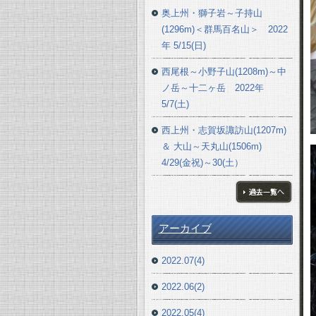
奥上州・獅子岩～子持山
(1296m)＜群馬百名山＞ 2022
年 5/15(日)
西尾根～小野子山(1208m)～中
ノ岳～十二ヶ岳 2022年
5/7(土)
西上州・志賀坂諏訪山(1207m)
＆ 大山～天丸山(1506m)
4/29(金祝)～30(土）
ブログ一覧へ
アーカイブ
2022.07(4)
2022.06(2)
2022.05(4)