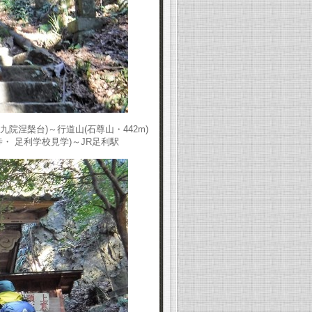
九院涅槃台)～行道山(石尊山・442m)
・ 足利学校見学)～JR足利駅