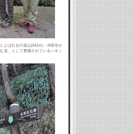
ばれる行道山(442m)・浄因寺か
望む道」として整備されているハキン