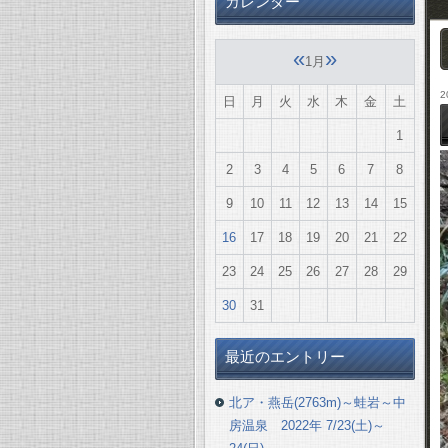
カレンダー
«
»
1月
2
日
月
火
水
木
金
土
1
2
3
4
5
6
7
8
9
10
11
12
13
14
15
16
17
18
19
20
21
22
23
24
25
26
27
28
29
30
31
最近のエントリー
北ア・燕岳(2763m)～蛙岩～中
房温泉 2022年 7/23(土)～