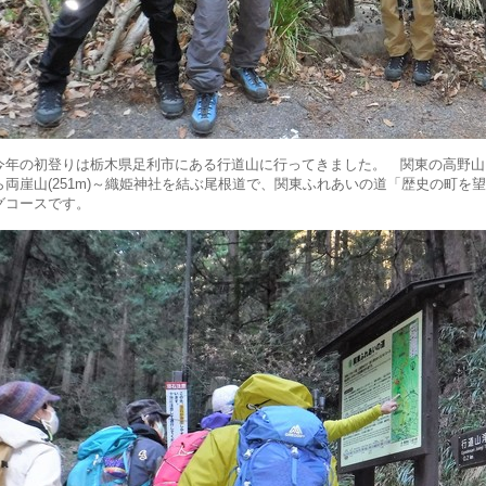
今年の初登りは栃木県足利市にある行道山に行ってきました。 関東の高野山とよ
ら両崖山(251m)～織姫神社を結ぶ尾根道で、関東ふれあいの道「歴史の町を
グコースです。