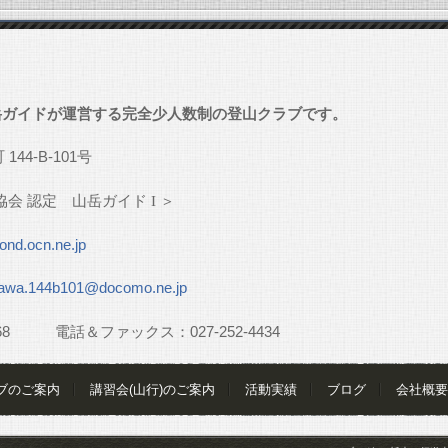
」
岳ガイドが運営する完全少人数制の登山クラブです。
町
144-B-101
号
協会
認定 山岳ガイド
I
＞
nd.ocn.ne.jp
awa.144b101@docomo.ne.jp
68
電話＆ファックス：
027-252-4434
ブのご案内
講習会(山行)のご案内
活動実績
ブログ
会社概要