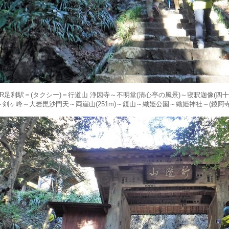
JR足利駅＝(タクシー)＝行道山 浄因寺～不明堂(清心亭の風景)～寝釈迦像(四十
～剣ヶ峰～大岩毘沙門天～両崖山(251m)～鏡山～織姫公園～織姫神社～(鑁阿寺