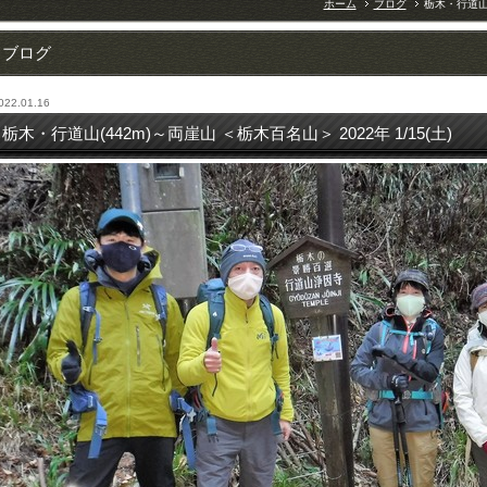
ホーム
ブログ
栃木・行道山(
ブログ
022.01.16
栃木・行道山(442m)～両崖山 ＜栃木百名山＞ 2022年 1/15(土)