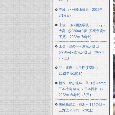
24(日)
赤城山・外輪山縦走 2022年
7/17(日)
上信・白根開善学校～一ッ石～
大高山(2080m)方面 (群馬県境の
下見) 2022年 7/9(土)
上信・池の平～東篭ノ登山
(2228m)～西篭ノ登山 2022年
7/2(土)
谷川連峰・白毛門(1720m)
2022年 6/18(土)
栃木 那須連峰・茶臼岳 &amp;
三本槍岳 縦走 ＜日本百名山＞
2022年 6/4(土)～5(日)
裏妙義縦走・籠沢～丁須の頭～
三方境 2022年 5/28(土)