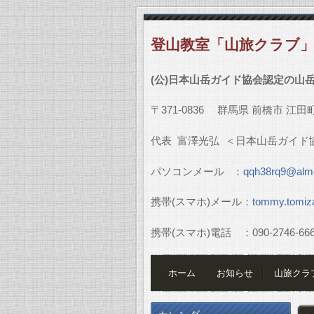
登山教室「山旅クラブ
(
公
)
日本山岳ガイド協会認定の山
〒
371-0836
群馬県
前橋市
江田
代表
富澤光弘
＜日本山岳ガイド
パソコンメール
：
qqh38rq9@almo
携帯
(
スマホ
)
メール：
tommy.tomiz
携帯
(
スマホ
)
電話 ：
090-2746-66
ホーム
お知らせ
山旅クラ