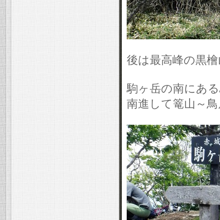
後は最高峰の黒檜
駒ヶ岳の南にある
南進して篭山～鳥