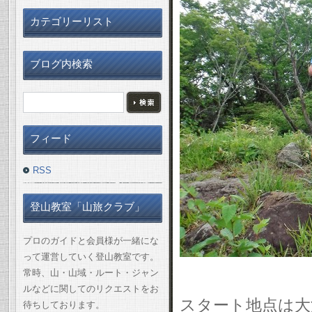
カテゴリーリスト
ブログ内検索
フィード
RSS
登山教室「山旅クラブ」
プロのガイドと会員様が一緒にな
って運営していく登山教室です。
常時、山・山域・ルート・ジャン
ルなどに関してのリクエストをお
スタート地点は大
待ちしております。