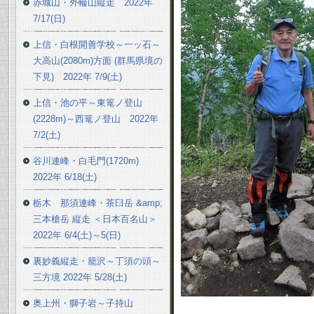
赤城山・外輪山縦走 2022年
7/17(日)
上信・白根開善学校～一ッ石～
大高山(2080m)方面 (群馬県境の
下見) 2022年 7/9(土)
上信・池の平～東篭ノ登山
(2228m)～西篭ノ登山 2022年
7/2(土)
谷川連峰・白毛門(1720m)
2022年 6/18(土)
栃木 那須連峰・茶臼岳 &amp;
三本槍岳 縦走 ＜日本百名山＞
2022年 6/4(土)～5(日)
裏妙義縦走・籠沢～丁須の頭～
三方境 2022年 5/28(土)
奥上州・獅子岩～子持山