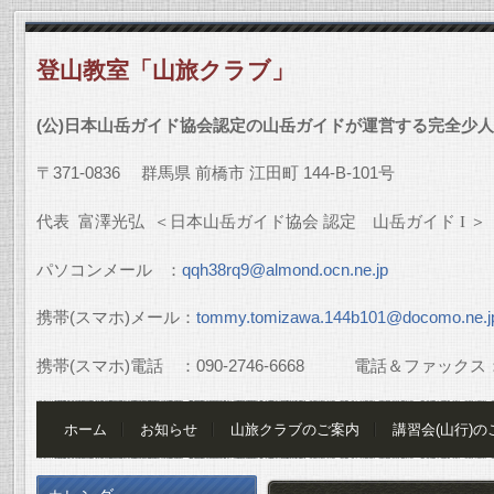
登山教室「山旅クラブ」
(
公
)
日本山岳ガイド協会認定の山岳ガイドが運営する完全少人
〒
371-0836
群馬県
前橋市
江田町
144-B-101
号
代表
富澤光弘
＜日本山岳ガイド協会
認定 山岳ガイド
I
＞
パソコンメール
：
qqh38rq9@almond.ocn.ne.jp
携帯
(
スマホ
)
メール：
tommy.tomizawa.144b101@docomo.ne.j
携帯
(
スマホ
)
電話 ：
090-2746-6668
電話＆ファックス
ホーム
お知らせ
山旅クラブのご案内
講習会(山行)の