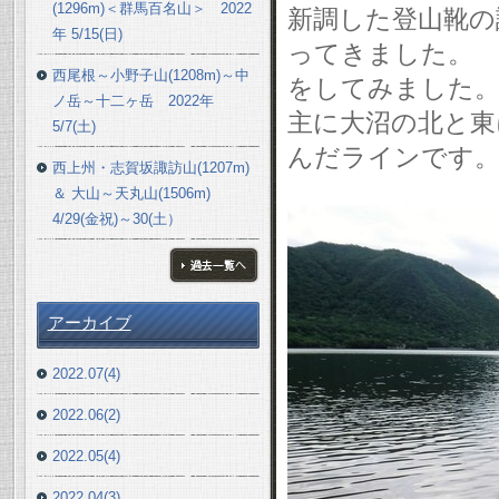
(1296m)＜群馬百名山＞ 2022
新調した登山靴の
年 5/15(日)
ってきました。 
西尾根～小野子山(1208m)～中
をしてみました
ノ岳～十二ヶ岳 2022年
主に大沼の北と東
5/7(土)
んだラインです
西上州・志賀坂諏訪山(1207m)
＆ 大山～天丸山(1506m)
4/29(金祝)～30(土）
ブログ一覧へ
アーカイブ
2022.07(4)
2022.06(2)
2022.05(4)
2022.04(3)