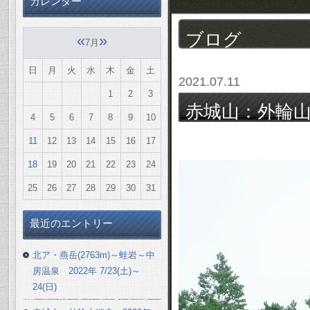
カレンダー
ブログ
«
»
7月
日
月
火
水
木
金
土
2021.07.11
1
2
3
赤城山：外輪山
4
5
6
7
8
9
10
～鳥居峠) 2021
11
12
13
14
15
16
17
18
19
20
21
22
23
24
25
26
27
28
29
30
31
最近のエントリー
北ア・燕岳(2763m)～蛙岩～中
房温泉 2022年 7/23(土)～
24(日)