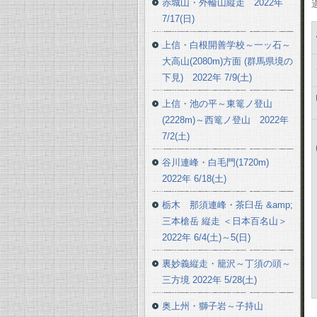
赤城山・外輪山縦走 2022年
7/17(日)
上信・白根開善学校～一ッ石～
大高山(2080m)方面 (群馬県境の
下見) 2022年 7/9(土)
上信・池の平～東篭ノ登山
(2228m)～西篭ノ登山 2022年
7/2(土)
谷川連峰・白毛門(1720m)
2022年 6/18(土)
栃木 那須連峰・茶臼岳 &amp;
三本槍岳 縦走 ＜日本百名山＞
2022年 6/4(土)～5(日)
裏妙義縦走・籠沢～丁須の頭～
三方境 2022年 5/28(土)
奥上州・獅子岩～子持山