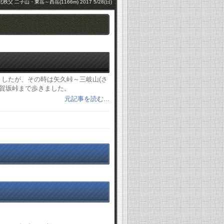
北秩父 二子山・東岳～西岳(1166m) 2017 5/28(日)
したが、その時は矢久峠～三岐山(さ
志賀坂峠まで歩きました。
元記事を読む...
。