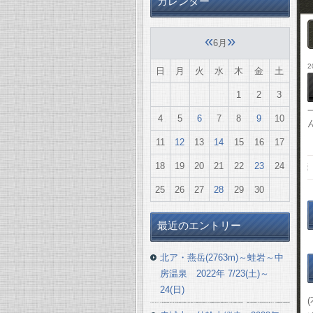
カレンダー
«
»
6月
2
日
月
火
水
木
金
土
1
2
3
4
5
6
7
8
9
10
11
12
13
14
15
16
17
18
19
20
21
22
23
24
25
26
27
28
29
30
最近のエントリー
北ア・燕岳(2763m)～蛙岩～中
房温泉 2022年 7/23(土)～
24(日)