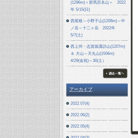
(1296m)＜群馬百名山＞ 2022
年 5/15(日)
西尾根～小野子山(1208m)～中
ノ岳～十二ヶ岳 2022年
5/7(土)
西上州・志賀坂諏訪山(1207m)
＆ 大山～天丸山(1506m)
4/29(金祝)～30(土）
ブログ一覧へ
アーカイブ
2022.07(4)
2022.06(2)
2022.05(4)
2022.04(3)