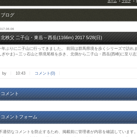
ホーム
ブログ
ブログ
017.06.06
北秩父 二子山・東岳～西岳(1166m) 2017 5/28(日)
一年ぶりに二子山に行ってきました。 前回は群馬県境を歩くシリーズで訪れま
んぎやま)～三ッ石山と県境尾根を歩き、北側から二子山・西岳(西峰)に至り
by
10:43
コメント(0)
コメント
コメントフォーム
(不適切なコメントを防止するため、掲載前に管理者が内容を確認しています