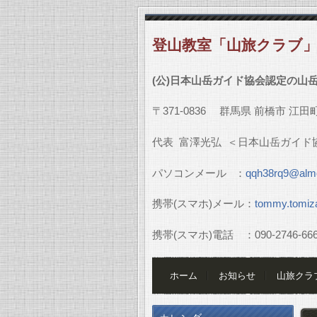
登山教室「山旅クラブ
(
公
)
日本山岳ガイド協会認定の山
〒
371-0836
群馬県
前橋市
江田
代表
富澤光弘
＜日本山岳ガイド
パソコンメール
：
qqh38rq9@almo
携帯
(
スマホ
)
メール：
tommy.tomiz
携帯
(
スマホ
)
電話 ：
090-2746-66
ホーム
お知らせ
山旅クラ