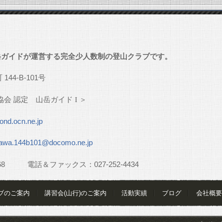
」
岳ガイドが運営する完全少人数制の登山クラブです。
町
144-B-101
号
協会
認定 山岳ガイド
I
＞
nd.ocn.ne.jp
awa.144b101@docomo.ne.jp
68
電話＆ファックス：
027-252-4434
ブのご案内
講習会(山行)のご案内
活動実績
ブログ
会社概要