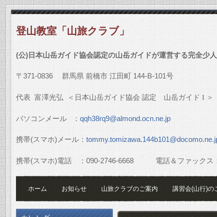
登山教室「山旅クラブ」
(
公
)
日本山岳ガイド協会認定の山岳ガイドが運営する完全少人
〒
371-0836
群馬県
前橋市
江田町
144-B-101
号
代表
富澤光弘
＜日本山岳ガイド協会
認定 山岳ガイド
I
＞
パソコンメール
：
qqh38rq9@almond.ocn.ne.jp
携帯
(
スマホ
)
メール：
tommy.tomizawa.144b101@docomo.ne.j
携帯
(
スマホ
)
電話 ：
090-2746-6668
電話＆ファックス
ホーム
お知らせ
山旅クラブのご案内
講習会(山行)の