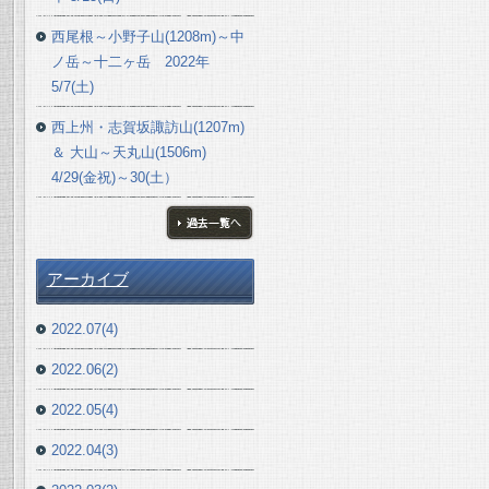
西尾根～小野子山(1208m)～中
ノ岳～十二ヶ岳 2022年
5/7(土)
西上州・志賀坂諏訪山(1207m)
＆ 大山～天丸山(1506m)
4/29(金祝)～30(土）
ブログ一覧へ
アーカイブ
2022.07(4)
2022.06(2)
2022.05(4)
2022.04(3)