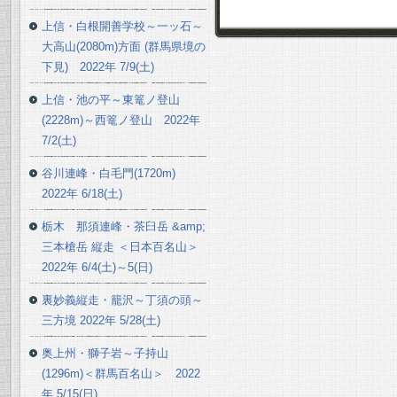
上信・白根開善学校～一ッ石～
大高山(2080m)方面 (群馬県境の
下見) 2022年 7/9(土)
上信・池の平～東篭ノ登山
(2228m)～西篭ノ登山 2022年
7/2(土)
谷川連峰・白毛門(1720m)
2022年 6/18(土)
栃木 那須連峰・茶臼岳 &amp;
三本槍岳 縦走 ＜日本百名山＞
2022年 6/4(土)～5(日)
裏妙義縦走・籠沢～丁須の頭～
三方境 2022年 5/28(土)
奥上州・獅子岩～子持山
(1296m)＜群馬百名山＞ 2022
年 5/15(日)