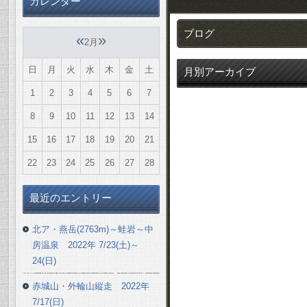
カレンダー
ブログ
«
»
2月
日
月
火
水
木
金
土
月別アーカイブ
1
2
3
4
5
6
7
8
9
10
11
12
13
14
15
16
17
18
19
20
21
22
23
24
25
26
27
28
最近のエントリー
北ア・燕岳(2763m)～蛙岩～中
房温泉 2022年 7/23(土)～
24(日)
赤城山・外輪山縦走 2022年
7/17(日)