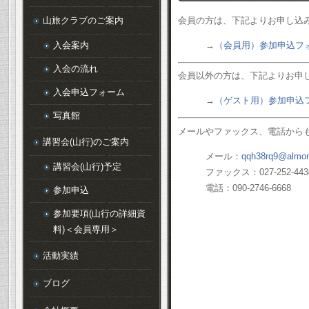
山旅クラブのご案内
会員の方は、下記よりお申し込
入会案内
→
（会員用）参加申込フ
入会の流れ
会員以外の方は、下記よりお申
入会申込フォーム
→
（ゲスト用）参加申込
写真館
メールやファックス、電話から
講習会(山行)のご案内
メール：
qqh38rq9@almon
講習会(山行)予定
ファックス：027-252-443
電話：090-2746-6668
参加申込
参加要項(山行の詳細資
料)＜会員専用＞
活動実績
ブログ