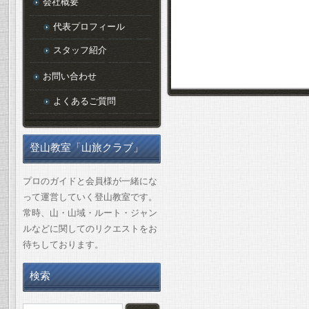
会社概要
代表プロフィール
スタッフ紹介
お問い合わせ
よくあるご質問
登山教室「山旅クラブ」
プロのガイドと会員様が一緒にな
って運営していく登山教室です。
常時、山・山域・ルート・ジャン
ルなどに関してのリクエストをお
待ちしております。
検索