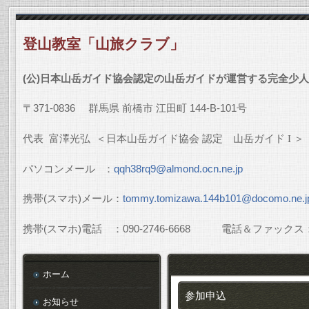
登山教室「山旅クラブ」
(
公
)
日本山岳ガイド協会認定の山岳ガイドが運営する完全少人
〒
371-0836
群馬県
前橋市
江田町
144-B-101
号
代表
富澤光弘
＜日本山岳ガイド協会
認定 山岳ガイド
I
＞
パソコンメール
：
qqh38rq9@almond.ocn.ne.jp
携帯
(
スマホ
)
メール：
tommy.tomizawa.144b101@docomo.ne.j
携帯
(
スマホ
)
電話 ：
090-2746-6668
電話＆ファックス
ホーム
参加申込
お知らせ