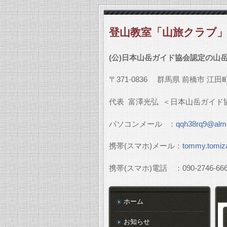
登山教室「山旅クラブ
(
公
)
日本山岳ガイド協会認定の山
〒
371-0836
群馬県
前橋市
江田
代表
富澤光弘
＜日本山岳ガイド
パソコンメール
：
qqh38rq9@almo
携帯
(
スマホ
)
メール：
tommy.tomiz
携帯
(
スマホ
)
電話 ：
090-2746-66
ホーム
お知らせ