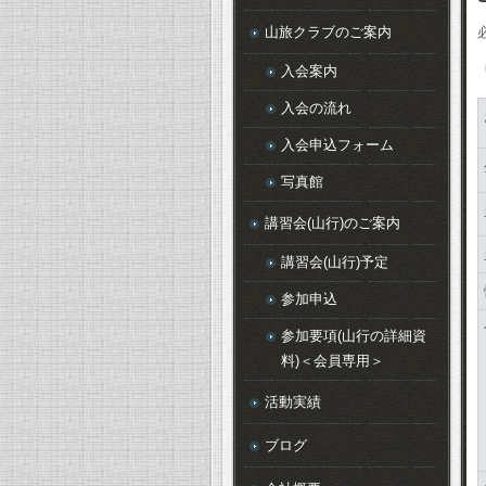
山旅クラブのご案内
入会案内
入会の流れ
入会申込フォーム
写真館
講習会(山行)のご案内
講習会(山行)予定
参加申込
参加要項(山行の詳細資
料)＜会員専用＞
活動実績
ブログ