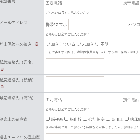
電話番号
固定電話
携帯電
どちらかは必ずご記入ください
メールアドレス
携帯/スマホ
パソ
どちらかは必ずご記入ください
登山保険への加入
※
加入している
未加入
不明
山行に参加する際は、遭難捜索費用をカバーする登山保険への加入
緊急連絡先（氏名）
※
緊急連絡先（続柄）
※
緊急連絡先（電話）
固定電話
携帯電
どちらかは必ずご記入ください
健康上の留意点
脳梗塞
脳血栓
心筋梗塞
高血圧
糖尿
講師が事前に知っておくべき持病などがありましたら、お知らせく
過去１～２年の登山歴