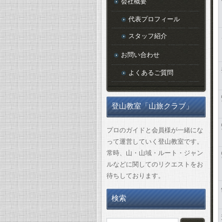
会社概要
代表プロフィール
スタッフ紹介
お問い合わせ
よくあるご質問
登山教室「山旅クラブ」
プロのガイドと会員様が一緒にな
って運営していく登山教室です。
常時、山・山域・ルート・ジャン
ルなどに関してのリクエストをお
待ちしております。
検索