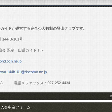
」
岳ガイドが運営する完全少人数制の登山クラブです。
町
144-B-101
号
協会
認定 山岳ガイド
I
＞
nd.ocn.ne.jp
awa.144b101@docomo.ne.jp
68
電話＆ファックス：
027-252-4434
入会申込フォーム