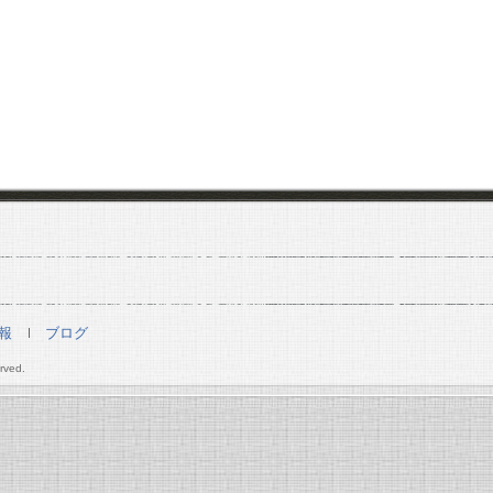
報
ブログ
rved.