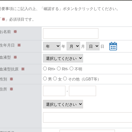
必要事項にご記入の上、「確認する」ボタンをクリックしてください。
「
※
」必須項目です。
お名前
※
生年月日
※
年
月
日
血液型
※
血液型抗原
※
RH+
RH-
不明
性別
※
男
女
その他（LGBT等）
住所
※
-