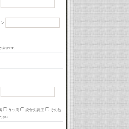
話
コン
が必須です。
話
病
うつ病
統合失調症
その他
ださい