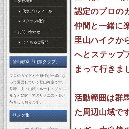
会社概要
認定のプロの
代表プロフィール
スタッフ紹介
仲間と一緒に
お問い合わせ
里山ハイクか
よくあるご質問
へとステップ
登山教室「山旅クラブ」
まって行きま
プロのガイドと会員様が一緒にな
って運営していく登山教室です。
常時、山・山域・ルート・ジャン
ルなどに関してのリクエストをお
活動範囲は群
待ちしております。
た周辺山域で
リンク集