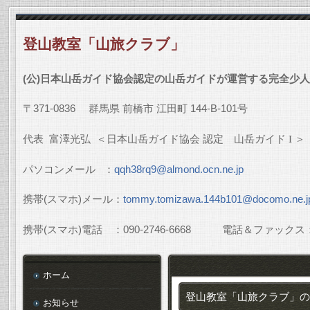
登山教室「山旅クラブ」
(
公
)
日本山岳ガイド協会認定の山岳ガイドが運営する完全少人
〒
371-0836
群馬県
前橋市
江田町
144-B-101
号
代表
富澤光弘
＜日本山岳ガイド協会
認定 山岳ガイド
I
＞
パソコンメール
：
qqh38rq9@almond.ocn.ne.jp
携帯
(
スマホ
)
メール：
tommy.tomizawa.144b101@docomo.ne.j
携帯
(
スマホ
)
電話 ：
090-2746-6668
電話＆ファックス
ホーム
登山教室「山旅クラブ」の
お知らせ