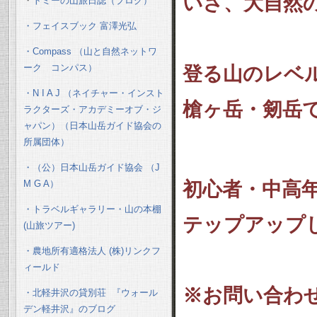
いざ、大自然
・
トミーの山旅日誌（ブログ）
・フェイスブック 富澤光弘
・Compass （山と自然ネットワ
ーク コンパス）
登る山のレベ
・N I A J （ネイチャー・インスト
槍ヶ岳・
剱岳
ラクターズ・アカデミーオブ・ジ
ャパン）（日本山岳ガイド協会の
所属団体）
・（公）日本山岳ガイド協会 （J
M G A）
初心者・中高
・トラベルギャラリー・山の本棚
テップアップ
(山旅ツアー)
・農地所有適格法人 (株)リンクフ
ィールド
※お問い合わ
・北軽井沢の貸別荘 『ウォール
デン軽井沢』のブログ