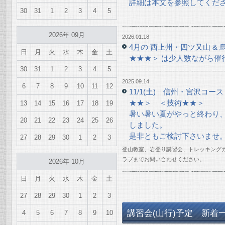
詳細は本文を参照してくだ
30
31
1
2
3
4
5
2026年 09月
2026.01.18
4月の 西上州・四ツ又山 &
日
月
火
水
木
金
土
★★★＞ は少人数ながら催
30
31
1
2
3
4
5
2025.09.14
6
7
8
9
10
11
12
11/1(土) 信州・宮沢コー
★★＞ ＜技術★★＞
13
14
15
16
17
18
19
暑い暑い夏がやっと終わり
20
21
22
23
24
25
26
しました。
是非ともご検討下さいませ
27
28
29
30
1
2
3
登山教室、岩登り講習会、トレッキング
ラブまでお問い合わせください。
2026年 10月
日
月
火
水
木
金
土
27
28
29
30
1
2
3
講習会(山行)予定 新着
4
5
6
7
8
9
10