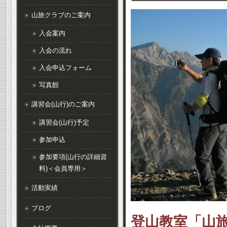
山旅クラブのご案内
入会案内
入会の流れ
入会申込フォーム
写真館
講習会(山行)のご案内
講習会(山行)予定
参加申込
参加要項(山行の詳細資
料)＜会員専用＞
活動実績
ブログ
登山教室「山旅