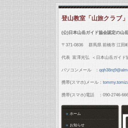
登山教室「山旅クラブ
(
公
)
日本山岳ガイド協会認定の山
〒
371-0836
群馬県
前橋市
江田
代表
富澤光弘
＜日本山岳ガイド
パソコンメール
：
qqh38rq9@almo
携帯
(
スマホ
)
メール：
tommy.tomiz
携帯
(
スマホ
)
電話 ：
090-2746-66
ホーム
お知らせ