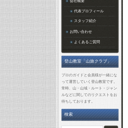
会社概要
代表プロフィール
スタッフ紹介
お問い合わせ
よくあるご質問
登山教室「山旅クラブ」
プロのガイドと会員様が一緒にな
って運営していく登山教室です。
常時、山・山域・ルート・ジャン
ルなどに関してのリクエストをお
待ちしております。
検索