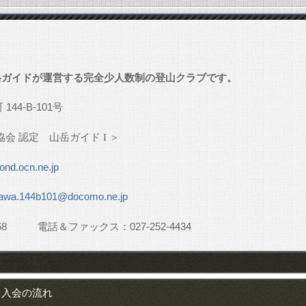
」
岳ガイドが運営する完全少人数制の登山クラブです。
町
144-B-101
号
協会
認定 山岳ガイド
I
＞
nd.ocn.ne.jp
awa.144b101@docomo.ne.jp
68
電話＆ファックス：
027-252-4434
入会の流れ