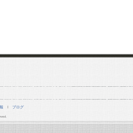
報
ブログ
rved.