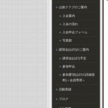
山旅クラブのご案内
入会案内
入会の流れ
入会申込フォーム
写真館
講習会(山行)のご案内
講習会(山行)予定
参加申込
参加要項(山行の詳細資
料)＜会員専用＞
活動実績
ブログ