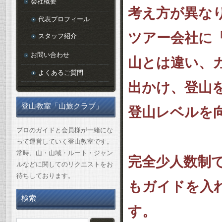
会社概要
考え方が異な
代表プロフィール
ツアー会社に
スタッフ紹介
お問い合わせ
山とは違い、
よくあるご質問
出かけ、登山
登山教室「山旅クラブ」
登山レベルを
プロのガイドと会員様が一緒にな
って運営していく登山教室です。
常時、山・山域・ルート・ジャン
完全少人数制
ルなどに関してのリクエストをお
待ちしております。
もガイドを入
検索
す。