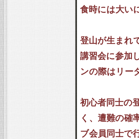
食時には大い
登山が生まれ
講習会に参加
ンの際はリー
初心者同士の
く、遭難の確
ブ会員同士で