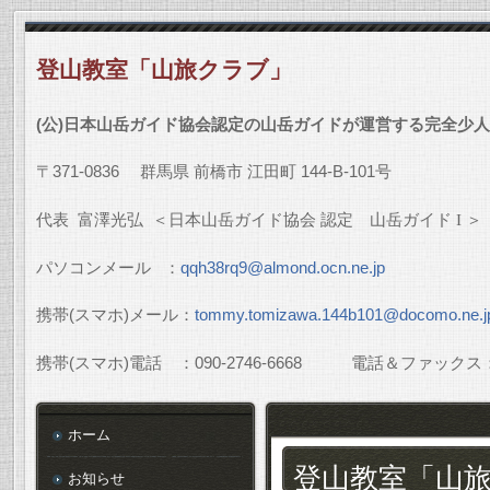
登山教室「山旅クラブ」
(
公
)
日本山岳ガイド協会認定の山岳ガイドが運営する完全少人
〒
371-0836
群馬県
前橋市
江田町
144-B-101
号
代表
富澤光弘
＜日本山岳ガイド協会
認定 山岳ガイド
I
＞
パソコンメール
：
qqh38rq9@almond.ocn.ne.jp
携帯
(
スマホ
)
メール：
tommy.tomizawa.144b101@docomo.ne.j
携帯
(
スマホ
)
電話 ：
090-2746-6668
電話＆ファックス
ホーム
登山教室「山
お知らせ