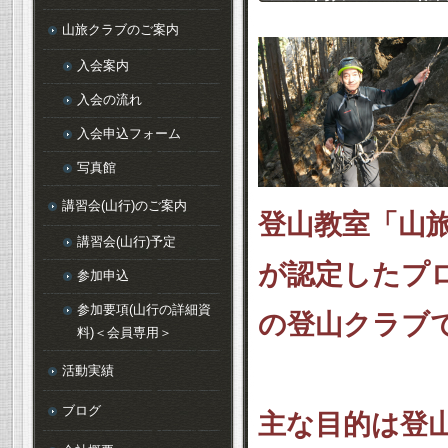
山旅クラブのご案内
入会案内
入会の流れ
入会申込フォーム
写真館
講習会(山行)のご案内
登山教室「山
講習会(山行)予定
が認定したプ
参加申込
参加要項(山行の詳細資
の登山クラブ
料)＜会員専用＞
活動実績
ブログ
主な目的は登