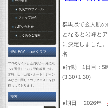
会社概要
代表プロフィール
スタッフ紹介
群馬県で玄人肌の
お問い合わせ
となると岩峰とア
よくあるご質問
に決定しました
登山教室「山旅クラブ」
プロのガイドと会員様が一緒にな
●行動
1
日目：
5
って運営していく登山教室です。
常時、山・山域・ルート・ジャン
(3:30+1:30)
ルなどに関してのリクエストをお
待ちしております。
検索
●期日
2026
年