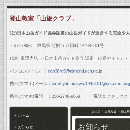
登山教室「山旅クラブ」
(
公
)
日本山岳ガイド協会認定の山岳ガイドが運営する完全少人
〒
371-0836
群馬県
前橋市
江田町
144-B-101
号
代表
富澤光弘
＜日本山岳ガイド協会
認定 山岳ガイド
I
＞
パソコンメール
：
qqh38rq9@almond.ocn.ne.jp
携帯
(
スマホ
)
メール：
tommy.tomizawa.144b101@docomo.ne.j
携帯
(
スマホ
)
電話 ：
090-2746-6668
電話＆ファックス
ホーム
お知らせ
西上州
ホーム
お知らせ
お知らせ