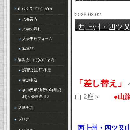
山旅クラブのご案内
2026.03.02
入会案内
西上州・四ツ又山
入会の流れ
19(日）に変
入会申込フォーム
ださい。
写真館
講習会(山行)のご案内
講習会(山行)予定
参加申込
「差し替え」
参加要項(山行の詳細資
山
2
座＞
●山
料)＜会員専用＞
活動実績
ブログ
西上州・四ツ又