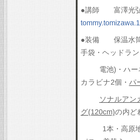
●講師 富澤
tommy.tomizawa.
●装備 保温水
手袋・ヘッドラン
電池
)
・ハー
カラビナ
2
個・
パ
ソナルアン
グ
(120cm)
の内ど
1
本・高原