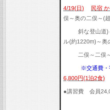
4/19(
日
)
民宿
か
俣～奥の二俣～
(
斜な登山道
)
ル
(
約
1220m)
～奥
二俣～二俣
※交通費・
6,800
円
(1
泊
2
食
)
●講習費 会員
24,