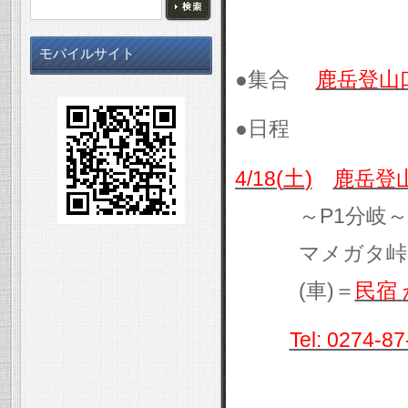
モバイルサイト
●集合
鹿岳登山
●日程
(
)
4/18
土
鹿岳登
～
P1
分岐～
マメガタ峠
(
車
)
＝
民宿
Tel: 0274-8