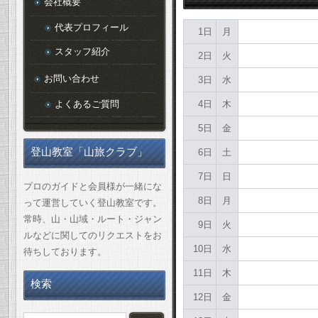
会社概要
代表プロフィール
1日
月
スタッフ紹介
2日
火
お問い合わせ
3日
水
よくあるご質問
4日
木
5日
金
登山教室「山旅クラブ」
6日
土
7日
日
プロのガイドと会員様が一緒にな
8日
月
って運営していく登山教室です。
常時、山・山域・ルート・ジャン
9日
火
ルなどに関してのリクエストをお
10日
水
待ちしております。
11日
木
検索
12日
金