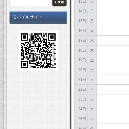
13日
土
14日
日
モバイルサイト
15日
月
16日
火
17日
水
18日
木
19日
金
20日
土
21日
日
22日
月
23日
火
24日
水
25日
木
26日
金