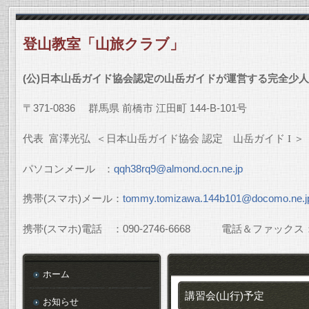
登山教室「山旅クラブ」
(
公
)
日本山岳ガイド協会認定の山岳ガイドが運営する完全少人
〒
371-0836
群馬県
前橋市
江田町
144-B-101
号
代表
富澤光弘
＜日本山岳ガイド協会
認定 山岳ガイド
I
＞
パソコンメール
：
qqh38rq9@almond.ocn.ne.jp
携帯
(
スマホ
)
メール：
tommy.tomizawa.144b101@docomo.ne.j
携帯
(
スマホ
)
電話 ：
090-2746-6668
電話＆ファックス
ホーム
講習会(山行)予定
お知らせ