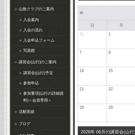
山旅クラブのご案内
«
入会案内
日
月
入会の流れ
31
1
入会申込フォーム
写真館
7
8
講習会(山行)のご案内
14
15
講習会(山行)予定
参加申込
21
22
参加要項(山行の詳細資
料)＜会員専用＞
28
29
活動実績
ブログ
2026年 06月の
講習会(山行