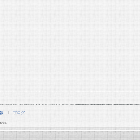
報
ブログ
rved.