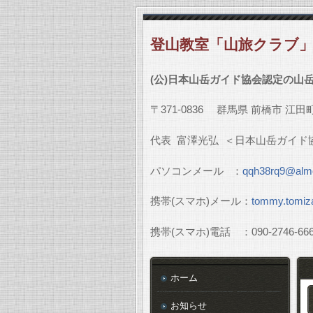
登山教室「山旅クラブ
(
公
)
日本山岳ガイド協会認定の山
〒
371-0836
群馬県
前橋市
江田
代表
富澤光弘
＜日本山岳ガイド
パソコンメール
：
qqh38rq9@almo
携帯
(
スマホ
)
メール：
tommy.tomiz
携帯
(
スマホ
)
電話 ：
090-2746-66
ホーム
お知らせ