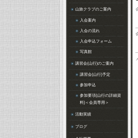
山旅クラブのご案内
入会案内
入会の流れ
入会申込フォーム
写真館
講習会(山行)のご案内
講習会(山行)予定
参加申込
参加要項(山行の詳細資
料)＜会員専用＞
活動実績
ブログ