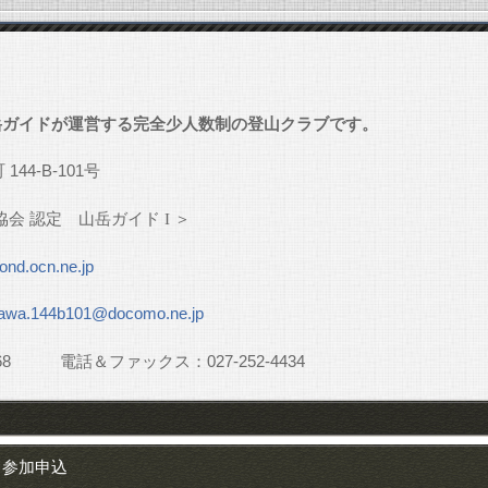
」
岳ガイドが運営する完全少人数制の登山クラブです。
町
144-B-101
号
協会
認定 山岳ガイド
I
＞
nd.ocn.ne.jp
awa.144b101@docomo.ne.jp
68
電話＆ファックス：
027-252-4434
参加申込