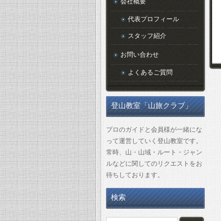
会社概要
代表プロフィール
スタッフ紹介
お問い合わせ
よくあるご質問
登山教室「山旅クラブ」
プロのガイドと会員様が一緒にな
って運営していく登山教室です。
常時、山・山域・ルート・ジャン
ルなどに関してのリクエストをお
待ちしております。
検索