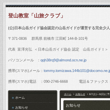
登山教室「山旅クラブ」
(
公
)
日本山岳ガイド協会認定の山岳ガイドが運営する完全少人
〒
371-0836
群馬県
前橋市
江田町
144-B-101
号
代表
富澤光弘
＜日本山岳ガイド協会
認定 山岳ガイド
I
＞
パソコンメール
：
qqh38rq9@almond.ocn.ne.jp
携帯
(
スマホ
)
メール：
tommy.tomizawa.144b101@docomo.ne.j
携帯
(
スマホ
)
電話 ：
090-2746-6668
電話＆ファックス
ホーム
お知らせ
8/7(土)～8(
ホーム
お知らせ
お知らせ