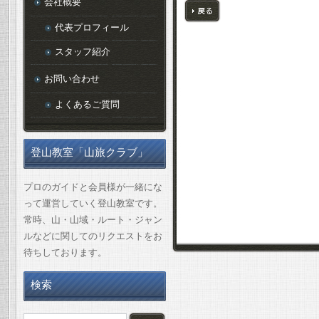
会社概要
代表プロフィール
戻る
スタッフ紹介
お問い合わせ
よくあるご質問
登山教室「山旅クラブ」
プロのガイドと会員様が一緒にな
って運営していく登山教室です。
常時、山・山域・ルート・ジャン
ルなどに関してのリクエストをお
待ちしております。
検索