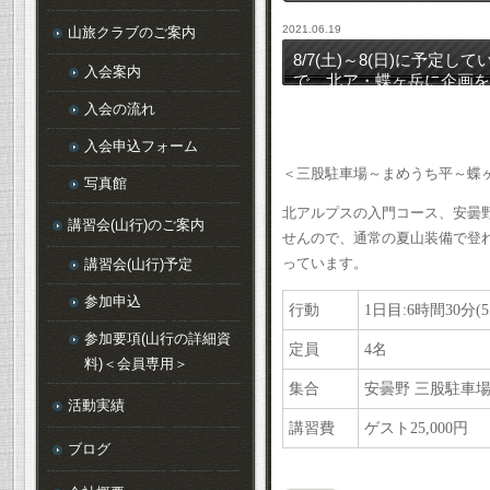
2021.06.19
山旅クラブのご案内
8/7(土)～8(日)に予
入会案内
で、北ア・蝶ヶ岳に企画を
入会の流れ
入会申込フォーム
＜三股駐車場～まめうち平～蝶
写真館
北アルプスの入門コース、安曇
講習会(山行)のご案内
せんので、通常の夏山装備で登
っています。
講習会(山行)予定
参加申込
行動
1
日目
:6
時間
30
分
(5
参加要項(山行の詳細資
定員
4
名
料)＜会員専用＞
集合
安曇野
三股駐車
活動実績
講習費
ゲスト
25,000
ブログ