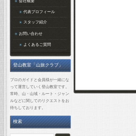
会社概要
代表プロフィール
スタッフ紹介
お問い合わせ
よくあるご質問
登山教室「山旅クラブ」
プロのガイドと会員様が一緒にな
って運営していく登山教室です。
常時、山・山域・ルート・ジャン
ルなどに関してのリクエストをお
待ちしております。
検索