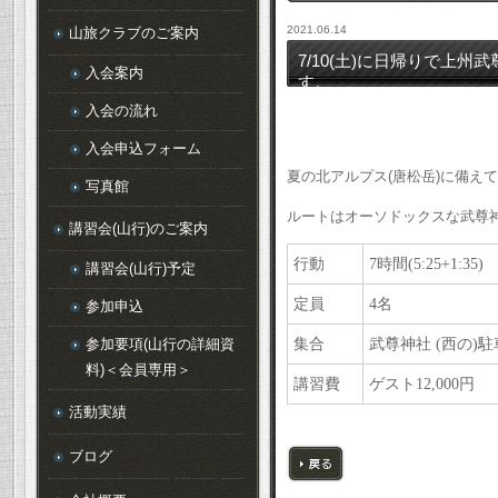
2021.06.14
山旅クラブのご案内
7/10(土)に日帰りで
入会案内
す。
入会の流れ
入会申込フォーム
夏の北アルプス
(
唐松岳
)
に備えて
写真館
ルートはオーソドックスな武尊
講習会(山行)のご案内
行動
7
時間
(5:25+1:35)
講習会(山行)予定
定員
4
名
参加申込
参加要項(山行の詳細資
集合
武尊神社
(
西の
)
駐
料)＜会員専用＞
講習費
ゲスト
12,000
円 
活動実績
ブログ
戻る