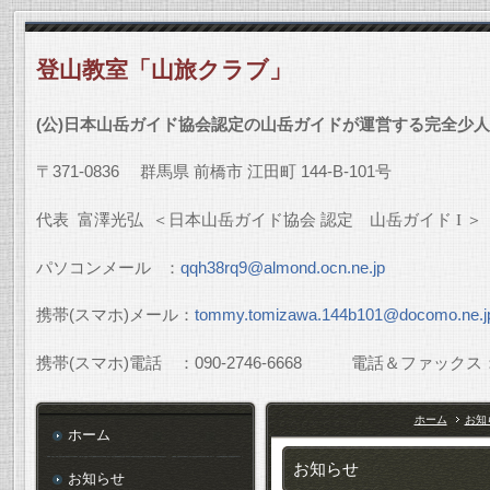
登山教室「山旅クラブ」
(
公
)
日本山岳ガイド協会認定の山岳ガイドが運営する完全少人
〒
371-0836
群馬県
前橋市
江田町
144-B-101
号
代表
富澤光弘
＜日本山岳ガイド協会
認定 山岳ガイド
I
＞
パソコンメール
：
qqh38rq9@almond.ocn.ne.jp
携帯
(
スマホ
)
メール：
tommy.tomizawa.144b101@docomo.ne.j
携帯
(
スマホ
)
電話 ：
090-2746-6668
電話＆ファックス
ホーム
お知
ホーム
お知らせ
お知らせ