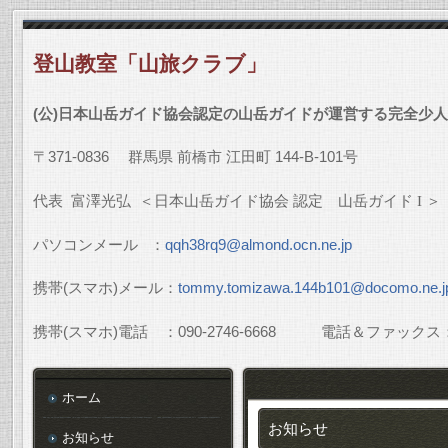
登山教室「山旅クラブ」
(
公
)
日本山岳ガイド協会認定の山岳ガイドが運営する完全少人
〒
371-0836
群馬県
前橋市
江田町
144-B-101
号
代表
富澤光弘
＜日本山岳ガイド協会
認定 山岳ガイド
I
＞
パソコンメール
：
qqh38rq9@almond.ocn.ne.jp
携帯
(
スマホ
)
メール：
tommy.tomizawa.144b101@docomo.ne.j
携帯
(
スマホ
)
電話 ：
090-2746-6668
電話＆ファックス
ホーム
お知らせ
お知らせ