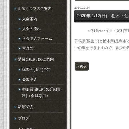
2019.12.24
山旅クラブのご案内
2020年 1/12(日) 栃
入会案内
入会の流れ
＜冬晴れハイク・足利市
入会申込フォーム
群馬県
(
桐生市
)
と栃木県
(
足利市
)
いの道を行きますので、多少の
写真館
講習会(山行)のご案内
講習会(山行)予定
戻る
参加申込
参加要項(山行の詳細資
料)＜会員専用＞
活動実績
ブログ