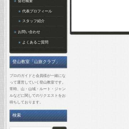
会社概要
代表プロフィール
スタッフ紹介
お問い合わせ
よくあるご質問
登山教室「山旅クラブ」
プロのガイドと会員様が一緒にな
って運営していく登山教室です。
常時、山・山域・ルート・ジャン
ルなどに関してのリクエストをお
待ちしております。
検索