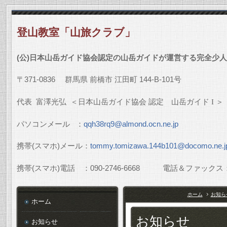
登山教室「山旅クラブ」
(
公
)
日本山岳ガイド協会認定の山岳ガイドが運営する完全少人
〒
371-0836
群馬県
前橋市
江田町
144-B-101
号
代表
富澤光弘
＜日本山岳ガイド協会
認定 山岳ガイド
I
＞
パソコンメール
：
qqh38rq9@almond.ocn.ne.jp
携帯
(
スマホ
)
メール：
tommy.tomizawa.144b101@docomo.ne.j
携帯
(
スマホ
)
電話 ：
090-2746-6668
電話＆ファックス
ホーム
お知ら
ホーム
お知らせ
お知らせ