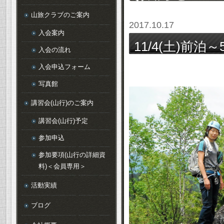
山旅クラブのご案内
2017.10.17
入会案内
11/4(土)前泊
入会の流れ
馬百名山＞ は
入会申込フォーム
写真館
講習会(山行)のご案内
講習会(山行)予定
参加申込
参加要項(山行の詳細資
料)＜会員専用＞
活動実績
ブログ