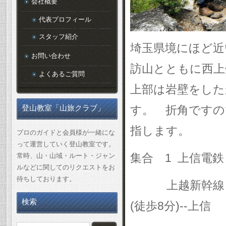
会社概要
代表プロフィール
スタッフ紹介
埼玉県境にほど近
お問い合わせ
訪山とともに西上
よくあるご質問
上部は岩壁をした
す。 折角ですの
登山教室「山旅クラブ」
指します。
プロのガイドと会員様が一緒にな
って運営していく登山教室です。
集合
1
上信電鉄
常時、山・山域・ルート・ジャン
ルなどに関してのリクエストをお
待ちしております。
上越新幹線
検索
(
徒歩
8
分
)--
上信