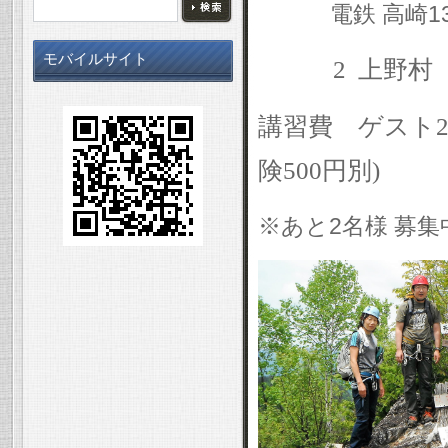
電鉄
高崎
1
モバイルサイト
2
上野村
講習費 ゲスト
2
険
500
円別
)
※あと2名様 募